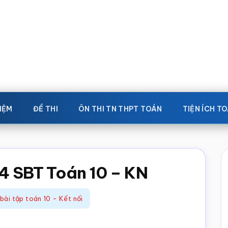
IỆM
ĐỀ THI
ÔN THI TN THPT TOÁN
TIỆN ÍCH T
24 SBT Toán 10 – KN
 bài tập toán 10 - Kết nối