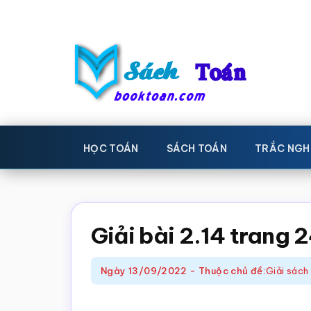
Skip
Bỏ
to
qua
main
primary
content
sidebar
Sách
Học
toán,
Toán
HỌC TOÁN
SÁCH TOÁN
TRẮC NGH
Đề
-
thi
toán,
Học
Sách
Giải bài 2.14 trang 
toán
giáo
khoa
Ngày
13/09/2022
-
Thuộc chủ đề:
Giải sách
Toán,