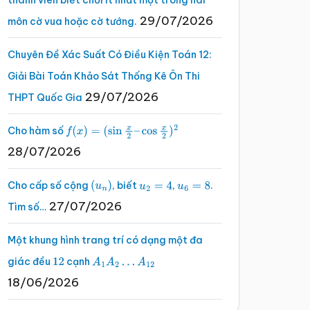
thành viên biết chơi ít nhất một trong hai
29/07/2026
môn cờ vua hoặc cờ tướng.
Chuyên Đề Xác Suất Có Điều Kiện Toán 12:
Giải Bài Toán Khảo Sát Thống Kê Ôn Thi
29/07/2026
THPT Quốc Gia
Cho hàm số
f
(
x
)
=
(
sin
x
2
–
cos
x
2
)
2
28/07/2026
Cho cấp số cộng
, biết
,
.
(
u
n
)
u
2
=
4
u
6
=
8
27/07/2026
Tìm số…
Một khung hình trang trí có dạng một đa
giác đều
cạnh
12
A
1
A
2
…
A
12
18/06/2026