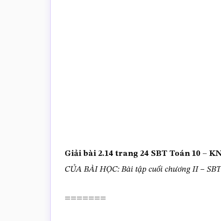
trắc
nghiệm
Toán
online
Giải bài 2.14 trang 24 SBT Toán 10 –
CỦA BÀI HỌC: Bài tập cuối chương II – SB
=======