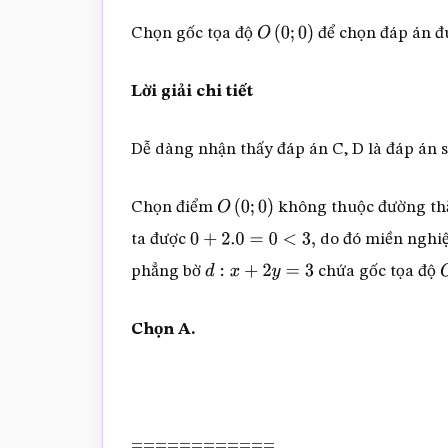
Chọn gốc tọa độ
để chọn đáp án 
O
(
0
;
0
)
Lời giải chi tiết
Dễ dàng nhận thấy đáp án C, D là đáp án s
Chọn điểm
không thuộc đường t
O
(
0
;
0
)
ta được
do đó miền nghi
0
+
2.0
=
0
<
3
,
phẳng bờ
chứa gốc tọa độ
d
:
x
+
2
y
=
3
Chọn A.
============