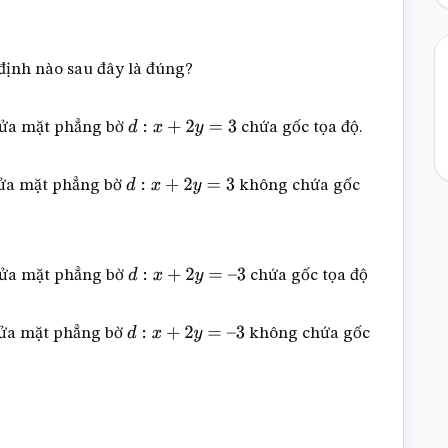
ịnh nào sau đây là đúng?
nửa mặt phẳng bờ
chứa gốc tọa độ.
d
:
x
+
2
y
=
3
nửa mặt phẳng bờ
không chứa gốc
d
:
x
+
2
y
=
3
nửa mặt phẳng bờ
chứa gốc tọa độ
d
:
x
+
2
y
=
–
3
nửa mặt phẳng bờ
không chứa gốc
d
:
x
+
2
y
=
–
3