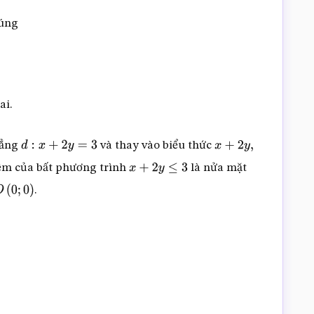
đúng
ai.
hẳng
và thay vào biểu thức
d
:
x
+
2
y
=
3
x
+
2
y
,
ệm của bất phương trình
là nửa mặt
x
+
2
y
≤
3
.
O
(
0
;
0
)