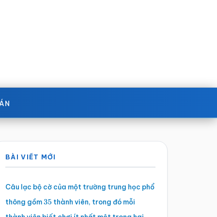
OÁN
Sidebar
BÀI VIẾT MỚI
chính
Câu lạc bộ cờ của một trường trung học phổ
thông gồm
thành viên, trong đó mỗi
35