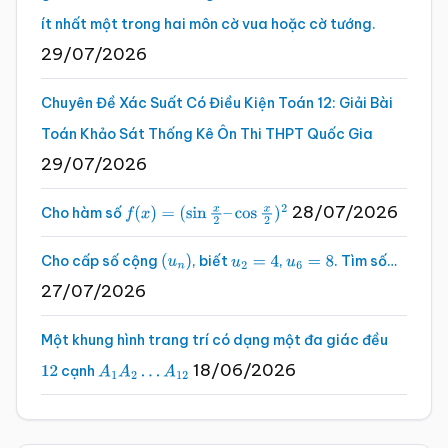
ít nhất một trong hai môn cờ vua hoặc cờ tướng.
29/07/2026
Chuyên Đề Xác Suất Có Điều Kiện Toán 12: Giải Bài
Toán Khảo Sát Thống Kê Ôn Thi THPT Quốc Gia
29/07/2026
28/07/2026
Cho hàm số
f
(
x
)
=
(
sin
x
2
–
cos
x
2
)
2
Cho cấp số cộng
, biết
,
. Tìm số…
(
u
n
)
u
2
=
4
u
6
=
8
27/07/2026
Một khung hình trang trí có dạng một đa giác đều
18/06/2026
cạnh
12
A
1
A
2
…
A
12