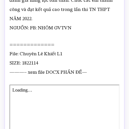
đánh giá năng lực bản thân. Chúc các em thành
công và đạt kết quả cao trong lần thi TN THPT
NĂM 2022.
NGUỒN: FB: NHÓM GVTVN
=============
File: Chuyên Lê Khiết L1
SIZE: 1822114
———– xem file DOCX PHẦN ĐỀ—