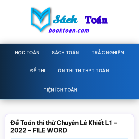
Skip
Bỏ
to
qua
main
primary
content
sidebar
Sách
Học
toán,
HỌC TOÁN
SÁCH TOÁN
TRẮC NGHIỆM
Toán
Đề
-
thi
ĐỀ THI
ÔN THI TN THPT TOÁN
toán,
Học
Sách
TIỆN ÍCH TOÁN
toán
giáo
khoa
Toán,
Đề Toán thi thử Chuyên Lê Khiết L1 –
trắc
2022 – FILE WORD
nghiệm