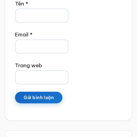
Tên
*
Email
*
Trang web
Sidebar