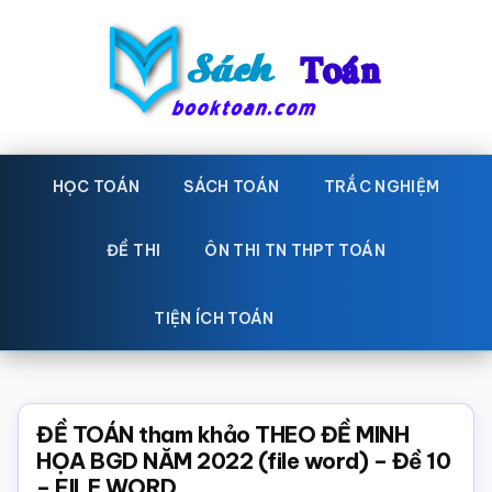
Skip
Bỏ
to
qua
main
primary
content
sidebar
Sách
Học
toán,
HỌC TOÁN
SÁCH TOÁN
TRẮC NGHIỆM
Toán
Đề
-
thi
ĐỀ THI
ÔN THI TN THPT TOÁN
toán,
Học
Sách
TIỆN ÍCH TOÁN
toán
giáo
khoa
Toán,
ĐỀ TOÁN tham khảo THEO ĐỀ MINH
trắc
HỌA BGD NĂM 2022 (file word) – Đề 10
– FILE WORD
nghiệm