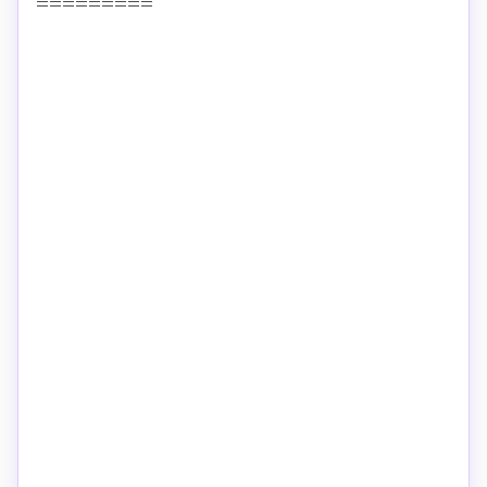
=========