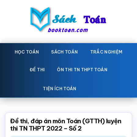
Skip
Bỏ
to
qua
main
primary
content
sidebar
Sách
Học
toán,
HỌC TOÁN
SÁCH TOÁN
TRẮC NGHIỆM
Toán
Đề
-
thi
ĐỀ THI
ÔN THI TN THPT TOÁN
toán,
Học
Sách
TIỆN ÍCH TOÁN
toán
giáo
khoa
Toán,
Đề thi, đáp án môn Toán (GTTH) luyện
trắc
thi TN THPT 2022 – Số 2
nghiệm