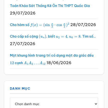
Toán Khảo Sát Thống Kê Ôn Thi THPT Quốc Gia
29/07/2026
28/07/2026
Cho hàm số
f
(
x
)
=
(
sin
x
2
–
cos
x
2
)
2
Cho cấp số cộng
, biết
,
. Tìm số…
(
u
n
)
u
2
=
4
u
6
=
8
27/07/2026
Một khung hình trang trí có dạng một đa giác đều
18/06/2026
cạnh
12
A
1
A
2
…
A
12
DANH MỤC
Danh