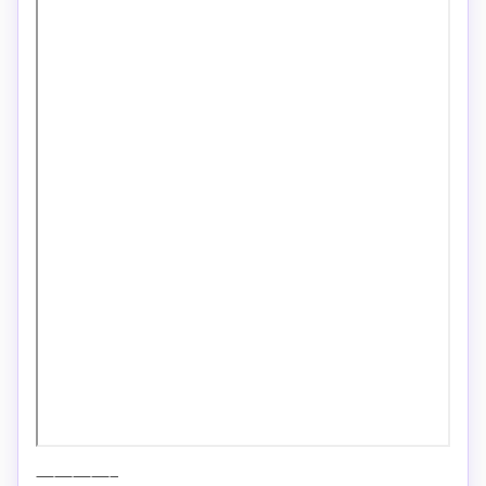
————–