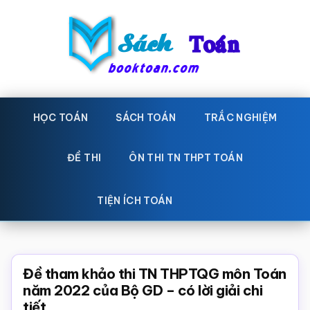
Skip
Bỏ
to
qua
main
primary
content
sidebar
Sách
Học
toán,
HỌC TOÁN
SÁCH TOÁN
TRẮC NGHIỆM
Toán
Đề
-
thi
ĐỀ THI
ÔN THI TN THPT TOÁN
toán,
Học
Sách
TIỆN ÍCH TOÁN
toán
giáo
khoa
Toán,
Đề tham khảo thi TN THPTQG môn Toán
trắc
năm 2022 của Bộ GD – có lời giải chi
tiết
nghiệm