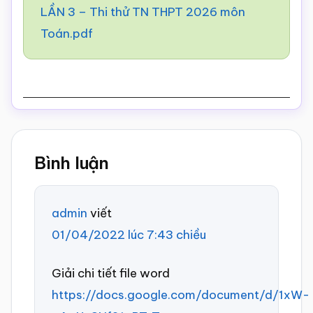
LẦN 3 – Thi thử TN THPT 2026 môn
Toán.pdf
Reader
Bình luận
Interactions
admin
viết
01/04/2022 lúc 7:43 chiều
Giải chi tiết file word
https://docs.google.com/document/d/1xW-