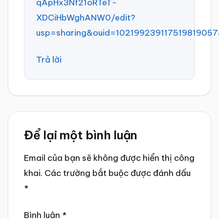
qApHx3Nf21oRTeT-
XDCiHbWghANW0/edit?
usp=sharing&ouid=102199239117519819057
Trả lời
Để lại một bình luận
Email của bạn sẽ không được hiển thị công
khai.
Các trường bắt buộc được đánh dấu
*
Bình luận
*