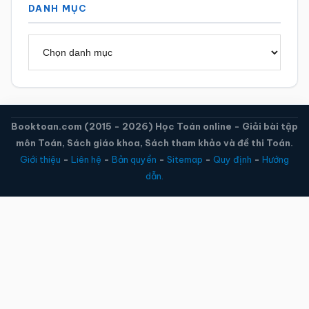
DANH MỤC
Danh
mục
Booktoan.com (2015 - 2026) Học Toán online - Giải bài tập
môn Toán, Sách giáo khoa, Sách tham khảo và đề thi Toán.
Giới thiệu
-
Liên hệ
-
Bản quyền
-
Sitemap
-
Quy định
-
Hướng
dẫn.