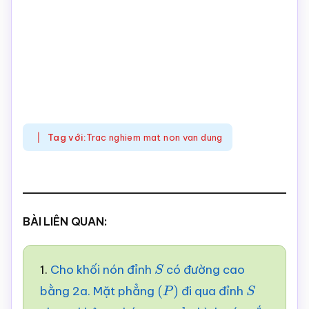
Tag với:
Trac nghiem mat non van dung
BÀI LIÊN QUAN:
1.
Cho khối nón đỉnh
có đường cao
S
bằng 2a. Mặt phẳng
đi qua đỉnh
(
P
)
S