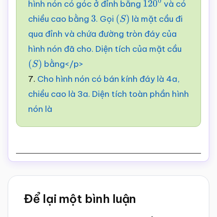
hình nón có góc ở đỉnh bằng
và có
120
0
chiều cao bằng
. Gọi
là mặt cầu đi
3
(
S
)
qua đỉnh và chứa đường tròn đáy của
hình nón đã cho. Diện tích của mặt cầu
bằng</p>
(
S
)
7.
Cho hình nón có bán kính đáy là 4a,
chiều cao là 3a. Diện tích toàn phần hình
nón là
Reader
Để lại một bình luận
Interactions