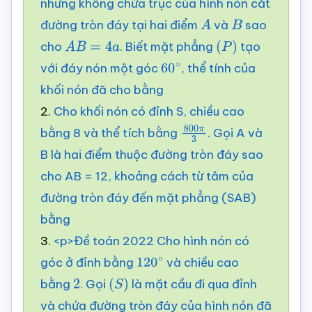
nhưng không chứa trục của hình nón cắt
đường tròn đáy tại hai điểm
và
sao
A
B
cho
. Biết mặt phẳng
tạo
A
B
=
4
a
(
P
)
với đáy nón một góc
, thể tính của
60
∘
khối nón đã cho bằng
2.
Cho khối nón có đỉnh S, chiều cao
bằng 8 và thể tích bằng
. Gọi A và
800
π
3
B là hai điểm thuộc đường tròn đáy sao
cho AB = 12, khoảng cách từ tâm của
đường tròn đáy đến mặt phẳng (SAB)
bằng
3.
<p>Đề toán 2022 Cho hình nón có
góc ở đỉnh bằng
và chiều cao
120
∘
bằng
. Gọi
là mặt cầu đi qua đỉnh
2
(
S
)
và chứa đường tròn đáy của hình nón đã