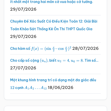
ít nhất một trong hai môn cờ vua hoặc cờ tướng.
29/07/2026
Chuyên Đề Xác Suất Có Điều Kiện Toán 12: Giải Bài
Toán Khảo Sát Thống Kê Ôn Thi THPT Quốc Gia
29/07/2026
28/07/2026
Cho hàm số
f
(
x
)
=
(
sin
x
2
–
cos
x
2
)
2
Cho cấp số cộng
, biết
,
. Tìm số…
(
u
n
)
u
2
=
4
u
6
=
8
27/07/2026
Một khung hình trang trí có dạng một đa giác đều
18/06/2026
cạnh
12
A
1
A
2
…
A
12