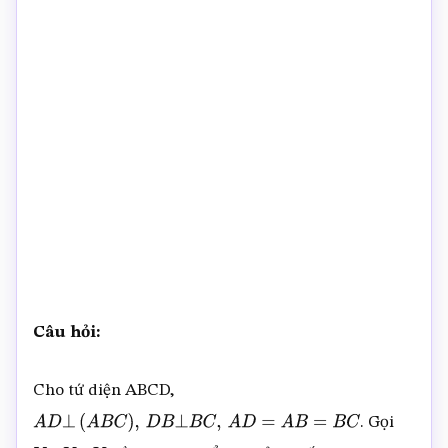
Câu hỏi:
Cho tứ diện ABCD,
. Gọi
A
D
⊥
(
A
B
C
)
,
D
B
⊥
B
C
,
A
D
=
A
B
=
B
C