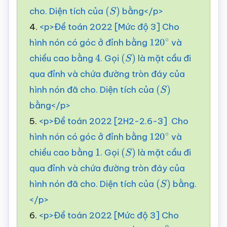
cho. Diện tích của
bằng</p>
(
S
)
4.
<p>Đề toán 2022 [Mức độ 3] Cho
hình nón có góc ở đỉnh bằng
và
120
∘
chiều cao bằng
. Gọi
là mặt cầu đi
4
(
S
)
qua đỉnh và chứa đường tròn đáy của
hình nón đã cho. Diện tích của
(
S
)
bằng</p>
5.
<p>Đề toán 2022 [2H2-2.6-3] Cho
hình nón có góc ở đỉnh bằng
và
120
∘
chiều cao bằng
. Gọi
là mặt cầu đi
1
(
S
)
qua đỉnh và chứa đường tròn đáy của
hình nón đã cho. Diện tích của
bằng.
(
S
)
</p>
6.
<p>Đề toán 2022 [Mức độ 3] Cho