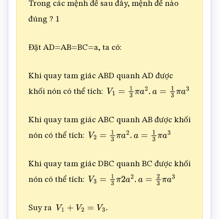
Đặt AD=AB=BC=a, ta có:
Khi quay tam giác ABD quanh AD được
khối nón có thể tích:
V
1
=
1
3
π
a
2
.
a
=
1
3
π
a
3
Khi quay tam giác ABC quanh AB được khối
nón có thể tích:
V
2
=
1
3
π
a
2
.
a
=
1
3
π
a
3
Khi quay tam giác DBC quanh BC được khối
nón có thể tích:
V
3
=
1
3
π
2
a
2
.
a
=
2
3
π
a
3
Suy ra
V
1
+
V
2
=
V
3
.