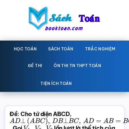
Skip
Bỏ
to
qua
main
primary
content
sidebar
Sách
Học
toán,
HỌC TOÁN
SÁCH TOÁN
TRẮC NGHIỆM
Toán
Đề
-
thi
ĐỀ THI
ÔN THI TN THPT TOÁN
toán,
Học
Sách
TIỆN ÍCH TOÁN
toán
giáo
khoa
Toán,
Đề: Cho tứ diện ABCD,
trắc
A
D
⊥
(
A
B
C
)
,
D
B
⊥
B
C
,
A
D
=
A
B
=
B
C
. Gọi
V
1
,
V
2
,
V
3
lần lượt là thể tích của
nghiệm