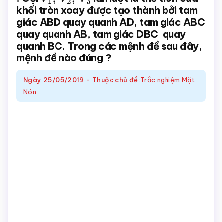
khối tròn xoay được tạo thành bởi tam
Toán
giác ABD quay quanh AD, tam giác ABC
online
quay quanh AB, tam giác DBC quay
quanh BC. Trong các mệnh đề sau đây,
mệnh đề nào đúng ?
Ngày
25/05/2019
-
Thuộc chủ đề:
Trắc nghiệm Mặt
Nón