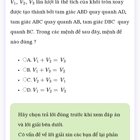
lần lượt là thể tích của khối tròn xoay
V
1
,
V
2
,
V
3
được tạo thành bởi tam giác ABD quay quanh AD,
tam giác ABC quay quanh AB, tam giác DBC quay
quanh BC. Trong các mệnh đề sau đây, mệnh đề
nào đúng ?
A.
V
1
+
V
2
=
V
3
B.
V
1
+
V
3
=
V
2
C.
V
2
+
V
3
=
V
1
D.
V
1
=
V
2
=
V
3
Hãy chọn trả lời đúng trước khi xem đáp án
và lời giải bên dưới.
Có vấn đề về lời giải xin các bạn để lại phản