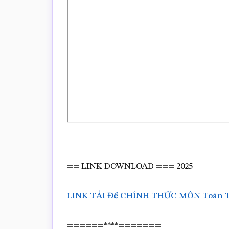
===========
== LINK DOWNLOAD === 2025
LINK TẢI Đề CHÍNH THỨC MÔN Toán TN
======****=======