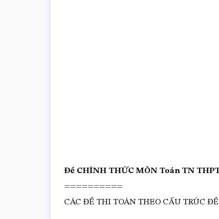
trắc
nghiệm
Toán
online
Đề CHÍNH THỨC MÔN Toán TN THPT 20
==========
CÁC ĐỀ THI TOÁN THEO CẤU TRÚC ĐỀ 