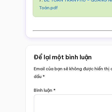
7.
ĐỀ TOÁN TRẦN PHÚ – QUẢNG NIN
Toán.pdf
Reader
Để lại một bình luận
Interactions
Email của bạn sẽ không được hiển thị 
dấu
*
Bình luận
*