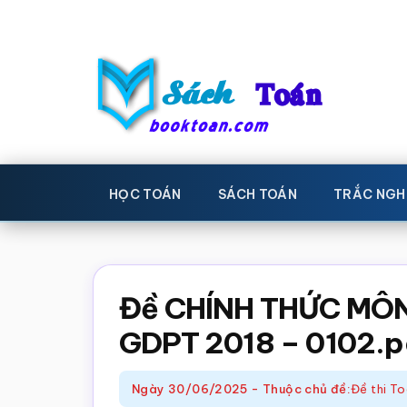
Skip
Bỏ
to
qua
main
primary
content
sidebar
Sách
Học
toán,
Toán
HỌC TOÁN
SÁCH TOÁN
TRẮC NGH
Đề
-
thi
toán,
Học
Sách
Đề CHÍNH THỨC MÔN
toán
giáo
GDPT 2018 – 0102.p
khoa
Toán,
Ngày
30/06/2025
-
Thuộc chủ đề:
Đề thi T