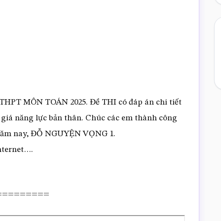
 THPT MÔN TOÁN 2025. Đề THI có đáp án chi tiết
 giá năng lực bản thân. Chúc các em thành công
PT năm nay, ĐỖ NGUYỆN VỌNG 1.
ternet….
F =========