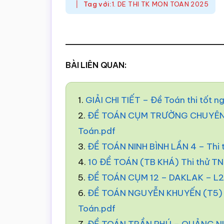
Tag với:
1. DE THI TK MON TOAN 2025
BÀI LIÊN QUAN:
1.
GIẢI CHI TIẾT – Đề Toán thi tốt 
2.
ĐỀ TOÁN CỤM TRƯỜNG CHUYÊN –
Toán.pdf
3.
ĐỀ TOÁN NINH BÌNH LẦN 4 – Thi
4.
10 ĐỀ TOÁN (TB KHÁ) Thi thử T
5.
ĐỀ TOÁN CỤM 12 – DAKLAK – L2 
6.
ĐỀ TOÁN NGUYỄN KHUYẾN (T5) –
Toán.pdf