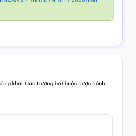
H LẦN 3 – Thi thử TN THPT 2026 môn
công khai.
Các trường bắt buộc được đánh