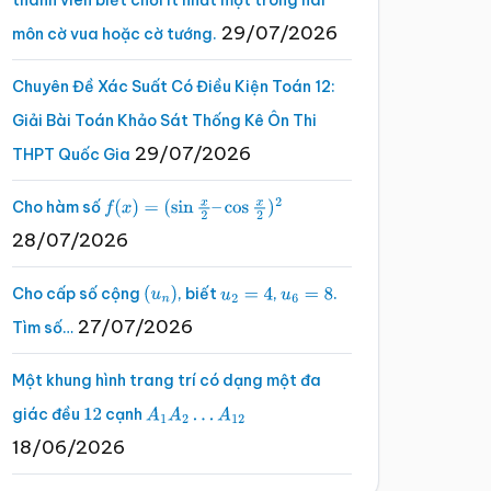
thành viên biết chơi ít nhất một trong hai
29/07/2026
môn cờ vua hoặc cờ tướng.
Chuyên Đề Xác Suất Có Điều Kiện Toán 12:
Giải Bài Toán Khảo Sát Thống Kê Ôn Thi
29/07/2026
THPT Quốc Gia
Cho hàm số
f
(
x
)
=
(
sin
x
2
–
cos
x
2
)
2
28/07/2026
Cho cấp số cộng
, biết
,
.
(
u
n
)
u
2
=
4
u
6
=
8
27/07/2026
Tìm số…
Một khung hình trang trí có dạng một đa
giác đều
cạnh
12
A
1
A
2
…
A
12
18/06/2026