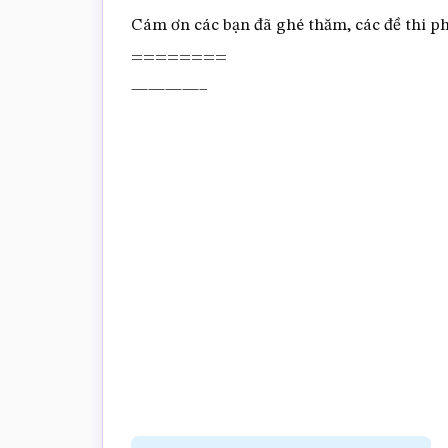
Cám ơn các bạn đã ghé thăm, các đề thi phụ
========
————–