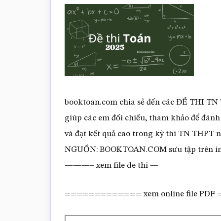
booktoan.com chia sẻ đến các ĐỀ THI TN
giúp các em đối chiếu, tham khảo để đánh
và đạt kết quả cao trong kỳ thi TN TH
NGUỒN: BOOKTOAN.COM sưu tập trên in
———– xem file de thi —
============= xem online file PD