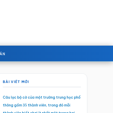
OÁN
Sidebar
BÀI VIẾT MỚI
chính
Câu lạc bộ cờ của một trường trung học phổ
thông gồm
thành viên, trong đó mỗi
35