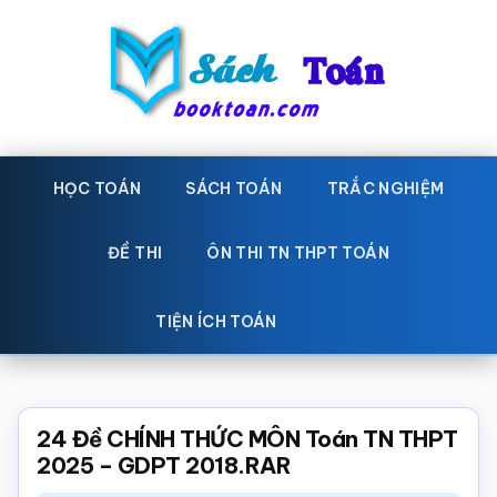
Skip
Bỏ
to
qua
main
primary
content
sidebar
Sách
Học
toán,
HỌC TOÁN
SÁCH TOÁN
TRẮC NGHIỆM
Toán
Đề
-
thi
ĐỀ THI
ÔN THI TN THPT TOÁN
toán,
Học
Sách
TIỆN ÍCH TOÁN
toán
giáo
khoa
Toán,
24 Đề CHÍNH THỨC MÔN Toán TN THPT
trắc
2025 – GDPT 2018.RAR
nghiệm