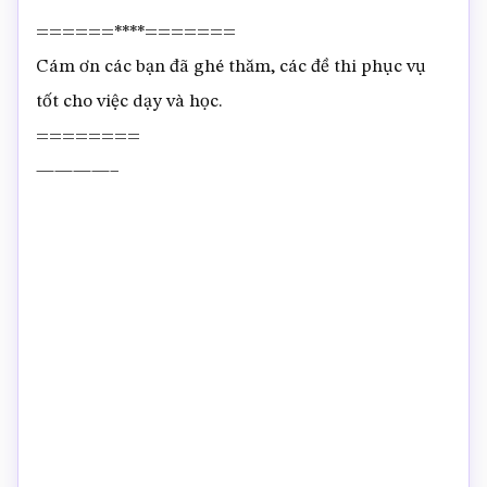
======****=======
Cám ơn các bạn đã ghé thăm, các đề thi phục vụ
tốt cho việc dạy và học.
========
————–