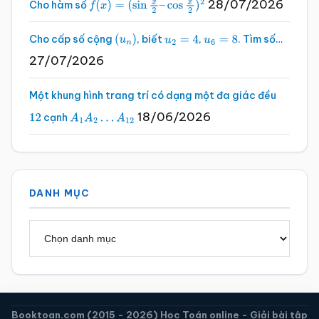
28/07/2026
Cho hàm số
f
(
x
)
=
(
sin
x
2
–
cos
x
2
)
2
Cho cấp số cộng
, biết
,
. Tìm số…
(
u
n
)
u
2
=
4
u
6
=
8
27/07/2026
Một khung hình trang trí có dạng một đa giác đều
18/06/2026
cạnh
12
A
1
A
2
…
A
12
DANH MỤC
Danh
mục
Booktoan.com (2015 - 2026) Học Toán online - Giải bài tập