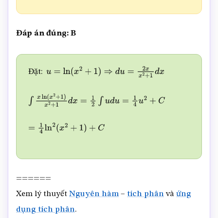
Đáp án đúng: B
Đặt:
u
=
ln
(
x
2
+
1
)
⇒
d
u
=
2
x
x
2
+
1
d
x
∫
x
ln
(
x
2
+
1
)
x
2
+
1
d
x
=
1
2
∫
u
d
u
=
1
4
u
2
+
C
=
1
4
ln
2
(
x
2
+
1
)
+
C
======
Xem lý thuyết
Nguyên hàm
–
tích phân
và
ứng
dụng tích phân
.