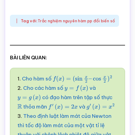
Tag với:
Trắc nghiệm nguyên hàm pp đổi biến số
BÀI LIÊN QUAN:
1.
Cho hàm số
f
(
x
)
=
(
sin
x
2
–
cos
x
2
)
2
2.
Cho các hàm số
và
y
=
f
(
x
)
có đạo hàm trên tập số thực
y
=
g
(
x
)
thỏa mãn
và
R
f
′
(
x
)
=
2
x
g
′
(
x
)
=
x
2
3.
Theo định luật làm mát của Newton
thì tốc độ làm mát của một vật tỉ lệ
thuận với chênh lệch nhiệt độ giữa vật