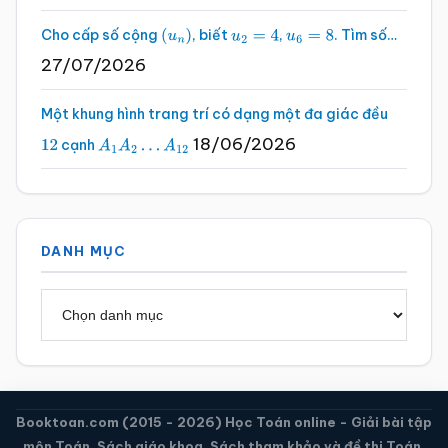
Cho cấp số cộng
, biết
,
. Tìm số…
(
u
n
)
u
2
=
4
u
6
=
8
27/07/2026
Một khung hình trang trí có dạng một đa giác đều
18/06/2026
cạnh
12
A
1
A
2
…
A
12
DANH MỤC
Danh
mục
Booktoan.com (2015 - 2026) Học Toán online - Giải bài tập
môn Toán, Sách giáo khoa, Sách tham khảo và đề thi Toán.