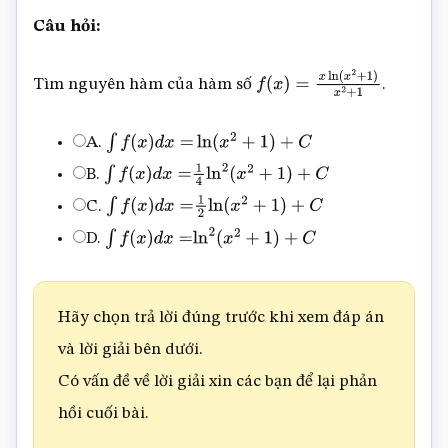
Câu hỏi:
Tìm nguyên hàm của hàm số
.
f
(
x
)
=
x
ln
(
x
2
+
1
)
x
2
+
1
A.
∫
f
(
x
)
d
x
=
ln
(
x
2
+
1
)
+
C
B.
∫
f
(
x
)
d
x
=
1
4
ln
2
(
x
2
+
1
)
+
C
C.
∫
f
(
x
)
d
x
=
1
2
ln
(
x
2
+
1
)
+
C
D.
∫
f
(
x
)
d
x
=
ln
2
(
x
2
+
1
)
+
C
Hãy chọn trả lời đúng trước khi xem đáp án
và lời giải bên dưới.
Có vấn đề về lời giải xin các bạn để lại phản
hồi cuối bài.