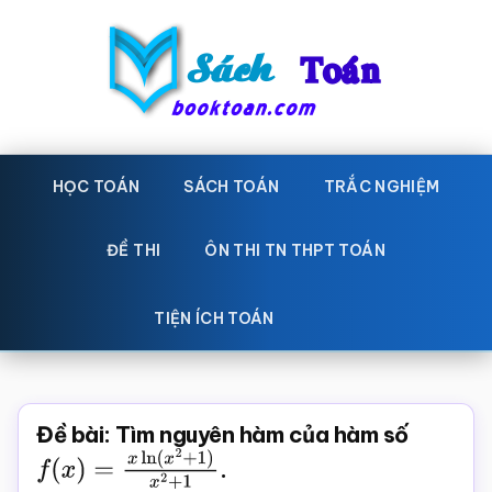
Skip
Bỏ
to
qua
main
primary
content
sidebar
Sách
Học
toán,
HỌC TOÁN
SÁCH TOÁN
TRẮC NGHIỆM
Toán
Đề
-
thi
ĐỀ THI
ÔN THI TN THPT TOÁN
toán,
Học
Sách
TIỆN ÍCH TOÁN
toán
giáo
khoa
Toán,
Đề bài: Tìm nguyên hàm của hàm số
trắc
f
(
x
)
=
x
ln
(
x
2
+
1
)
x
2
+
.
1
nghiệm