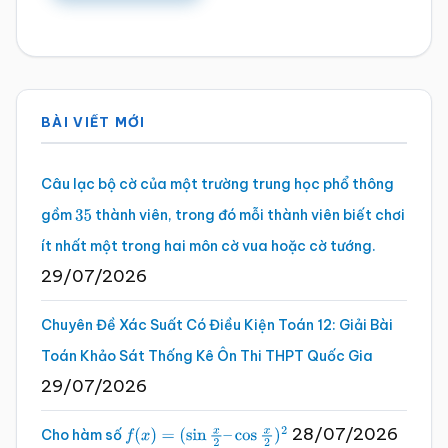
Sidebar
BÀI VIẾT MỚI
chính
Câu lạc bộ cờ của một trường trung học phổ thông
gồm
thành viên, trong đó mỗi thành viên biết chơi
35
ít nhất một trong hai môn cờ vua hoặc cờ tướng.
29/07/2026
Chuyên Đề Xác Suất Có Điều Kiện Toán 12: Giải Bài
Toán Khảo Sát Thống Kê Ôn Thi THPT Quốc Gia
29/07/2026
28/07/2026
Cho hàm số
f
(
x
)
=
(
sin
x
2
–
cos
x
2
)
2