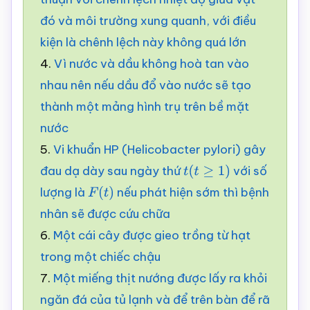
đó và môi trường xung quanh, với điều
kiện là chênh lệch này không quá lớn
4.
Vì nước và dầu không hoà tan vào
nhau nên nếu dầu đổ vào nước sẽ tạo
thành một mảng hình trụ trên bề mặt
nước
5.
Vi khuẩn HP (Helicobacter pylori) gây
đau dạ dày sau ngày thứ
với số
t
(
t
≥
1
)
lượng là
nếu phát hiện sớm thì bệnh
F
(
t
)
nhân sẽ được cứu chữa
6.
Một cái cây được gieo trồng từ hạt
trong một chiếc chậu
7.
Một miếng thịt nướng được lấy ra khỏi
ngăn đá của tủ lạnh và để trên bàn để rã