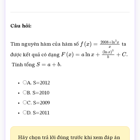
Câu hỏi:
Tìm nguyên hàm của hàm số
ta
f
(
x
)
=
2008
+
ln
2
x
x
được kết quả có dạng
F
(
x
)
=
a
ln
x
+
Tính tổng
S
=
a
+
b
.
(
ln
x
)
3
b
+
C
.
A. S=2012
B. S=2010
C. S=2009
D. S=2011
Hãy chọn trả lời đúng trước khi xem đáp án