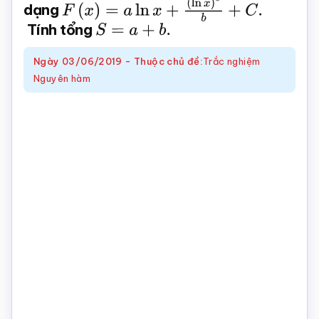
dạng
F
(
x
)
=
a
ln
x
+
Toán
(
ln
x
)
3
b
+
C
.
Tính tổng
S
=
a
+
b
.
online
Ngày
03/06/2019
-
Thuộc chủ đề:
Trắc nghiệm
Nguyên hàm