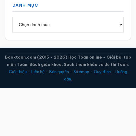
DANH MỤC
Danh
mục
Booktoan.com (2015 - 2026) Học Toán online - Giải bài tập
môn Toán, Sách giáo khoa, Sách tham khảo và đề thi Toán.
Giới thiệu
-
Liên hệ
-
Bản quyền
-
Sitemap
-
Quy định
-
Hướng
dẫn.