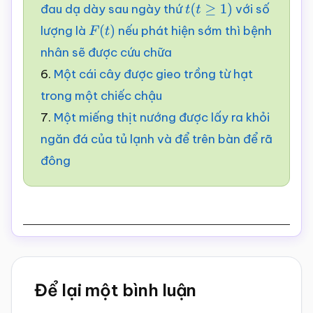
đau dạ dày sau ngày thứ
với số
t
(
t
≥
1
)
lượng là
nếu phát hiện sớm thì bệnh
F
(
t
)
nhân sẽ được cứu chữa
6.
Một cái cây được gieo trồng từ hạt
trong một chiếc chậu
7.
Một miếng thịt nướng được lấy ra khỏi
ngăn đá của tủ lạnh và để trên bàn để rã
đông
Reader
Để lại một bình luận
Interactions