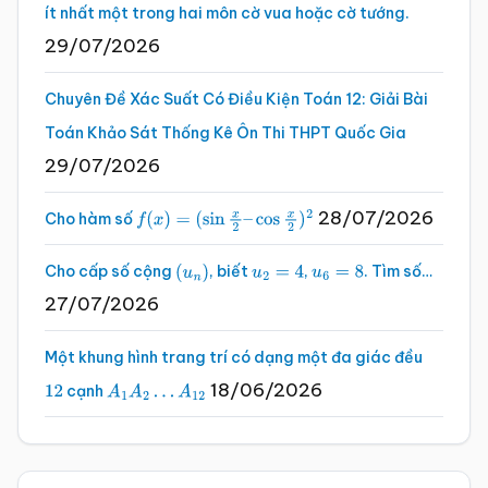
ít nhất một trong hai môn cờ vua hoặc cờ tướng.
29/07/2026
Chuyên Đề Xác Suất Có Điều Kiện Toán 12: Giải Bài
Toán Khảo Sát Thống Kê Ôn Thi THPT Quốc Gia
29/07/2026
28/07/2026
Cho hàm số
f
(
x
)
=
(
sin
x
2
–
cos
x
2
)
2
Cho cấp số cộng
, biết
,
. Tìm số…
(
u
n
)
u
2
=
4
u
6
=
8
27/07/2026
Một khung hình trang trí có dạng một đa giác đều
18/06/2026
cạnh
12
A
1
A
2
…
A
12