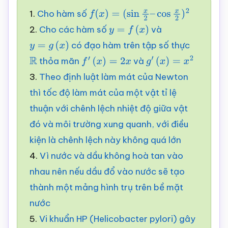
1.
Cho hàm số
f
(
x
)
=
(
sin
x
2
–
cos
x
2
)
2
2.
Cho các hàm số
và
y
=
f
(
x
)
có đạo hàm trên tập số thực
y
=
g
(
x
)
thỏa mãn
và
R
f
′
(
x
)
=
2
x
g
′
(
x
)
=
x
2
3.
Theo định luật làm mát của Newton
thì tốc độ làm mát của một vật tỉ lệ
thuận với chênh lệch nhiệt độ giữa vật
đó và môi trường xung quanh, với điều
kiện là chênh lệch này không quá lớn
4.
Vì nước và dầu không hoà tan vào
nhau nên nếu dầu đổ vào nước sẽ tạo
thành một mảng hình trụ trên bề mặt
nước
5.
Vi khuẩn HP (Helicobacter pylori) gây