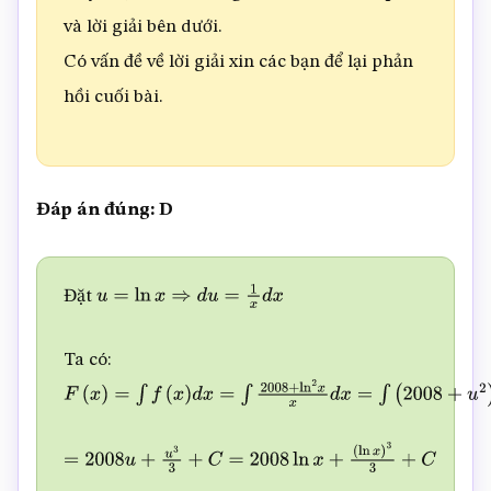
và lời giải bên dưới.
Có vấn đề về lời giải xin các bạn để lại phản
hồi cuối bài.
Đáp án đúng: D
Đặt
u
=
ln
x
⇒
d
u
=
1
x
d
x
Ta có:
F
(
x
)
=
∫
f
(
x
)
d
x
=
∫
2008
+
ln
2
x
x
d
x
=
∫
(
2008
+
u
2
)
d
u
=
2008
∫
d
u
=
2008
u
+
u
3
3
+
C
=
2008
ln
x
+
(
ln
x
)
3
3
+
C