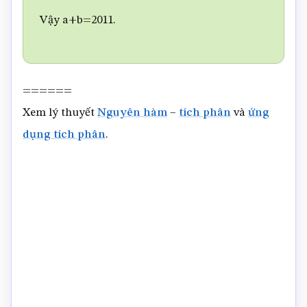
Vậy a+b=2011.
======
Xem lý thuyết
Nguyên hàm
–
tích phân
và
ứng
dụng tích phân
.