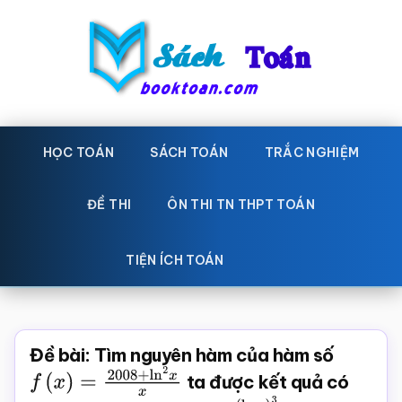
Skip
Bỏ
to
qua
main
primary
content
sidebar
Sách
Học
toán,
HỌC TOÁN
SÁCH TOÁN
TRẮC NGHIỆM
Toán
Đề
-
thi
ĐỀ THI
ÔN THI TN THPT TOÁN
toán,
Học
Sách
TIỆN ÍCH TOÁN
toán
giáo
khoa
Toán,
Đề bài: Tìm nguyên hàm của hàm số
trắc
f
(
x
)
=
2008
+
ln
2
x
x
ta được kết quả có
nghiệm