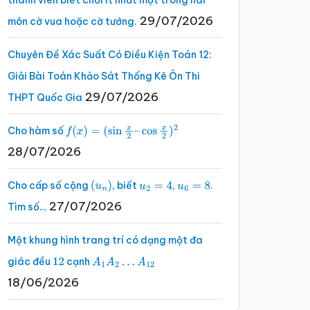
thành viên biết chơi ít nhất một trong hai
29/07/2026
môn cờ vua hoặc cờ tướng.
Chuyên Đề Xác Suất Có Điều Kiện Toán 12:
Giải Bài Toán Khảo Sát Thống Kê Ôn Thi
29/07/2026
THPT Quốc Gia
Cho hàm số
f
(
x
)
=
(
sin
x
2
–
cos
x
2
)
2
28/07/2026
Cho cấp số cộng
, biết
,
.
(
u
n
)
u
2
=
4
u
6
=
8
27/07/2026
Tìm số…
Một khung hình trang trí có dạng một đa
giác đều
cạnh
12
A
1
A
2
…
A
12
18/06/2026