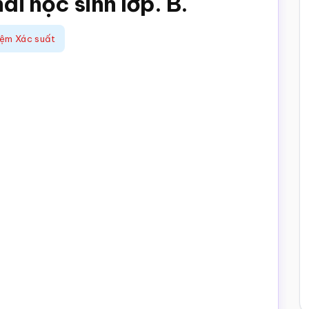
ai học sinh lớp. B.
iệm Xác suất