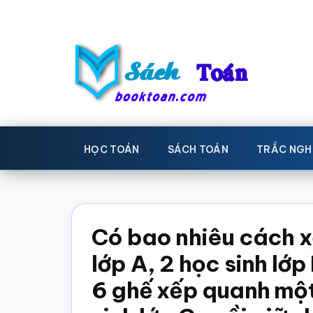
Skip
Bỏ
to
qua
main
primary
content
sidebar
Sách
Học
toán,
Toán
HỌC TOÁN
SÁCH TOÁN
TRẮC NGH
Đề
-
thi
toán,
Học
Sách
Có bao nhiêu cách x
toán
giáo
lớp A, 2 học sinh lớp
khoa
6 ghế xếp quanh một
Toán,