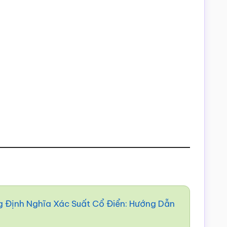
g Định Nghĩa Xác Suất Cổ Điển: Hướng Dẫn