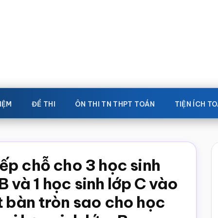
IỆM
ĐỀ THI
ÔN THI TN THPT TOÁN
TIỆN ÍCH T
ếp chỗ cho 3 học sinh
 B và 1 học sinh lớp C vào
 bàn tròn sao cho học