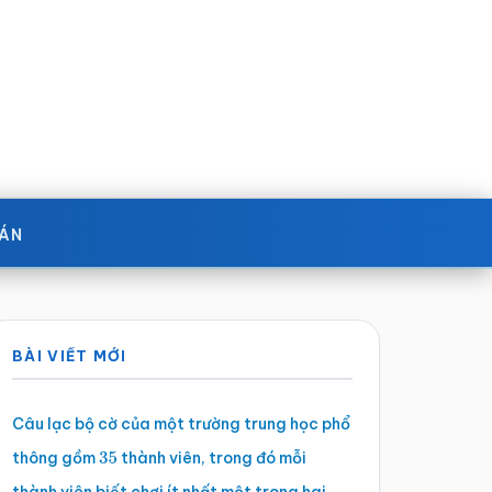
OÁN
Sidebar
BÀI VIẾT MỚI
chính
Câu lạc bộ cờ của một trường trung học phổ
thông gồm
thành viên, trong đó mỗi
35