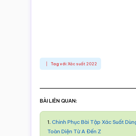
Tag với:
Xác suất 2022
BÀI LIÊN QUAN:
1.
Chinh Phục Bài Tập Xác Suất Dùn
Toàn Diện Từ A Đến Z