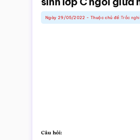
sinh lớp C ngồi giữa h
trắc
nghiệm
Ngày
29/05/2022
-
Thuộc chủ đề:
Trắc ngh
Toán
online
Câu hỏi: