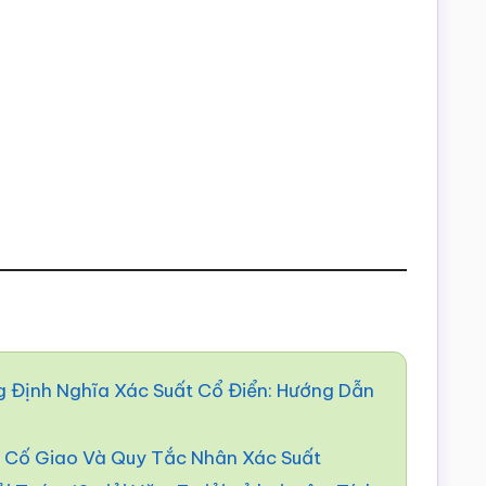
g Định Nghĩa Xác Suất Cổ Điển: Hướng Dẫn
n Cố Giao Và Quy Tắc Nhân Xác Suất