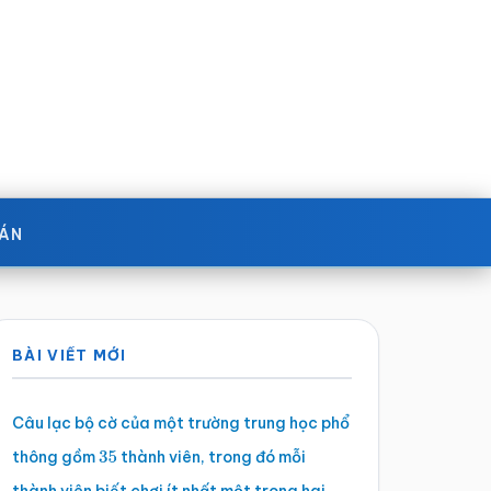
OÁN
Sidebar
BÀI VIẾT MỚI
chính
Câu lạc bộ cờ của một trường trung học phổ
thông gồm
thành viên, trong đó mỗi
35