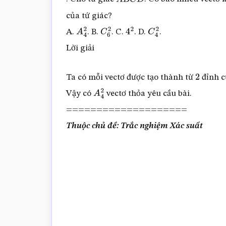
A
B
C
D
của tứ giác?
A.
. B.
. C.
. D.
.
A
4
2
C
6
2
4
2
C
4
2
Lời giải
Ta có mỗi vectơ được tạo thành từ
đỉnh c
2
Vậy có
vectơ thỏa yêu cầu bài.
A
4
2
====================
Thuộc chủ đề: Trắc nghiệm Xác suất