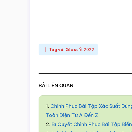
Tag với:
Xác suất 2022
BÀI LIÊN QUAN:
1.
Chinh Phục Bài Tập Xác Suất Dùn
Toàn Diện Từ A Đến Z
2.
Bí Quyết Chinh Phục Bài Tập Biế