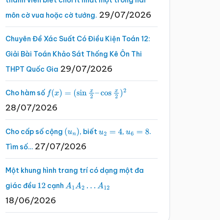
thành viên biết chơi ít nhất một trong hai
29/07/2026
môn cờ vua hoặc cờ tướng.
Chuyên Đề Xác Suất Có Điều Kiện Toán 12:
Giải Bài Toán Khảo Sát Thống Kê Ôn Thi
29/07/2026
THPT Quốc Gia
Cho hàm số
f
(
x
)
=
(
sin
x
2
–
cos
x
2
)
2
28/07/2026
Cho cấp số cộng
, biết
,
.
(
u
n
)
u
2
=
4
u
6
=
8
27/07/2026
Tìm số…
Một khung hình trang trí có dạng một đa
giác đều
cạnh
12
A
1
A
2
…
A
12
18/06/2026