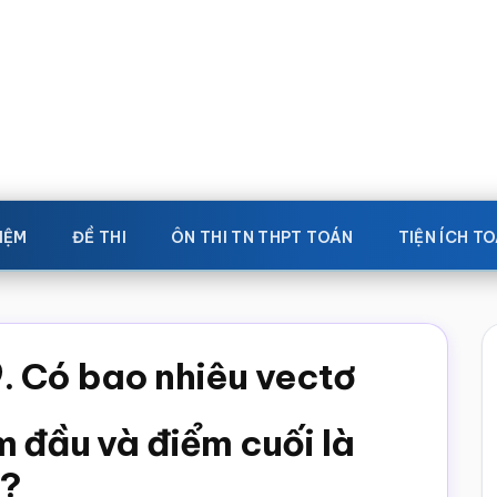
IỆM
ĐỀ THI
ÔN THI TN THPT TOÁN
TIỆN ÍCH T
. Có bao nhiêu vectơ
 đầu và điểm cuối là
c?