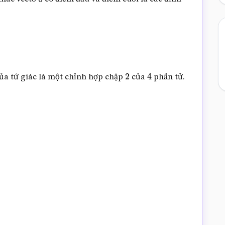
0
→
ủa tứ giác là một chỉnh hợp chập
của
phần tử.
2
4