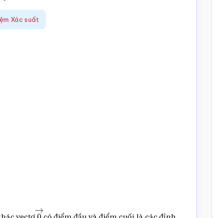
iệm Xác suất
khác vectơ
có điểm đầu và điểm cuối là các đỉnh