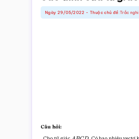
trắc
nghiệm
Ngày
29/05/2022
-
Thuộc chủ đề:
Trắc ngh
Toán
online
Câu hỏi:
. Cho tứ giác
. Có bao nhiêu vectơ 