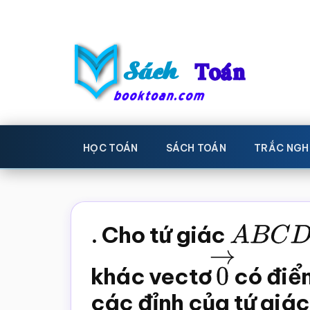
Skip
Bỏ
to
qua
main
primary
content
sidebar
Sách
Học
toán,
Toán
HỌC TOÁN
SÁCH TOÁN
TRẮC NGH
Đề
-
thi
toán,
Học
Sách
. Cho tứ giác
A
B
C
D
toán
giáo
khác vectơ
0
có điểm
→
khoa
Toán,
các đỉnh của tứ giá