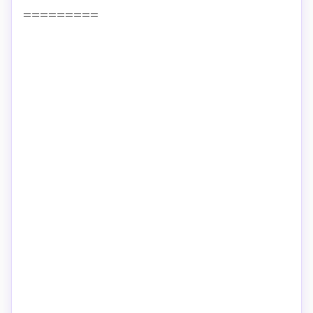
=========