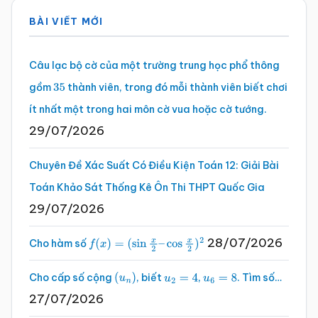
Sidebar
BÀI VIẾT MỚI
chính
Câu lạc bộ cờ của một trường trung học phổ thông
gồm
thành viên, trong đó mỗi thành viên biết chơi
35
ít nhất một trong hai môn cờ vua hoặc cờ tướng.
29/07/2026
Chuyên Đề Xác Suất Có Điều Kiện Toán 12: Giải Bài
Toán Khảo Sát Thống Kê Ôn Thi THPT Quốc Gia
29/07/2026
28/07/2026
Cho hàm số
f
(
x
)
=
(
sin
x
2
–
cos
x
2
)
2
Cho cấp số cộng
, biết
,
. Tìm số…
(
u
n
)
u
2
=
4
u
6
=
8
27/07/2026