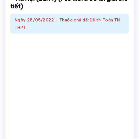
tiết)
Toán
online
Ngày
28/05/2022
-
Thuộc chủ đề:
Đề thi Toán TN
THPT