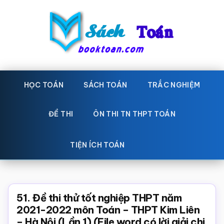
Skip
Bỏ
to
qua
main
primary
content
sidebar
Sách
Học
toán,
HỌC TOÁN
SÁCH TOÁN
TRẮC NGHIỆM
Toán
Đề
-
thi
ĐỀ THI
ÔN THI TN THPT TOÁN
toán,
Học
Sách
TIỆN ÍCH TOÁN
toán
giáo
khoa
Toán,
51. Đề thi thử tốt nghiệp THPT năm
trắc
2021-2022 môn Toán – THPT Kim Liên
– Hà Nội (Lần 1) (File word có lời giải chi
nghiệm