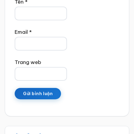
Tên
*
Email
*
Trang web
Sidebar