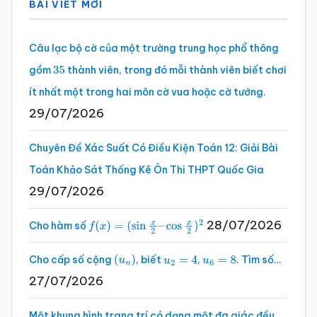
BÀI VIẾT MỚI
chính
Câu lạc bộ cờ của một trường trung học phổ thông
gồm
thành viên, trong đó mỗi thành viên biết chơi
35
ít nhất một trong hai môn cờ vua hoặc cờ tướng.
29/07/2026
Chuyên Đề Xác Suất Có Điều Kiện Toán 12: Giải Bài
Toán Khảo Sát Thống Kê Ôn Thi THPT Quốc Gia
29/07/2026
28/07/2026
Cho hàm số
f
(
x
)
=
(
sin
x
2
–
cos
x
2
)
2
Cho cấp số cộng
, biết
,
. Tìm số…
(
u
n
)
u
2
=
4
u
6
=
8
27/07/2026
Một khung hình trang trí có dạng một đa giác đều