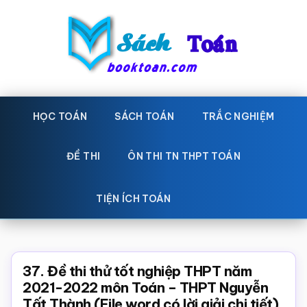
Skip
Bỏ
to
qua
main
primary
content
sidebar
Sách
Học
toán,
HỌC TOÁN
SÁCH TOÁN
TRẮC NGHIỆM
Toán
Đề
-
thi
ĐỀ THI
ÔN THI TN THPT TOÁN
toán,
Học
Sách
TIỆN ÍCH TOÁN
toán
giáo
khoa
Toán,
37. Đề thi thử tốt nghiệp THPT năm
trắc
2021-2022 môn Toán – THPT Nguyễn
Tất Thành (File word có lời giải chi tiết)
nghiệm