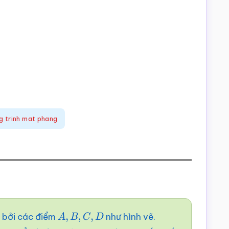
g trinh mat phang
ị bởi các điểm
như hình vẽ.
A
,
B
,
C
,
D