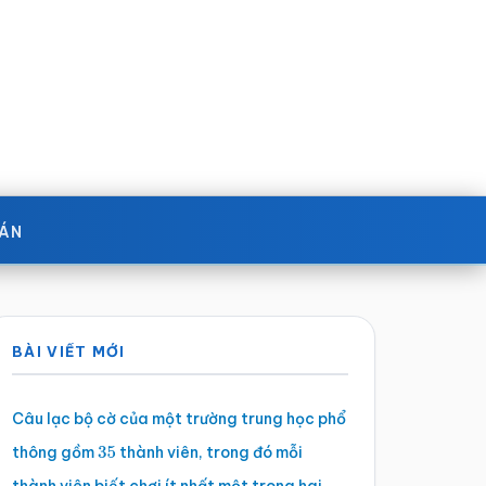
OÁN
Sidebar
BÀI VIẾT MỚI
chính
Câu lạc bộ cờ của một trường trung học phổ
thông gồm
thành viên, trong đó mỗi
35