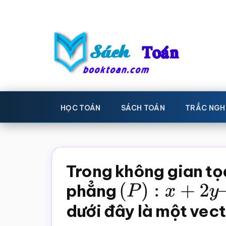
Skip
Bỏ
to
qua
main
primary
content
sidebar
Sách
Học
toán,
Toán
HỌC TOÁN
SÁCH TOÁN
TRẮC NGH
Đề
-
thi
toán,
Học
Sách
Trong không gian t
toán
giáo
phẳng
(
P
)
:
x
+
2
y
–
3
z
khoa
dưới đây là một vec
Toán,