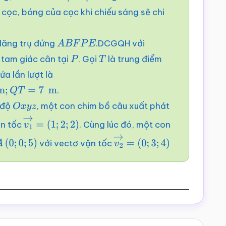
cọc, bóng của cọc khi chiếu sáng sẽ chi
lăng trụ đứng
.DCGQH với
A
B
F
P
E
 tam giác cân tại
. Gọi
là trung điểm
P
T
ứa lần lượt là
.
 độ
, một con chim bồ câu xuất phát
O
x
y
z
ận tốc
. Cùng lúc đó, một con
v
1
→
=
(
1
;
2
;
2
)
với vectơ vận tốc
A
(
0
;
0
;
5
)
v
2
→
=
(
0
;
3
;
4
)