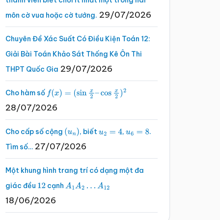
thành viên biết chơi ít nhất một trong hai
29/07/2026
môn cờ vua hoặc cờ tướng.
Chuyên Đề Xác Suất Có Điều Kiện Toán 12:
Giải Bài Toán Khảo Sát Thống Kê Ôn Thi
29/07/2026
THPT Quốc Gia
Cho hàm số
f
(
x
)
=
(
sin
x
2
–
cos
x
2
)
2
28/07/2026
Cho cấp số cộng
, biết
,
.
(
u
n
)
u
2
=
4
u
6
=
8
27/07/2026
Tìm số…
Một khung hình trang trí có dạng một đa
giác đều
cạnh
12
A
1
A
2
…
A
12
18/06/2026