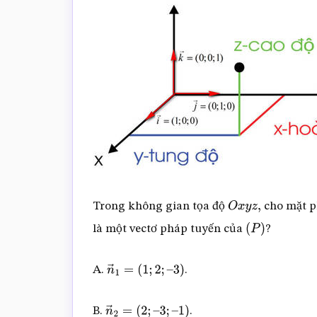
Trong không gian tọa độ
cho mặt 
O
x
y
z
,
là một vectơ pháp tuyến của
?
(
P
)
A.
.
n
→
1
=
(
1
;
2
;
–
3
)
B.
.
n
→
2
=
(
2
;
–
3
;
–
1
)