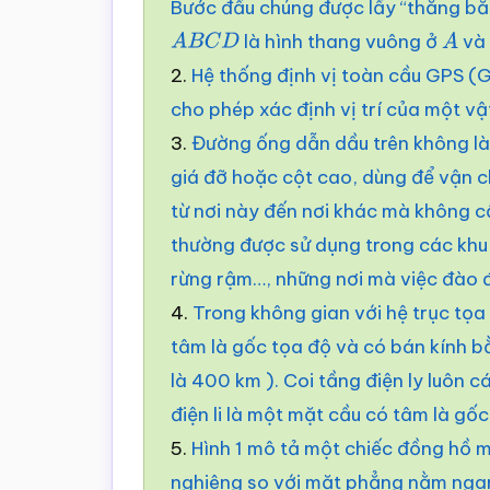
Bước đầu chúng được lấy “thăng bằn
là hình thang vuông ở
v
A
B
C
D
A
2.
Hệ thống định vị toàn cầu GPS (G
cho phép xác định vị trí của một vậ
3.
Đường ống dẫn dầu trên không là
giá đỡ hoặc cột cao, dùng để vận 
từ nơi này đến nơi khác mà không c
thường được sử dụng trong các khu 
rừng rậm…, những nơi mà việc đào 
4.
Trong không gian với hệ trục tọ
tâm là gốc tọa độ và có bán kính bằ
là 400 km ). Coi tầng điện ly luôn 
điện li là một mặt cầu có tâm là gố
5.
Hình 1 mô tả một chiếc đồng hồ m
nghiêng so với mặt phẳng nằm ngan