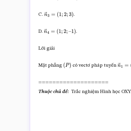
C.
.
n
→
3
=
(
1
;
2
;
3
)
D.
.
n
→
4
=
(
1
;
2
;
–
1
)
Lời giải
Mặt phẳng
có vectơ pháp tuyến
(
P
)
n
→
1
====================
Thuộc chủ đề:
Trắc nghiệm Hình học OX