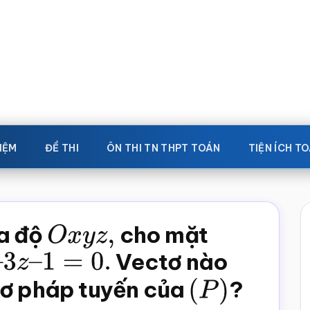
IỆM
ĐỀ THI
ÔN THI TN THPT TOÁN
TIỆN ÍCH T
ọa độ
O
x
y
z
,
cho mặt
–
1
=
0.
Vectơ nào
tơ pháp tuyến của
(
P
)
?