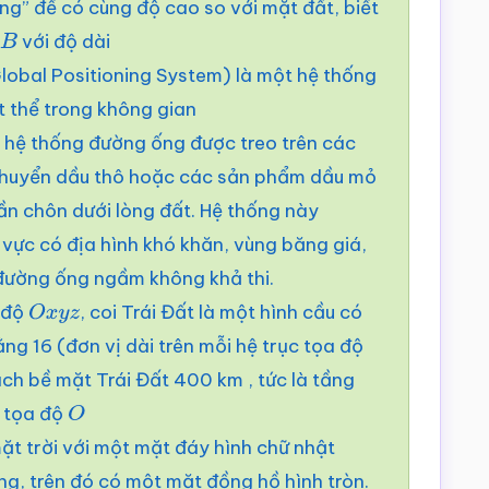
g” để có cùng độ cao so với mặt đất, biết
à
với độ dài
B
lobal Positioning System) là một hệ thống
t thể trong không gian
 hệ thống đường ống được treo trên các
chuyển dầu thô hoặc các sản phẩm dầu mỏ
ần chôn dưới lòng đất. Hệ thống này
vực có địa hình khó khăn, vùng băng giá,
đường ống ngầm không khả thi.
a độ
, coi Trái Đất là một hình cầu có
O
x
y
z
ng 16 (đơn vị dài trên mỗi hệ trục tọa độ
cách bề mặt Trái Đất 400 km , tức là tầng
c tọa độ
O
ặt trời với một mặt đáy hình chữ nhật
g, trên đó có một mặt đồng hồ hình tròn.