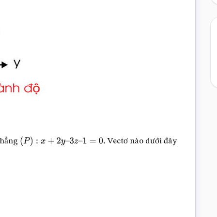
phẳng
Vectơ nào dưới đây
(
P
)
:
x
+
2
y
–
3
z
–
1
=
0.