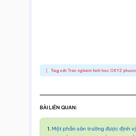
Tag với:
Trac nghiem hinh hoc OXYZ phuon
BÀI LIÊN QUAN:
1.
Một phần sân trường được định v