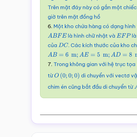
Trên mặt đáy này có gắn một chiếc 
giờ trên mặt đồng hồ
6.
Một kho chứa hàng có dạng hình 
là hình chữ nhật và
là
A
B
F
E
E
F
P
của
. Các kích thước của kho ch
D
C
A
B
=
6
m
;
A
E
=
5
m
;
A
D
=
8
m
;
Q
T
=
7
m
7.
Trong không gian với hệ trục tọa
từ
di chuyển với vectơ v
O
(
0
;
0
;
0
)
chim én cũng bắt đầu di chuyển từ