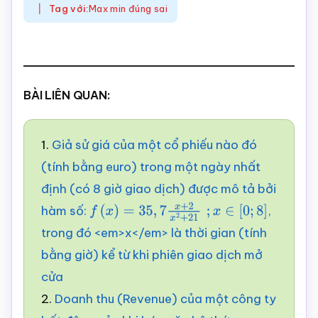
Tag với:
Max min đúng sai
BÀI LIÊN QUAN:
1.
Giả sử giá của một cổ phiếu nào đó
(tính bằng euro) trong một ngày nhất
định (có 8 giờ giao dịch) được mô tả bởi
hàm số:
,
f
(
x
)
=
35
,
7
x
+
2
x
2
+
21
;
x
∈
[
0
;
8
]
trong đó <em>x</em> là thời gian (tính
bằng giờ) kể từ khi phiên giao dịch mở
cửa
2.
Doanh thu (Revenue) của một công ty