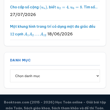
Cho cấp số cộng
, biết
,
. Tìm số…
(
u
n
)
u
2
=
4
u
6
=
8
27/07/2026
Một khung hình trang trí có dạng một đa giác đều
18/06/2026
cạnh
12
A
1
A
2
…
A
12
DANH MỤC
Danh
mục
Booktoan.com (2015 - 2026) Học Toán online - Giải bài tập
môn Toán, Sách giáo khoa, Sách tham khảo và đề thi Toán.