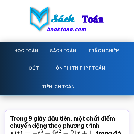
Skip
Bỏ
to
qua
main
primary
content
sidebar
Sách
Học
toán,
HỌC TOÁN
SÁCH TOÁN
TRẮC NGHIỆM
Toán
Đề
-
thi
ĐỀ THI
ÔN THI TN THPT TOÁN
toán,
Học
Sách
TIỆN ÍCH TOÁN
toán
giáo
khoa
Toán,
Trong 9 giây đầu tiên, một chất điểm
trắc
chuyển động theo phương trình
s
(
t
)
=
−
t
3
+
9
t
2
+
21
t
+
1
,
trong đó
nghiệm