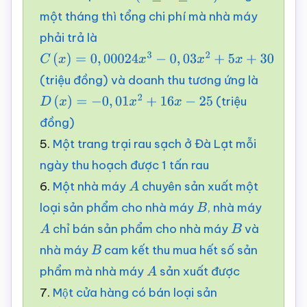
một tháng thì tổng chi phí mà nhà máy
phải trả là
C
(
x
)
=
0
,
00024
x
3
−
0
,
03
x
2
+
5
x
+
30
(triệu đồng) và doanh thu tương ứng là
(triệu
D
(
x
)
=
−
0
,
01
x
2
+
16
x
−
25
đồng)
5.
Một trang trại rau sạch ở Đà Lạt mỗi
ngày thu hoạch được 1 tấn rau
6.
Một nhà máy
chuyên sản xuất một
A
loại sản phẩm cho nhà máy
, nhà máy
B
chỉ bán sản phẩm cho nhà máy
và
A
B
nhà máy
cam kết thu mua hết số sản
B
phẩm mà nhà máy
sản xuất được
A
7.
Một cửa hàng có bán loại sản