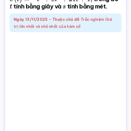
t
tính bằng giây và
s
tính bằng mét.
Toán
online
Ngày
13/11/2025
-
Thuộc chủ đề:
Trắc nghiệm Giá
trị lớn nhất và nhỏ nhất của hàm số