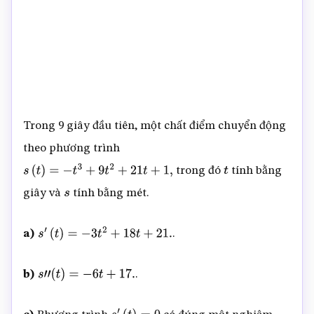
Trong 9 giây đầu tiên, một chất điểm chuyển động
theo phương trình
trong đó
tính bằng
s
(
t
)
=
−
t
3
+
9
t
2
+
21
t
+
1
,
t
giây và
tính bằng mét.
s
a)
.
s
′
(
t
)
=
−
3
t
2
+
18
t
+
21.
b)
.
s
”
(
t
)
=
−
6
t
+
17.