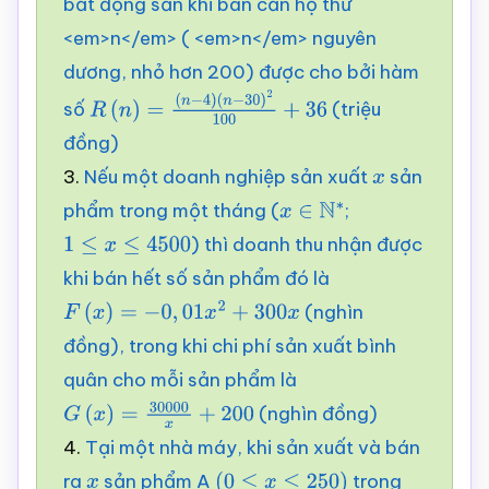
bất động sản khi bán căn hộ thứ
<em>n</em> ( <em>n</em> nguyên
dương, nhỏ hơn 200) được cho bởi hàm
số
(triệu
R
(
n
)
=
(
n
−
4
)
đồng)
(
n
−
30
)
2
100
+
36
3.
Nếu một doanh nghiệp sản xuất
sản
x
phẩm trong một tháng (
;
x
∈
N
∗
) thì doanh thu nhận được
1
≤
x
≤
4500
khi bán hết số sản phẩm đó là
(nghìn
F
(
x
)
=
−
0
,
01
x
2
+
300
x
đồng), trong khi chi phí sản xuất bình
quân cho mỗi sản phẩm là
(nghìn đồng)
G
(
x
)
=
30000
x
+
200
4.
Tại một nhà máy, khi sản xuất và bán
ra
sản phẩm A
trong
x
(
0
≤
x
≤
250
)