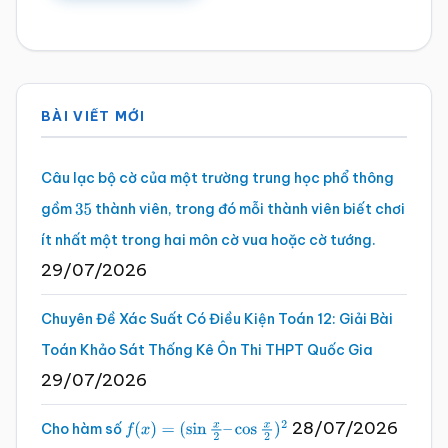
Sidebar
BÀI VIẾT MỚI
chính
Câu lạc bộ cờ của một trường trung học phổ thông
gồm
thành viên, trong đó mỗi thành viên biết chơi
35
ít nhất một trong hai môn cờ vua hoặc cờ tướng.
29/07/2026
Chuyên Đề Xác Suất Có Điều Kiện Toán 12: Giải Bài
Toán Khảo Sát Thống Kê Ôn Thi THPT Quốc Gia
29/07/2026
28/07/2026
Cho hàm số
f
(
x
)
=
(
sin
x
2
–
cos
x
2
)
2