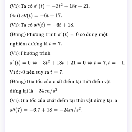
(Vì): Ta có
.
s
′
(
t
)
=
−
3
t
2
+
18
t
+
21
(Sai)
s
”
(
t
)
=
−
6
t
+
17.
(Vì): Ta có
s
”
(
t
)
=
−
6
t
+
18.
(Đúng) Phương trình
có đúng một
s
′
(
t
)
=
0
nghiệm dương là
t
=
7.
(Vì): Phương trình
s
′
Vì
nên suy ra
(
t
)
=
t
>
0
⇔
0
−
3
t
2
+
18
t
+
21
t
=
=
7.
0
⇔
t
=
7
,
t
=
−
1.
(Đúng) Gia tốc của chất điểm tại thời điểm vật
dừng lại là
.
−
24
m
/
s
2
(Vì): Gia tốc của chất điểm tại thời vật dừng lại là
.
s
”
(
7
)
=
−
6.7
+
18
=
−
24
m
/
s
2