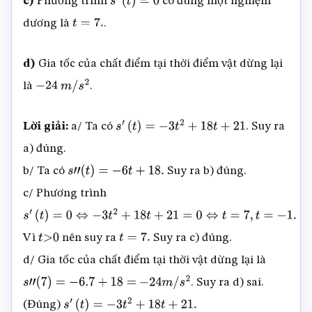
c)
Phương trình
có đúng một nghiệm
s
′
(
t
)
=
0
dương là
.
t
=
7.
d)
Gia tốc của chất điểm tại thời điểm vật dừng lại
là
.
−
24
m
/
s
2
Lời giải:
a/ Ta có
. Suy ra
s
′
(
t
)
=
−
3
t
2
+
18
t
+
21
a) đúng.
b/ Ta có
Suy ra b) đúng.
s
”
(
t
)
=
−
6
t
+
18.
c/ Phương trình
s
′
Vì
nên suy ra
Suy ra c) đúng.
(
t
)
=
t
>
0
⇔
0
−
3
t
2
+
18
t
+
21
t
=
=
7.
0
⇔
t
=
7
,
t
=
−
1.
d/ Gia tốc của chất điểm tại thời vật dừng lại là
. Suy ra d) sai.
s
”
(
7
)
=
−
6.7
+
18
=
−
24
m
/
s
2
(Đúng)
s
′
(
t
)
=
−
3
t
2
+
18
t
+
21.