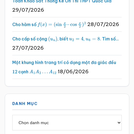
Toán Khảo Sát Thống Kê Ôn Thi THPT Quốc Gia
29/07/2026
28/07/2026
Cho hàm số
f
(
x
)
=
(
sin
x
2
–
cos
x
2
)
2
Cho cấp số cộng
, biết
,
. Tìm số…
(
u
n
)
u
2
=
4
u
6
=
8
27/07/2026
Một khung hình trang trí có dạng một đa giác đều
18/06/2026
cạnh
12
A
1
A
2
…
A
12
DANH MỤC
Danh
mục