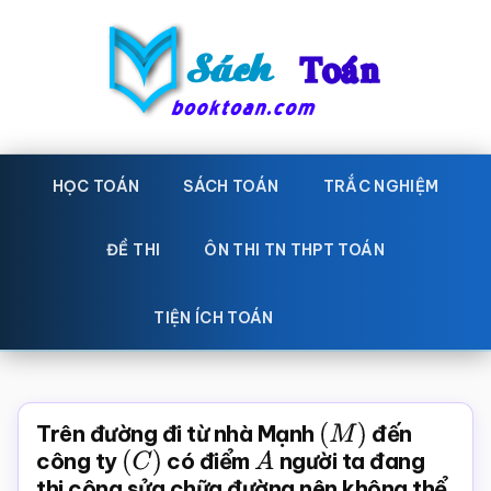
Skip
Bỏ
to
qua
main
primary
content
sidebar
Sách
Học
toán,
HỌC TOÁN
SÁCH TOÁN
TRẮC NGHIỆM
Toán
Đề
-
thi
ĐỀ THI
ÔN THI TN THPT TOÁN
toán,
Học
Sách
TIỆN ÍCH TOÁN
toán
giáo
khoa
Toán,
Trên đường đi từ nhà Mạnh
(
M
)
đến
trắc
công ty
(
C
)
có điểm
A
người ta đang
thi công sửa chữa đường nên không thể
nghiệm