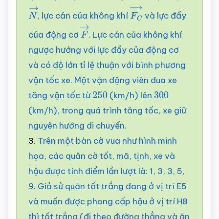
, lực cản của không khí
và lực đẩy
N
→
F
C
→
của động cơ
. Lực cản của không khí
F
→
ngược hướng với lực đẩy của động cơ
và có độ lớn tỉ lệ thuận với bình phương
vận tốc xe. Một vận động viên đua xe
tăng vận tốc từ
(km/h) lên
250
300
(km/h), trong quá trình tăng tốc, xe giữ
nguyên hướng di chuyển.
3.
Trên một bàn cờ vua như hình minh
họa, các quân cờ tốt, mã, tịnh, xe và
hậu được tính điểm lần lượt là: 1, 3, 3, 5,
9. Giả sử quân tốt trắng đang ở vị trí E5
và muốn được phong cấp hậu ở vị trí H8
thì tốt trắng (đi theo đường thẳng và ăn