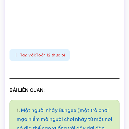
Tag với:
Toán 12 thực tế
BÀI LIÊN QUAN:
1.
Một người nhảy Bungee (một trò chơi
mạo hiểm mà người chơi nhảy từ một nơi
có địa thế cao xuống với dây dai đàn