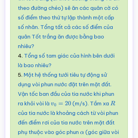
theo đường chéo) sẽ ăn các quân cờ có
số điểm theo thứ tự lập thành một cấp
số nhân. Tổng tất cả các số điểm của
quân Tốt trắng ăn được bằng bao
nhiêu?
4.
Tổng số tam giác của hình bên dưới
là bao nhiêu?
5.
Một hệ thống tưới tiêu tự động sử
dụng vòi phun nước đặt trên mặt đất.
Vận tốc ban đầu của tia nước khi phun
ra khỏi vòi là
(m/s). Tầm xa
v
0
=
20
R
của tia nước là khoảng cách từ vòi phun
đến điểm rơi của tia nước trên mặt đất
phụ thuộc vào góc phun
(góc giữa vòi
α