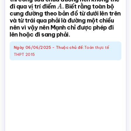
đi qua vị trí điểm
A
. Biết rằng toàn bộ
Toán
cung đường theo bản đồ từ dưới lên trên
online
và từ trái qua phải là đường một chiều
nên vì vậy nên Mạnh chỉ được phép đi
lên hoặc đi sang phải.
Ngày
06/06/2025
-
Thuộc chủ đề:
Toán thực tế
THPT 2015