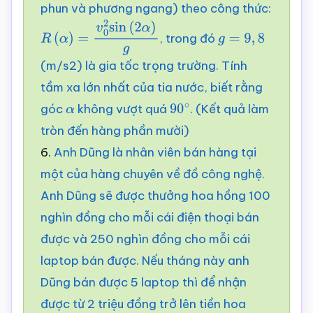
phun và phương ngang) theo công thức:
, trong đó
R
(
α
)
=
v
0
2
sin
(
2
α
)
g
g
=
9
,
8
(m/s2) là gia tốc trọng trường. Tính
tầm xa lớn nhất của tia nước, biết rằng
góc
không vượt quá
. (Kết quả làm
α
90
∘
tròn đến hàng phần mười)
6.
Anh Dũng là nhân viên bán hàng tại
một của hàng chuyên về đồ công nghệ.
Anh Dũng sẽ được thưởng hoa hồng 100
nghìn đồng cho mỗi cái điện thoại bán
được và 250 nghìn đồng cho mỗi cái
laptop bán được. Nếu tháng này anh
Dũng bán được 5 laptop thì để nhận
được từ 2 triệu đồng trở lên tiền hoa