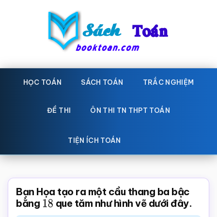
Skip
Bỏ
to
qua
main
primary
content
sidebar
Sách
Học
toán,
HỌC TOÁN
SÁCH TOÁN
TRẮC NGHIỆM
Toán
Đề
-
thi
ĐỀ THI
ÔN THI TN THPT TOÁN
toán,
Học
Sách
TIỆN ÍCH TOÁN
toán
giáo
khoa
Toán,
Bạn Họa tạo ra một cầu thang ba bậc
trắc
bằng
18
que tăm như hình vẽ dưới đây.
nghiệm