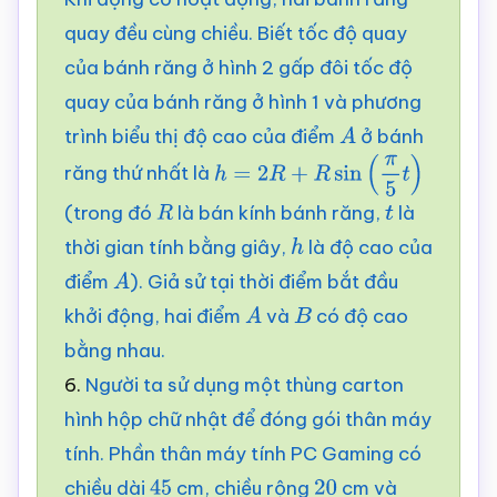
quay đều cùng chiều. Biết tốc độ quay
của bánh răng ở hình 2 gấp đôi tốc độ
quay của bánh răng ở hình 1 và phương
trình biểu thị độ cao của điểm
ở bánh
A
răng thứ nhất là
h
=
2
R
+
R
sin
(
π
5
t
)
(trong đó
là bán kính bánh răng,
là
R
t
thời gian tính bằng giây,
là độ cao của
h
điểm
). Giả sử tại thời điểm bắt đầu
A
khởi động, hai điểm
và
có độ cao
A
B
bằng nhau.
6.
Người ta sử dụng một thùng carton
hình hộp chữ nhật để đóng gói thân máy
tính. Phần thân máy tính PC Gaming có
chiều dài
cm, chiều rộng
cm và
45
20