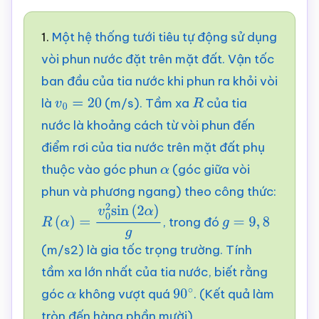
1.
Một hệ thống tưới tiêu tự động sử dụng
vòi phun nước đặt trên mặt đất. Vận tốc
ban đầu của tia nước khi phun ra khỏi vòi
là
(m/s). Tầm xa
của tia
v
0
=
20
R
nước là khoảng cách từ vòi phun đến
điểm rơi của tia nước trên mặt đất phụ
thuộc vào góc phun
(góc giữa vòi
α
phun và phương ngang) theo công thức:
, trong đó
R
(
α
)
=
v
0
2
sin
(
2
α
)
g
g
=
9
,
8
(m/s2) là gia tốc trọng trường. Tính
tầm xa lớn nhất của tia nước, biết rằng
góc
không vượt quá
. (Kết quả làm
α
90
∘
tròn đến hàng phần mười)