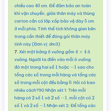
chiều cao
cm. Để đảm bảo an toàn
40
khi vận chuyển, giữa thân máy và thùng
carton cần có lớp xốp bảo vệ dày
cm
5
ở mỗi phía. Tính thể tích không gian bên
trong cần thiết để đóng gói thân máy
tính này (Đơn vị: dm3)
7.
Xét một bảng ô vuông gồm
ô
4
×
4
vuông. Người ta điền vào mỗi ô vuông
đó một trong hai số
hoặc
sao cho
1
−
1
tổng các số trong mỗi hàng và tổng các
số trong mỗi cột đều bằng
. Hỏi có bao
0
nhiêu cách?90 Nhận xét 1: Trên mỗi
hàng có
số
và
số
, mỗi cột có
2
1
2
−
1
2
số
và
số
Nhận xét 2: Để tổng các
1
2
−
1