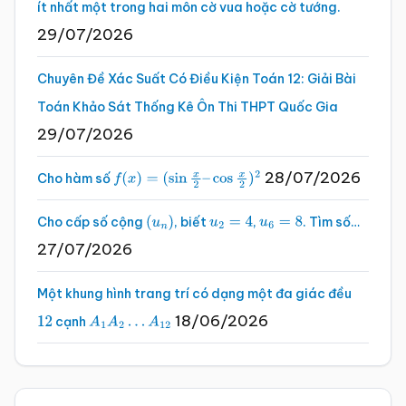
ít nhất một trong hai môn cờ vua hoặc cờ tướng.
29/07/2026
Chuyên Đề Xác Suất Có Điều Kiện Toán 12: Giải Bài
Toán Khảo Sát Thống Kê Ôn Thi THPT Quốc Gia
29/07/2026
28/07/2026
Cho hàm số
f
(
x
)
=
(
sin
x
2
–
cos
x
2
)
2
Cho cấp số cộng
, biết
,
. Tìm số…
(
u
n
)
u
2
=
4
u
6
=
8
27/07/2026
Một khung hình trang trí có dạng một đa giác đều
18/06/2026
cạnh
12
A
1
A
2
…
A
12