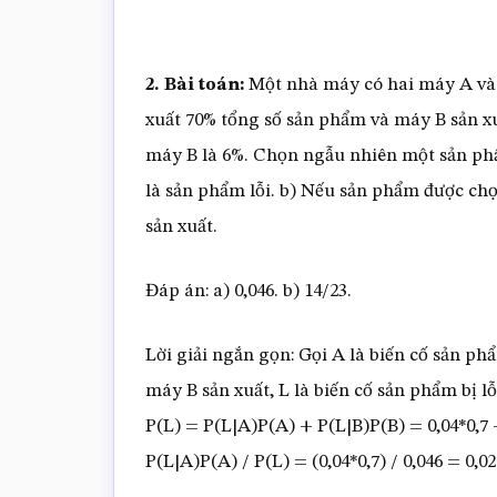
2. Bài toán:
Một nhà máy có hai máy A và 
xuất 70% tổng số sản phẩm và máy B sản xu
máy B là 6%. Chọn ngẫu nhiên một sản ph
là sản phẩm lỗi. b) Nếu sản phẩm được chọ
sản xuất.
Đáp án: a) 0,046. b) 14/23.
Lời giải ngắn gọn: Gọi A là biến cố sản ph
máy B sản xuất, L là biến cố sản phẩm bị lỗ
P(L) = P(L|A)P(A) + P(L|B)P(B) = 0,04*0,7 +
P(L|A)P(A) / P(L) = (0,04*0,7) / 0,046 = 0,02