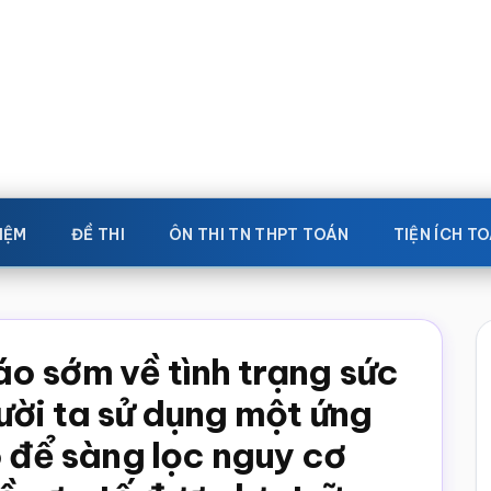
IỆM
ĐỀ THI
ÔN THI TN THPT TOÁN
TIỆN ÍCH T
o sớm về tình trạng sức
ười ta sử dụng một ứng
o để sàng lọc nguy cơ