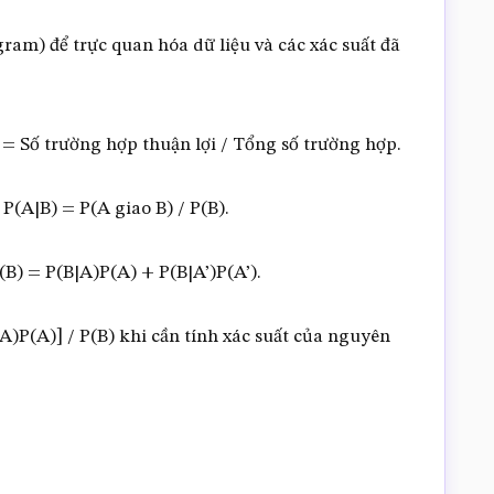
agram) để trực quan hóa dữ liệu và các xác suất đã
 = Số trường hợp thuận lợi / Tổng số trường hợp.
 P(A|B) = P(A giao B) / P(B).
(B) = P(B|A)P(A) + P(B|A’)P(A’).
A)P(A)] / P(B) khi cần tính xác suất của nguyên