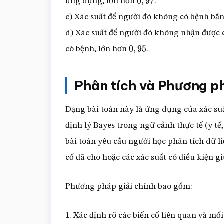
ứng dụng, lớn hơn
.
0
,
97
c) Xác suất để người đó không có bệnh bằ
d) Xác suất để người đó không nhận được 
có bệnh, lớn hơn
.
0
,
95
Phân tích và Phương p
Dạng bài toán này là ứng dụng của xác suấ
định lý Bayes trong ngữ cảnh thực tế (y tế, 
bài toán yêu cầu người học phân tích dữ li
cố đã cho hoặc các xác suất có điều kiện gi
Phương pháp giải chính bao gồm:
1. Xác định rõ các biến cố liên quan và mố