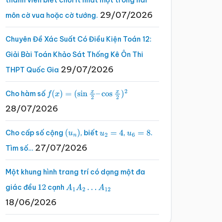
thành viên biết chơi ít nhất một trong hai
29/07/2026
môn cờ vua hoặc cờ tướng.
Chuyên Đề Xác Suất Có Điều Kiện Toán 12:
Giải Bài Toán Khảo Sát Thống Kê Ôn Thi
29/07/2026
THPT Quốc Gia
Cho hàm số
f
(
x
)
=
(
sin
x
2
–
cos
x
2
)
2
28/07/2026
Cho cấp số cộng
, biết
,
.
(
u
n
)
u
2
=
4
u
6
=
8
27/07/2026
Tìm số…
Một khung hình trang trí có dạng một đa
giác đều
cạnh
12
A
1
A
2
…
A
12
18/06/2026