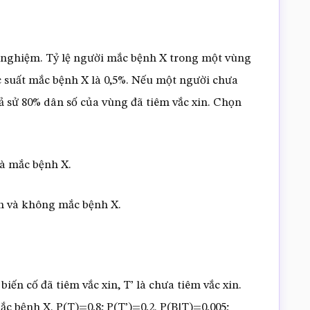
ử nghiệm. Tỷ lệ người mắc bệnh X trong một vùng
ác suất mắc bệnh X là 0,5%. Nếu một người chưa
iả sử 80% dân số của vùng đã tiêm vắc xin. Chọn
và mắc bệnh X.
in và không mắc bệnh X.
à biến cố đã tiêm vắc xin, T’ là chưa tiêm vắc xin.
ắc bệnh X. P(T)=0,8; P(T’)=0,2. P(B|T)=0,005;