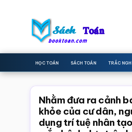
Skip
Bỏ
to
qua
main
primary
content
sidebar
Sách
Học
toán,
Toán
HỌC TOÁN
SÁCH TOÁN
TRẮC NGH
Đề
-
thi
toán,
Học
Sách
Nhằm đưa ra cảnh bá
toán
giáo
khỏe của cư dân, ng
khoa
dụng trí tuệ nhân tạ
Toán,