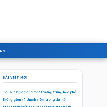
OÁN
Sidebar
BÀI VIẾT MỚI
chính
Câu lạc bộ cờ của một trường trung học phổ
thông gồm
thành viên, trong đó mỗi
35