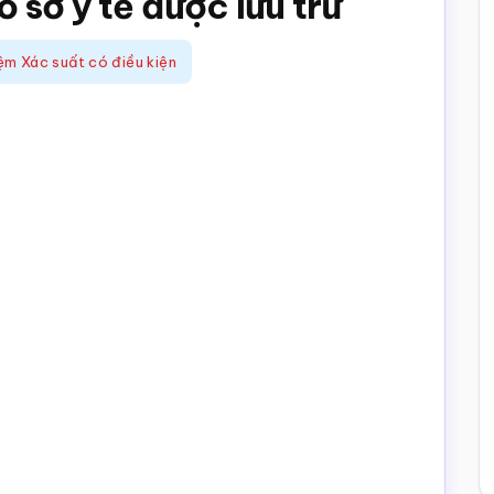
 sơ y tế được lưu trữ
ệm Xác suất có điều kiện