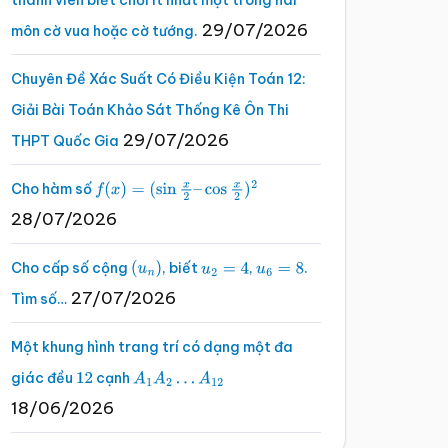
thành viên biết chơi ít nhất một trong hai
29/07/2026
môn cờ vua hoặc cờ tướng.
Chuyên Đề Xác Suất Có Điều Kiện Toán 12:
Giải Bài Toán Khảo Sát Thống Kê Ôn Thi
29/07/2026
THPT Quốc Gia
Cho hàm số
f
(
x
)
=
(
sin
x
2
–
cos
x
2
)
2
28/07/2026
Cho cấp số cộng
, biết
,
.
(
u
n
)
u
2
=
4
u
6
=
8
27/07/2026
Tìm số…
Một khung hình trang trí có dạng một đa
giác đều
cạnh
12
A
1
A
2
…
A
12
18/06/2026