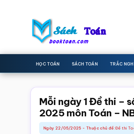
Skip
Bỏ
to
qua
main
primary
content
sidebar
Sách
Học
toán,
Toán
HỌC TOÁN
SÁCH TOÁN
TRẮC NGH
Đề
-
thi
toán,
Học
Sách
Mỗi ngày 1 Đề thi – 
toán
giáo
2025 môn Toán – N
khoa
Toán,
Ngày
22/05/2025
-
Thuộc chủ đề:
Đề thi T