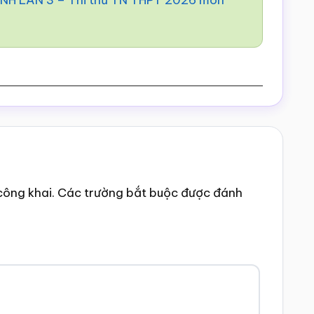
H LẦN 3 – Thi thử TN THPT 2026 môn
công khai.
Các trường bắt buộc được đánh