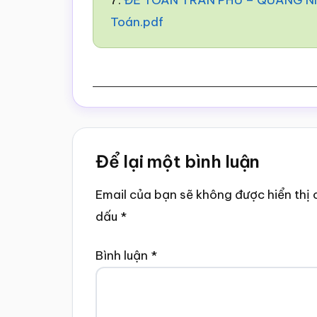
7.
ĐỀ TOÁN TRẦN PHÚ – QUẢNG NIN
Toán.pdf
Reader
Để lại một bình luận
Interactions
Email của bạn sẽ không được hiển thị 
dấu
*
Bình luận
*