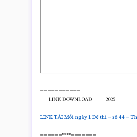
===========
== LINK DOWNLOAD === 2025
LINK TẢI Mỗi ngày 1 Đề thi – số 44 – 
======****=======