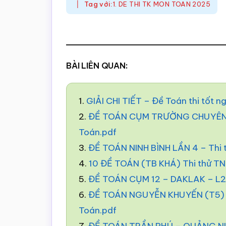
Tag với:
1. DE THI TK MON TOAN 2025
BÀI LIÊN QUAN:
1.
GIẢI CHI TIẾT – Đề Toán thi tốt 
2.
ĐỀ TOÁN CỤM TRƯỜNG CHUYÊN –
Toán.pdf
3.
ĐỀ TOÁN NINH BÌNH LẦN 4 – Thi
4.
10 ĐỀ TOÁN (TB KHÁ) Thi thử T
5.
ĐỀ TOÁN CỤM 12 – DAKLAK – L2 
6.
ĐỀ TOÁN NGUYỄN KHUYẾN (T5) –
Toán.pdf