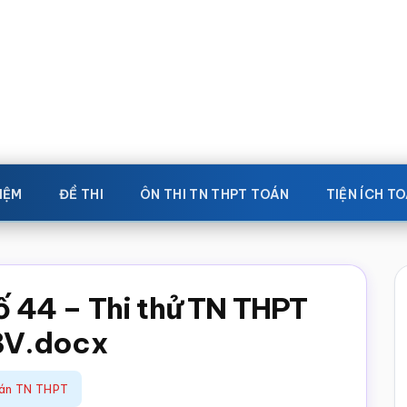
IỆM
ĐỀ THI
ÔN THI TN THPT TOÁN
TIỆN ÍCH T
số 44 – Thi thử TN THPT
BV.docx
oán TN THPT