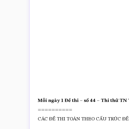
trắc
nghiệm
Toán
online
Mỗi ngày 1 Đề thi – số 44 – Thi thử 
==========
CÁC ĐỀ THI TOÁN THEO CẤU TRÚC ĐỀ 