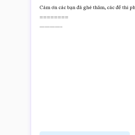
Cám ơn các bạn đã ghé thăm, các đề thi phụ
========
————–