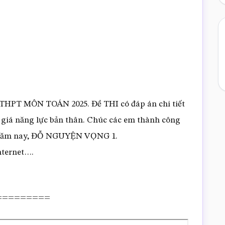
 THPT MÔN TOÁN 2025. Đề THI có đáp án chi tiết
 giá năng lực bản thân. Chúc các em thành công
PT năm nay, ĐỖ NGUYỆN VỌNG 1.
ternet….
F =========