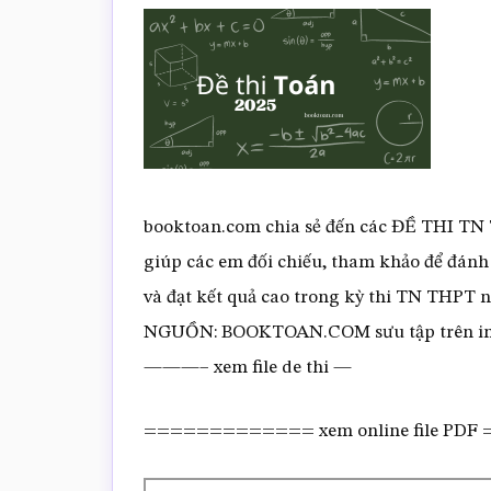
booktoan.com chia sẻ đến các ĐỀ THI TN
giúp các em đối chiếu, tham khảo để đánh
và đạt kết quả cao trong kỳ thi TN TH
NGUỒN: BOOKTOAN.COM sưu tập trên in
———– xem file de thi —
============= xem online file PD