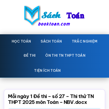
Skip
Bỏ
to
qua
main
primary
content
sidebar
Sách
Học
toán,
HỌC TOÁN
SÁCH TOÁN
TRẮC NGHIỆM
Toán
Đề
-
thi
ĐỀ THI
ÔN THI TN THPT TOÁN
toán,
Học
Sách
TIỆN ÍCH TOÁN
toán
giáo
khoa
Toán,
Mỗi ngày 1 Đề thi – số 27 – Thi thử TN
trắc
THPT 2025 môn Toán – NBV.docx
nghiệm