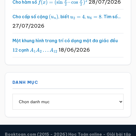
28/07/2026
Cho hàm số
f
(
x
)
=
(
sin
x
2
–
cos
x
2
)
2
Cho cấp số cộng
, biết
,
. Tìm số…
(
u
n
)
u
2
=
4
u
6
=
8
27/07/2026
Một khung hình trang trí có dạng một đa giác đều
18/06/2026
cạnh
12
A
1
A
2
…
A
12
DANH MỤC
Danh
mục
Booktoan.com (2015 - 2026) Học Toán online - Giải bài tập