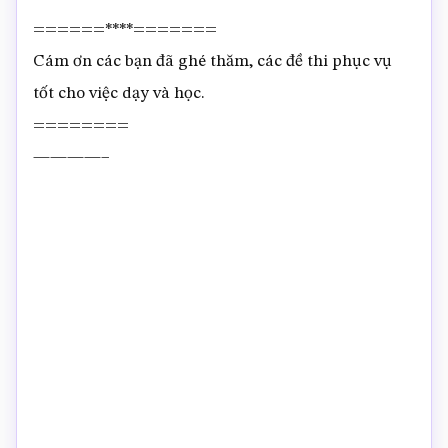
======****=======
Cám ơn các bạn đã ghé thăm, các đề thi phục vụ
tốt cho việc dạy và học.
========
————–