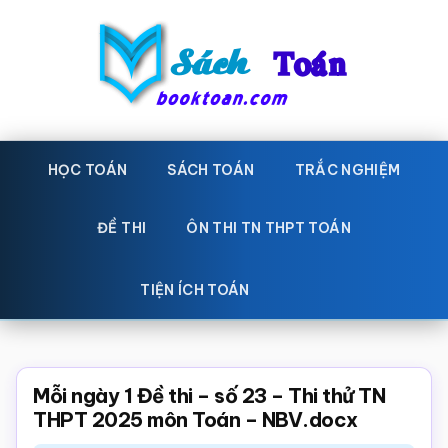
Skip
Bỏ
to
qua
main
primary
content
sidebar
Sách
Học
toán,
HỌC TOÁN
SÁCH TOÁN
TRẮC NGHIỆM
Toán
Đề
-
thi
ĐỀ THI
ÔN THI TN THPT TOÁN
toán,
Học
Sách
TIỆN ÍCH TOÁN
toán
giáo
khoa
Toán,
Mỗi ngày 1 Đề thi – số 23 – Thi thử TN
trắc
THPT 2025 môn Toán – NBV.docx
nghiệm