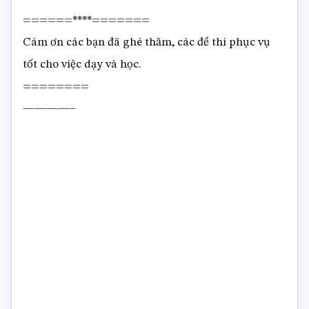
======****=======
Cám ơn các bạn đã ghé thăm, các đề thi phục vụ
tốt cho việc dạy và học.
========
————–