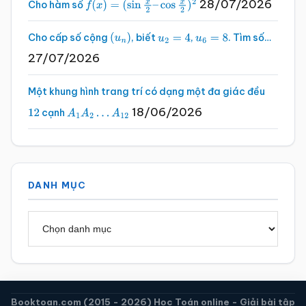
28/07/2026
Cho hàm số
f
(
x
)
=
(
sin
x
2
–
cos
x
2
)
2
Cho cấp số cộng
, biết
,
. Tìm số…
(
u
n
)
u
2
=
4
u
6
=
8
27/07/2026
Một khung hình trang trí có dạng một đa giác đều
18/06/2026
cạnh
12
A
1
A
2
…
A
12
DANH MỤC
Danh
mục
Booktoan.com (2015 - 2026) Học Toán online - Giải bài tập