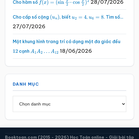
28/07/2026
Cho hàm số
f
(
x
)
=
(
sin
x
2
–
cos
x
2
)
2
Cho cấp số cộng
, biết
,
. Tìm số…
(
u
n
)
u
2
=
4
u
6
=
8
27/07/2026
Một khung hình trang trí có dạng một đa giác đều
18/06/2026
cạnh
12
A
1
A
2
…
A
12
DANH MỤC
Danh
mục
Booktoan.com (2015 - 2026) Học Toán online - Giải bài tập