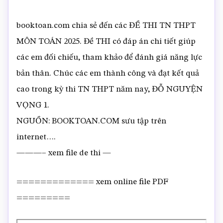
booktoan.com chia sẻ đến các ĐỀ THI TN THPT
MÔN TOÁN 2025. Đề THI có đáp án chi tiết giúp
các em đối chiếu, tham khảo để đánh giá năng lực
bản thân. Chúc các em thành công và đạt kết quả
cao trong kỳ thi TN THPT năm nay, ĐỖ NGUYỆN
VỌNG 1.
NGUỒN: BOOKTOAN.COM sưu tập trên
internet….
———– xem file de thi —
============= xem online file PDF
=========