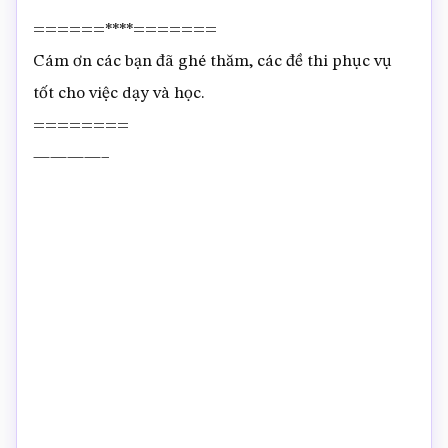
======****=======
Cám ơn các bạn đã ghé thăm, các đề thi phục vụ
tốt cho việc dạy và học.
========
————–