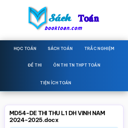
Skip
Bỏ
to
qua
main
primary
content
sidebar
Sách
Học
toán,
HỌC TOÁN
SÁCH TOÁN
TRẮC NGHIỆM
Toán
Đề
-
thi
ĐỀ THI
ÔN THI TN THPT TOÁN
toán,
Học
Sách
TIỆN ÍCH TOÁN
toán
giáo
khoa
Toán,
MD54-DE THI THU L1 DH VINH NAM
trắc
2024-2025.docx
nghiệm