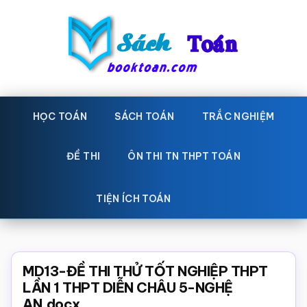
Skip
Bỏ
to
qua
main
primary
content
sidebar
Sách
Học
toán,
HỌC TOÁN
SÁCH TOÁN
TRẮC NGHIỆM
Toán
Đề
-
thi
ĐỀ THI
ÔN THI TN THPT TOÁN
toán,
Học
Sách
TIỆN ÍCH TOÁN
toán
giáo
khoa
Toán,
MD13-ĐỀ THI THỬ TỐT NGHIỆP THPT
trắc
LẦN 1 THPT DIỄN CHÂU 5-NGHỆ
AN.docx
nghiệm