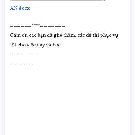
AN.docx
======****=======
Cám ơn các bạn đã ghé thăm, các đề thi phục vụ
tốt cho việc dạy và học.
========
————–