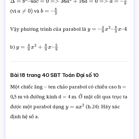
Δ
=
b
2
–
4
a
c
=
0
=>
36
a
2
+
16
a
=
0
=>
a
=
–
4
9
(vì
và
a
≠
0
)
b
=
–
8
3
Vậy phương trình của parabol là
y
=
–
4
9
x
2
–
8
3
x
–
4
b)
y
=
4
9
x
2
+
8
9
x
–
5
9
Bài 18 trang 40 SBT Toán Đại số 10
Một chiếc ăng – ten chảo parabol có chiều cao h =
0,5 m và đường kính d = 4 m. Ở mặt cắt qua trục ta
được một parabol dạng
(h.24). Hãy xác
y
=
a
x
2
định hệ số a.