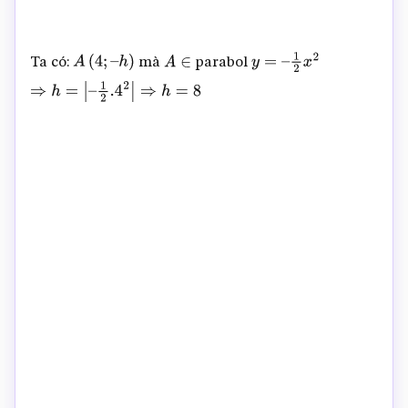
Ta có:
mà
parabol
A
(
4
;
–
h
)
A
∈
y
=
–
1
2
x
2
⇒
h
=
|
–
1
2
.4
2
|
⇒
h
=
8