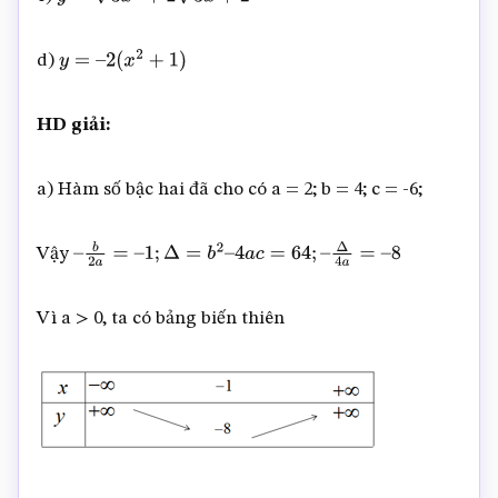
y
=
3
x
2
+
2
3
x
+
2
d)
y
=
–
2
(
x
2
+
1
)
HD giải:
a) Hàm số bậc hai đã cho có a = 2; b = 4; c = -6;
Vậy
–
b
2
a
=
–
1
;
Δ
=
b
2
–
4
a
c
=
64
;
–
Δ
4
a
=
–
8
Vì a > 0, ta có bảng biến thiên