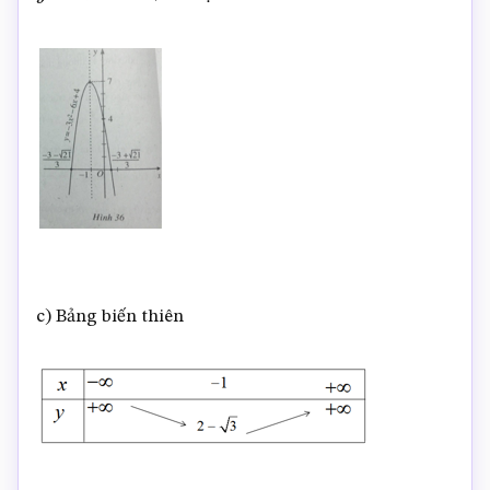
y
=
–
3
x
2
–
6
x
+
4
c) Bảng biến thiên