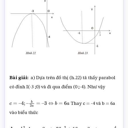
Bài giải:
a) Dựa trên đồ thị (h.22) tâ thấy parabol
có đỉnh I(-3 ;0) và đi qua điểm (0 ;-4). Như vậy
Thay c = -4 và b = 6a
c
=
–
4
;
–
b
2
a
=
–
3
⇔
b
=
6
a
vào biểu thức