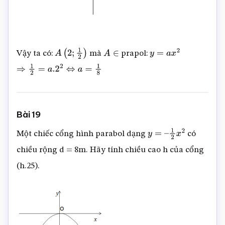
Vậy ta có:
mà
prapol:
A
(
2
;
1
2
)
A
∈
y
=
a
x
2
⇒
1
2
=
a
.2
2
⇔
a
=
1
8
Bài 19
Một chiếc cổng hình parabol dạng
có
y
=
–
1
2
x
2
chiều rộng d = 8m. Hãy tính chiều cao h của cổng
(h.25).