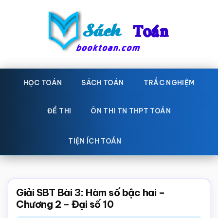
Skip
Bỏ
to
qua
main
primary
content
sidebar
Sách
Học
toán,
HỌC TOÁN
SÁCH TOÁN
TRẮC NGHIỆM
Toán
Đề
-
thi
ĐỀ THI
ÔN THI TN THPT TOÁN
toán,
Học
Sách
TIỆN ÍCH TOÁN
toán
giáo
khoa
Toán,
Giải SBT Bài 3: Hàm số bậc hai –
trắc
Chương 2 – Đại số 10
nghiệm