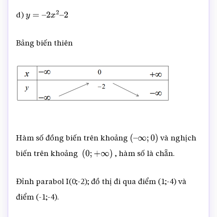
d)
y
=
–
2
x
2
–
2
Bảng biến thiên
Hàm số đồng biến trên khoảng
và nghịch
(
–
∞
;
0
)
biến trên khoảng
, hàm số là chẵn.
(
0
;
+
∞
)
Đỉnh parabol I(0;-2); đồ thị đi qua điểm (1;-4) và
điểm (-1;-4).