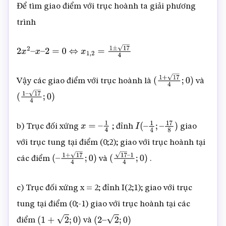
Để tìm giao điểm với trục hoành ta giải phương
trình
2
x
2
–
x
–
2
=
0
⇔
x
1
,
2
=
1
±
17
4
Vậy các giao điểm với trục hoành là
và
(
1
+
17
4
;
0
)
(
1
–
17
4
;
0
)
b) Trục đối xứng
; đỉnh
giao
x
=
–
1
4
I
(
–
1
4
;
–
17
8
)
với trục tung tại điểm (0;2); giao với trục hoành tại
các điểm
và
.
(
–
1
+
17
4
;
0
)
(
17
–
1
4
;
0
)
c) Trục đối xứng x = 2; đỉnh I(2;1); giao với trục
tung tại điểm (0;-1) giao với trục hoành tại các
điểm
và
(
1
+
2
;
0
)
(
2
–
2
;
0
)