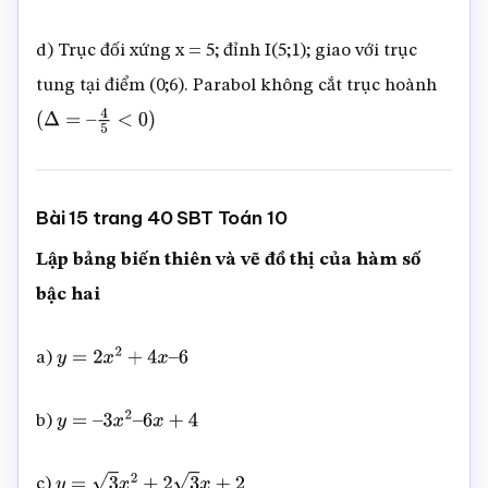
d) Trục đối xứng x = 5; đỉnh I(5;1); giao với trục
tung tại điểm (0;6). Parabol không cắt trục hoành
(
Δ
=
–
4
5
<
0
)
Bài 15 trang 40 SBT Toán 10
Lập bảng biến thiên và vẽ đồ thị của hàm số
bậc hai
a)
y
=
2
x
2
+
4
x
–
6
b)
y
=
–
3
x
2
–
6
x
+
4
c)