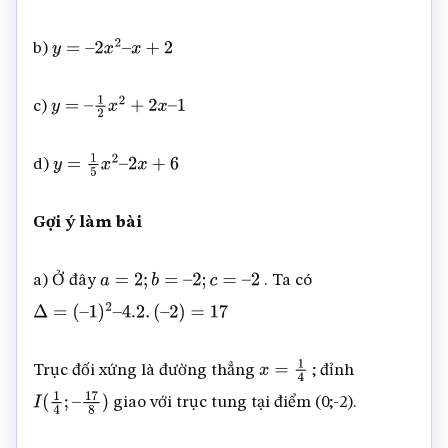
b)
y
=
–
2
x
2
–
x
+
2
c)
y
=
–
1
2
x
2
+
2
x
–
1
d)
y
=
1
5
x
2
–
2
x
+
6
Gợi ý làm bài
a) Ở đây
. Ta có
a
=
2
;
b
=
–
2
;
c
=
–
2
Δ
=
(
–
1
)
2
–
4.2
.
(
–
2
)
=
17
Trục đối xứng là đường thẳng
; đỉnh
x
=
1
4
giao với trục tung tại điểm (0;-2).
I
(
1
4
;
–
17
8
)