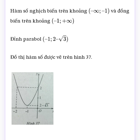
Hàm số nghịch biến trên khoảng
và đồng
(
–
∞
;
–
1
)
biến trên khoảng
(
–
1
;
+
∞
)
Đỉnh parabol
(
–
1
;
2
–
3
)
Đồ thị hàm số được vẽ trên hình 37.