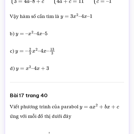
8
+
c
⇔
{
a
+
c
=
2
4
a
+
c
=
11
⇔
{
a
=
3
c
=
–
1
Vậy hàm số cần tìm là
y
=
3
x
2
–
4
x
–
1
b)
y
=
–
x
2
–
4
x
–
5
c)
y
=
–
2
3
x
2
–
4
x
–
13
3
d)
y
=
x
2
–
4
x
+
3
Bài 17 trang 40
Viết phương trình của parabol
y
=
a
x
2
+
b
x
+
c
ứng với mỗi đồ thị dưới đây