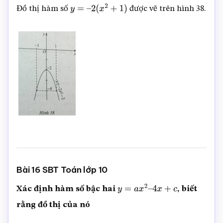
Đồ thị hàm số
được vẽ trên hình 38.
y
=
–
2
(
x
2
+
1
)
Bài 16 SBT Toán lớp 10
Xác định hàm số bậc hai
, biết
y
=
a
x
2
–
4
x
+
c
rằng đồ thị của nó