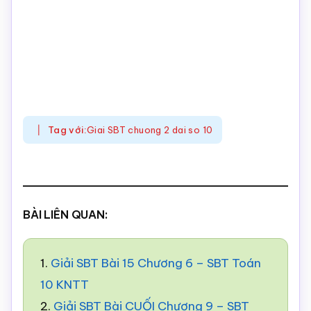
Tag với:
Giai SBT chuong 2 dai so 10
BÀI LIÊN QUAN:
1.
Giải SBT Bài 15 Chương 6 – SBT Toán
10 KNTT
2.
Giải SBT Bài CUỐI Chương 9 – SBT