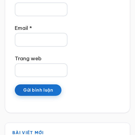
Email
*
Trang web
Sidebar
BÀI VIẾT MỚI