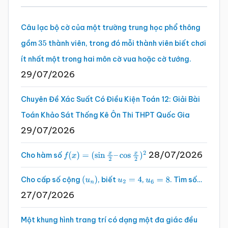
chính
Câu lạc bộ cờ của một trường trung học phổ thông
gồm
thành viên, trong đó mỗi thành viên biết chơi
35
ít nhất một trong hai môn cờ vua hoặc cờ tướng.
29/07/2026
Chuyên Đề Xác Suất Có Điều Kiện Toán 12: Giải Bài
Toán Khảo Sát Thống Kê Ôn Thi THPT Quốc Gia
29/07/2026
28/07/2026
Cho hàm số
f
(
x
)
=
(
sin
x
2
–
cos
x
2
)
2
Cho cấp số cộng
, biết
,
. Tìm số…
(
u
n
)
u
2
=
4
u
6
=
8
27/07/2026
Một khung hình trang trí có dạng một đa giác đều