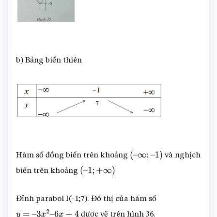
b) Bảng biến thiên
Hàm số đồng biến trên khoảng
và nghịch
(
–
∞
;
–
1
)
biến trên khoảng
(
–
1
;
+
∞
)
Đỉnh parabol I(-1;7). Đồ thị của hàm số
được vẽ trên hình 36.