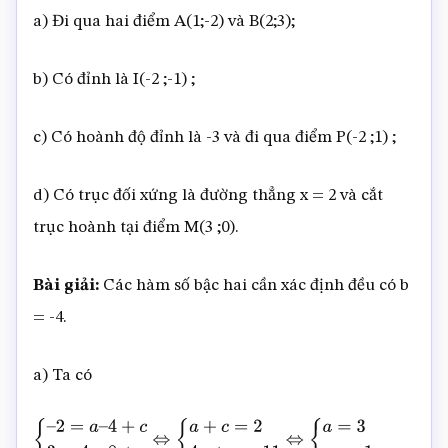
a) Đi qua hai điểm A(1;-2) và B(2;3);
b) Có đỉnh là I(-2 ;-1) ;
c) Có hoành độ đỉnh là -3 và đi qua điểm P(-2 ;1) ;
d) Có trục đối xứng là đường thẳng x = 2 và cắt
trục hoành tại điểm M(3 ;0).
Bài giải:
Các hàm số bậc hai cần xác định đều có b
= -4.
a) Ta có
{
–
2
=
a
–
4
+
c
3
=
4
a
–