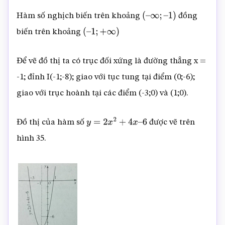
Hàm số nghịch biến trên khoảng
đồng
(
–
∞
;
–
1
)
biến trên khoảng
(
–
1
;
+
∞
)
Để vẽ đồ thị ta có trục đối xứng là đường thẳng x =
-1; đỉnh I(-1;-8); giao với tục tung tại điểm (0;-6);
giao với trục hoành tại các điểm (-3;0) và (1;0).
Đồ thị của hàm số
được vẽ trên
y
=
2
x
2
+
4
x
–
6
hình 35.