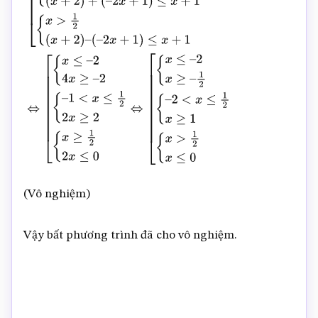
[
{
x
≤
–
2
–
(
x
+
2
)
+
(
–
2
x
+
1
)
≤
x
+
1
{
–
1
<
x
≤
1
2
(
x
+
2
)
+
(
–
2
x
+
1
)
≤
x
+
1
{
x
>
1
2
(
x
+
2
)
–
(
–
2
x
+
1
)
≤
x
+
1
⇔
[
{
x
≤
–
2
4
x
≥
–
2
{
–
1
<
x
≤
1
2
2
x
≥
2
{
x
≥
1
2
2
x
≤
0
⇔
[
{
x
≤
–
2
x
≥
–
1
2
{
–
2
<
x
≤
1
2
x
≥
1
{
x
>
1
2
x
≤
0
(Vô nghiệm)
Vậy bất phương trình đã cho vô nghiệm.