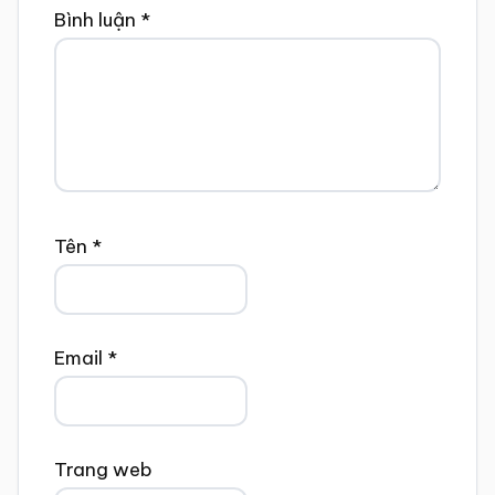
Bình luận
*
Tên
*
Email
*
Trang web