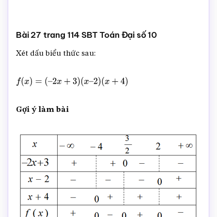
Bài 27 trang 114 SBT Toán Đại số 10
Xét dấu biểu thức sau:
f
(
x
)
=
(
–
2
x
+
3
)
(
x
–
2
)
(
x
+
4
)
Gợi ý làm bài