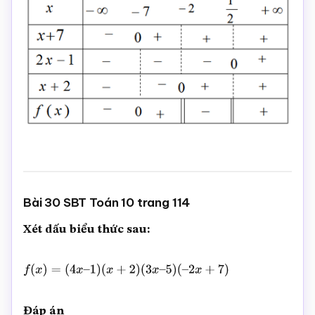
Bài 30 SBT Toán 10 trang 114
Xét dấu biểu thức sau:
f
(
x
)
=
(
4
x
–
1
)
(
x
+
2
)
(
3
x
–
5
)
(
–
2
x
+
7
)
Đáp án