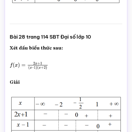
Bài 28 trang 114 SBT Đại số lớp 10
Xét dấu biểu thức sau:
f
(
x
)
=
2
x
+
1
(
x
–
1
)
(
x
+
2
)
Giải