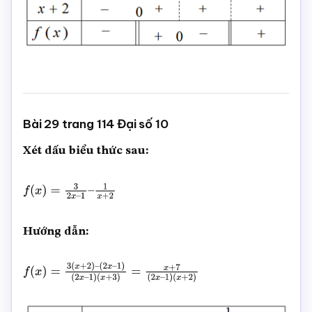
Bài 29 trang 114 Đại số 10
Xét dấu biểu thức sau:
f
(
x
)
=
3
2
x
–
1
–
1
x
+
2
Hướng dẫn:
f
(
x
)
=
3
(
x
+
2
)
–
(
2
x
–
1
)
(
2
x
–
1
)
(
x
+
3
)
=
x
+
7
(
2
x
–
1
)
(
x
+
2
)