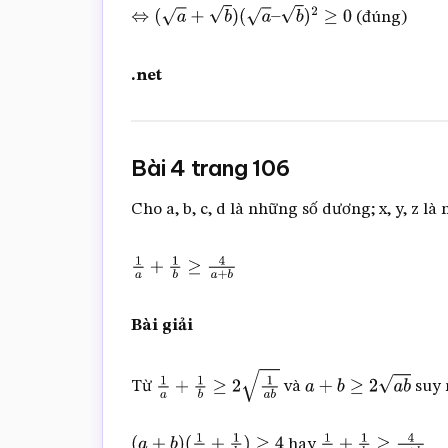
(đúng)
⇔
(
a
+
b
)
(
a
–
b
)
2
≥
0
.net
Bài 4 trang 106
Cho a, b, c, d là những số dương; x, y, z 
1
a
+
1
b
≥
4
a
+
b
Bài giải
Từ
và
suy 
1
a
+
1
b
≥
2
1
a
b
a
+
b
≥
2
a
b
hay