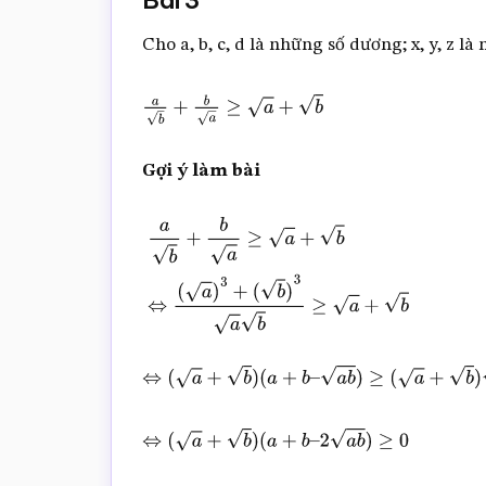
Bài 3
Cho a, b, c, d là những số dương; x, y, z 
a
b
+
b
a
≥
a
+
b
Gợi ý làm bài
a
b
+
b
a
≥
a
+
b
⇔
(
a
)
3
+
(
b
)
3
a
b
≥
a
+
b
⇔
(
a
+
b
)
(
a
+
b
–
a
b
)
≥
(
a
+
b
)
a
b
⇔
(
a
+
b
)
(
a
+
b
–
2
a
b
)
≥
0