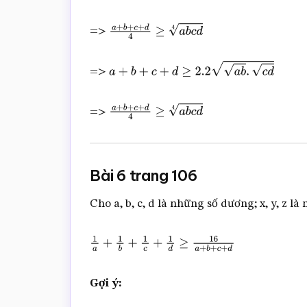
=>
a
+
b
+
c
+
d
4
≥
a
b
c
d
4
=>
a
+
b
+
c
+
d
≥
2.2
a
b
.
c
d
=>
a
+
b
+
c
+
d
4
≥
a
b
c
d
4
Bài 6 trang 106
Cho a, b, c, d là những số dương; x, y, z 
1
a
+
1
b
+
1
c
+
1
d
≥
16
a
+
b
+
c
+
d
Gợi ý: