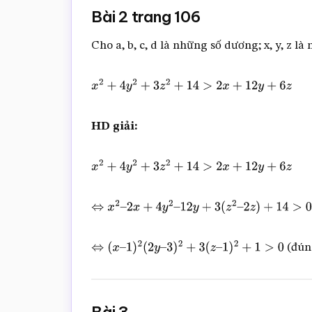
Bài 2 trang 106
Cho a, b, c, d là những số dương; x, y, z 
x
2
+
4
y
2
+
3
z
2
+
14
>
2
x
+
12
y
+
6
z
HD giải:
x
2
+
4
y
2
+
3
z
2
+
14
>
2
x
+
12
y
+
6
z
⇔
x
2
–
2
x
+
4
y
2
–
12
y
+
3
(
z
2
–
2
z
)
+
14
>
0
(đún
⇔
(
x
–
1
)
2
(
2
y
–
3
)
2
+
3
(
z
–
1
)
2
+
1
>
0