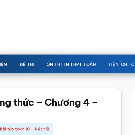
IỆM
ĐỀ THI
ÔN THI TN THPT TOÁN
TIỆN ÍCH T
ẳng thức – Chương 4 –
 bài tập toán 10 - Kết nối