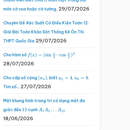
thành viên biết chơi ít nhất một trong hai
29/07/2026
môn cờ vua hoặc cờ tướng.
Chuyên Đề Xác Suất Có Điều Kiện Toán 12:
Giải Bài Toán Khảo Sát Thống Kê Ôn Thi
29/07/2026
THPT Quốc Gia
Cho hàm số
f
(
x
)
=
(
sin
x
2
–
cos
x
2
)
2
28/07/2026
Cho cấp số cộng
, biết
,
.
(
u
n
)
u
2
=
4
u
6
=
8
27/07/2026
Tìm số…
Một khung hình trang trí có dạng một đa
giác đều
cạnh
12
A
1
A
2
…
A
12
18/06/2026