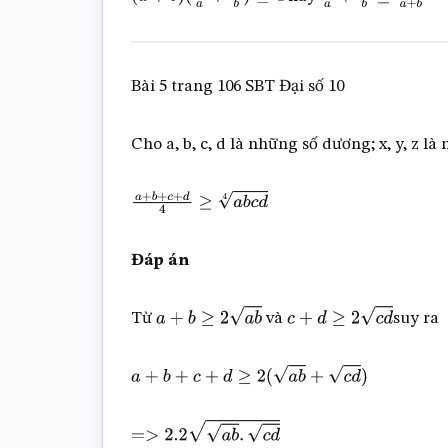
(
a
+
b
)
(
1
a
+
1
b
)
≥
4
1
a
+
1
b
≥
4
a
+
b
Bài 5 trang 106 SBT Đại số 10
Cho a, b, c, d là những số dương; x, y, z 
a
+
b
+
c
+
d
4
≥
a
b
c
d
4
Đáp án
Từ
và
suy ra
a
+
b
≥
2
a
b
c
+
d
≥
2
c
d
a
+
b
+
c
+
d
≥
2
(
a
b
+
c
d
)
=>
2.2
a
b
.
c
d