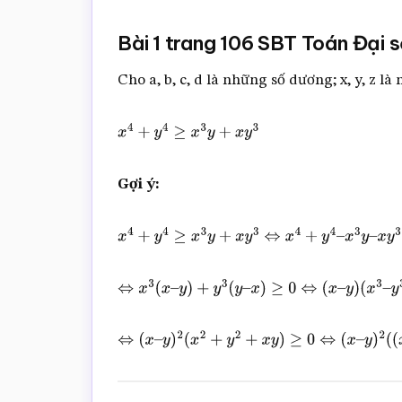
Bài 1 trang 106 SBT Toán Đại s
Cho a, b, c, d là những số dương; x, y, z 
x
4
+
y
4
≥
x
3
y
+
x
y
3
Gợi ý:
x
4
+
y
4
≥
x
3
y
+
x
y
3
⇔
x
4
+
y
4
–
x
3
y
–
x
y
3
≥
0
⇔
x
3
(
x
–
y
)
+
y
3
(
y
–
x
)
≥
0
⇔
(
x
–
y
)
(
x
3
–
y
3
)
≥
0
⇔
(
x
–
y
)
2
(
x
2
+
y
2
+
x
y
)
≥
0
⇔
(
x
–
y
)
2
(
(
x
+
y
2
)
2
+
3