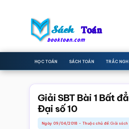
Skip
Bỏ
to
qua
main
primary
content
sidebar
Sách
Học
toán,
Toán
HỌC TOÁN
SÁCH TOÁN
TRẮC NGH
Đề
-
thi
toán,
Học
Sách
Giải SBT Bài 1 Bất đ
toán
giáo
Đại số 10
khoa
Toán,
Ngày
09/04/2018
-
Thuộc chủ đề:
Giải sách