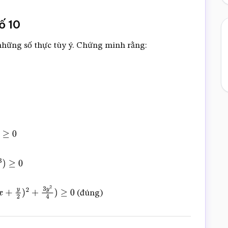
ố 10
là những số thực tùy ý. Chứng minh rằng:
(đúng)
y
2
4
)
≥
0