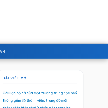
OÁN
Sidebar
BÀI VIẾT MỚI
chính
Câu lạc bộ cờ của một trường trung học phổ
thông gồm
thành viên, trong đó mỗi
35