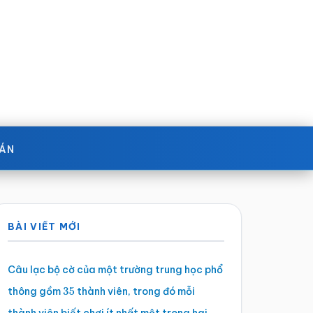
OÁN
Sidebar
BÀI VIẾT MỚI
chính
Câu lạc bộ cờ của một trường trung học phổ
thông gồm
thành viên, trong đó mỗi
35