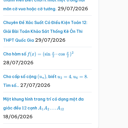
thành viên biết chơi ít nhất một trong hai
29/07/2026
môn cờ vua hoặc cờ tướng.
Chuyên Đề Xác Suất Có Điều Kiện Toán 12:
Giải Bài Toán Khảo Sát Thống Kê Ôn Thi
29/07/2026
THPT Quốc Gia
Cho hàm số
f
(
x
)
=
(
sin
x
2
–
cos
x
2
)
2
28/07/2026
Cho cấp số cộng
, biết
,
.
(
u
n
)
u
2
=
4
u
6
=
8
27/07/2026
Tìm số…
Một khung hình trang trí có dạng một đa
giác đều
cạnh
12
A
1
A
2
…
A
12
18/06/2026