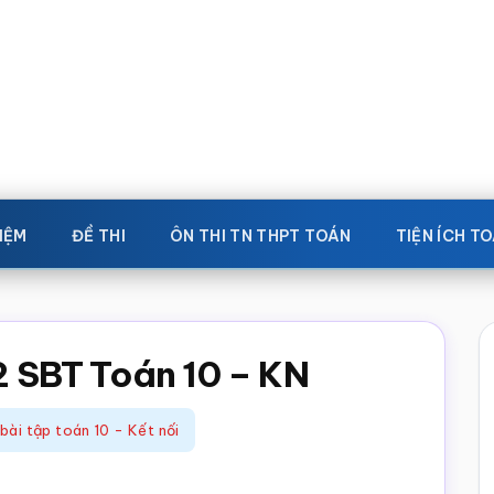
IỆM
ĐỀ THI
ÔN THI TN THPT TOÁN
TIỆN ÍCH T
12 SBT Toán 10 – KN
 bài tập toán 10 - Kết nối