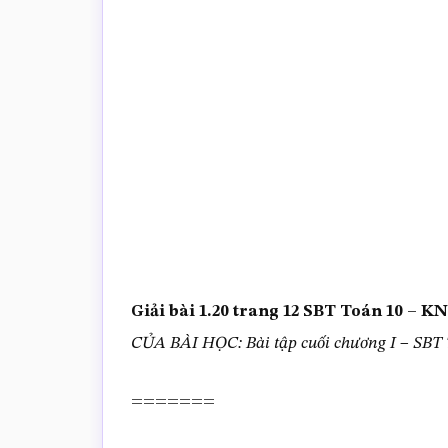
trắc
nghiệm
Toán
online
Giải bài 1.20 trang 12 SBT Toán 10 –
CỦA BÀI HỌC: Bài tập cuối chương I – SBT
=======