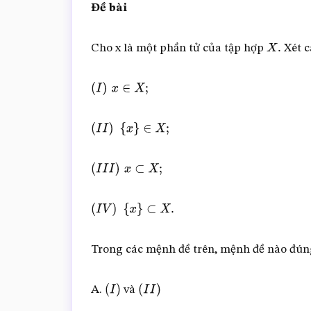
Đề bài
Cho x là một phần tử của tập hợp
Xét c
X
.
(
I
)
x
∈
X
;
(
I
I
)
{
x
}
∈
X
;
(
I
I
I
)
x
⊂
X
;
(
I
V
)
{
x
}
⊂
X
.
Trong các mệnh đề trên, mệnh đề nào đún
A.
và
(
I
)
(
I
I
)