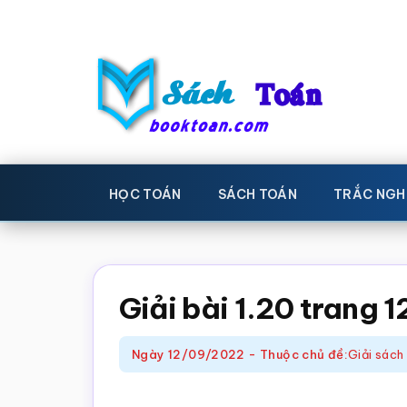
Skip
Bỏ
to
qua
main
primary
content
sidebar
Sách
Học
toán,
Toán
HỌC TOÁN
SÁCH TOÁN
TRẮC NGH
Đề
-
thi
toán,
Học
Sách
Giải bài 1.20 trang 
toán
giáo
khoa
Ngày
12/09/2022
-
Thuộc chủ đề:
Giải sách
Toán,