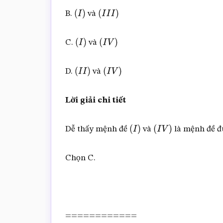
B.
và
(
I
)
(
I
I
I
)
C.
và
(
I
)
(
I
V
)
D.
và
(
I
I
)
(
I
V
)
Lời giải chi tiết
Dễ thấy mệnh đề
và
là mệnh đề đ
(
I
)
(
I
V
)
Chọn C.
============