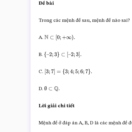
Đề bài
Trong các mệnh đề sau, mệnh đề nào sai?
A.
N
⊂
[
0
;
+
∞
)
.
B.
{
–
2
;
3
}
⊂
[
–
2
;
3
]
.
C.
[
3
;
7
]
=
{
3
;
4
;
5
;
6
;
7
}
.
D.
∅
⊂
Q
.
Lời giải chi tiết
Mệnh đề ở đáp án A, B, D là các mệnh đề 