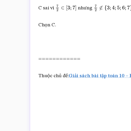
C sai vì
nhưng
7
2
∈
[
3
;
7
]
7
2
∉
{
3
;
4
;
5
;
6
;
7
}
Chọn C.
============
Thuộc chủ đề:
Giải sách bài tập toán 10 – 