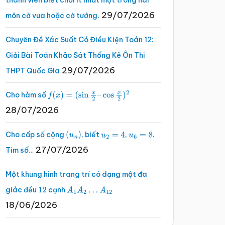
thành viên biết chơi ít nhất một trong hai
29/07/2026
môn cờ vua hoặc cờ tướng.
Chuyên Đề Xác Suất Có Điều Kiện Toán 12:
Giải Bài Toán Khảo Sát Thống Kê Ôn Thi
29/07/2026
THPT Quốc Gia
Cho hàm số
f
(
x
)
=
(
sin
x
2
–
cos
x
2
)
2
28/07/2026
Cho cấp số cộng
, biết
,
.
(
u
n
)
u
2
=
4
u
6
=
8
27/07/2026
Tìm số…
Một khung hình trang trí có dạng một đa
giác đều
cạnh
12
A
1
A
2
…
A
12
18/06/2026