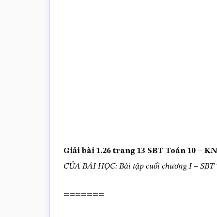
trắc
nghiệm
Toán
online
Giải bài 1.26 trang 13 SBT Toán 10 –
CỦA BÀI HỌC: Bài tập cuối chương I – SBT
=======