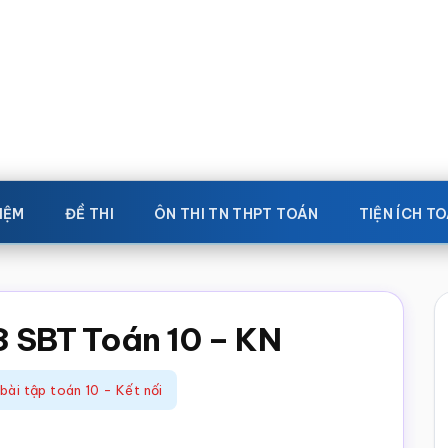
IỆM
ĐỀ THI
ÔN THI TN THPT TOÁN
TIỆN ÍCH T
13 SBT Toán 10 – KN
 bài tập toán 10 - Kết nối