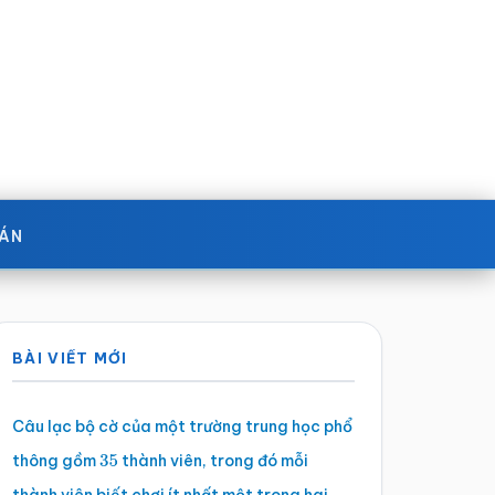
OÁN
Sidebar
BÀI VIẾT MỚI
chính
Câu lạc bộ cờ của một trường trung học phổ
thông gồm
thành viên, trong đó mỗi
35