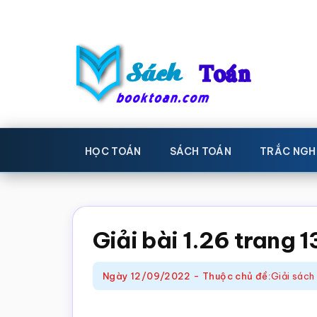
Skip
Bỏ
to
qua
main
primary
content
sidebar
Sách
Học
toán,
Toán
HỌC TOÁN
SÁCH TOÁN
TRẮC NGH
Đề
-
thi
toán,
Học
Sách
Giải bài 1.26 trang 
toán
giáo
khoa
Ngày
12/09/2022
-
Thuộc chủ đề:
Giải sách
Toán,