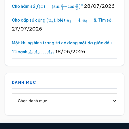
28/07/2026
Cho hàm số
f
(
x
)
=
(
sin
x
2
–
cos
x
2
)
2
Cho cấp số cộng
, biết
,
. Tìm số…
(
u
n
)
u
2
=
4
u
6
=
8
27/07/2026
Một khung hình trang trí có dạng một đa giác đều
18/06/2026
cạnh
12
A
1
A
2
…
A
12
DANH MỤC
Danh
mục