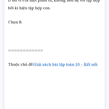
D sai vì 0 là một phần tử, không liên hệ với tập hợp
bởi kí hiệu tập hợp con.
Chọn B.
============
Thuộc chủ đề:
Giải sách bài tập toán 10 – Kết nối