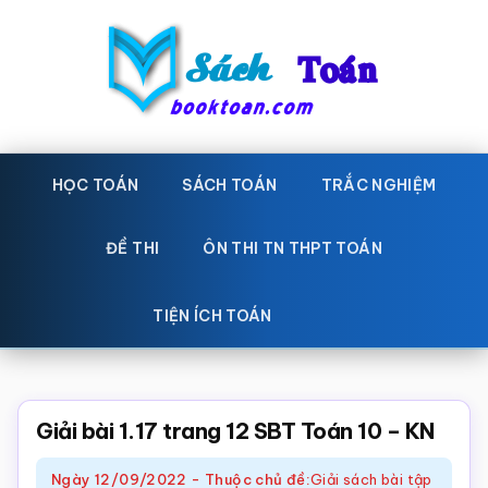
Skip
Bỏ
to
qua
main
primary
content
sidebar
Sách
Học
toán,
HỌC TOÁN
SÁCH TOÁN
TRẮC NGHIỆM
Toán
Đề
-
thi
ĐỀ THI
ÔN THI TN THPT TOÁN
toán,
Học
Sách
TIỆN ÍCH TOÁN
toán
giáo
khoa
Toán,
Giải bài 1.17 trang 12 SBT Toán 10 – KN
trắc
Ngày
12/09/2022
-
Thuộc chủ đề:
Giải sách bài tập
nghiệm