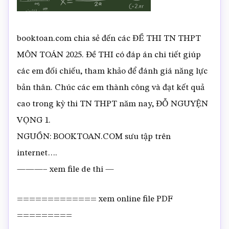
booktoan.com chia sẻ đến các ĐỀ THI TN THPT
MÔN TOÁN 2025. Đề THI có đáp án chi tiết giúp
các em đối chiếu, tham khảo để đánh giá năng lực
bản thân. Chúc các em thành công và đạt kết quả
cao trong kỳ thi TN THPT năm nay, ĐỖ NGUYỆN
VỌNG 1.
NGUỒN: BOOKTOAN.COM sưu tập trên
internet….
———– xem file de thi —
============= xem online file PDF
=========