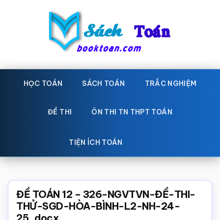
Skip
Bỏ
to
qua
main
primary
content
sidebar
Sách
Học
toán,
HỌC TOÁN
SÁCH TOÁN
TRẮC NGHIỆM
Toán
Đề
-
thi
ĐỀ THI
ÔN THI TN THPT TOÁN
toán,
Học
Sách
TIỆN ÍCH TOÁN
toán
giáo
khoa
Toán,
ĐỀ TOÁN 12 – 326-NGVTVN-ĐỀ-THI-
trắc
THỬ-SGD-HÒA-BÌNH-L2-NH-24-
25..docx
nghiệm