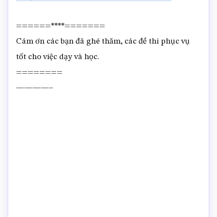
======****=======
Cám ơn các bạn đã ghé thăm, các đề thi phục vụ
tốt cho việc dạy và học.
========
————–