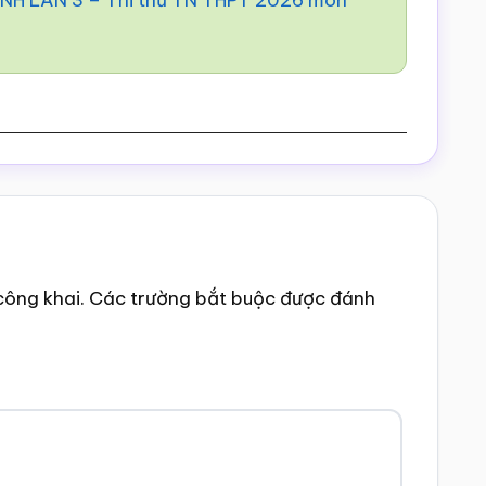
H LẦN 3 – Thi thử TN THPT 2026 môn
công khai.
Các trường bắt buộc được đánh