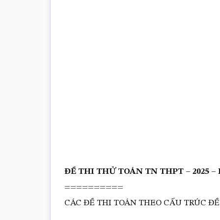
trắc
nghiệm
Toán
online
ĐỀ THI THỬ TOÁN TN THPT – 2025 –
==========
CÁC ĐỀ THI TOÁN THEO CẤU TRÚC ĐỀ 