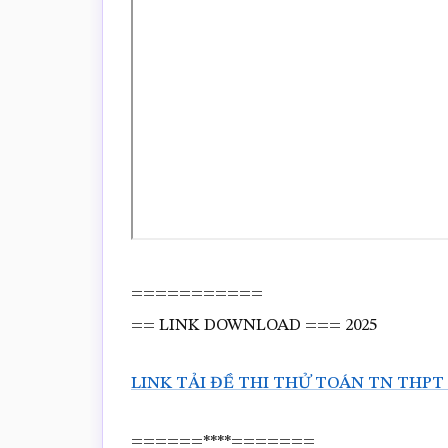
===========
== LINK DOWNLOAD === 2025
LINK TẢI ĐỀ THI THỬ TOÁN TN THPT 
======****=======