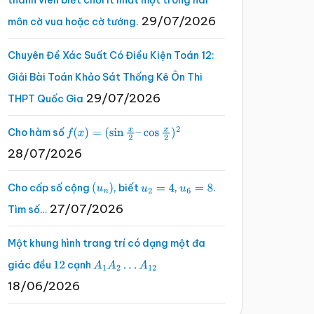
thành viên biết chơi ít nhất một trong hai
29/07/2026
môn cờ vua hoặc cờ tướng.
Chuyên Đề Xác Suất Có Điều Kiện Toán 12:
Giải Bài Toán Khảo Sát Thống Kê Ôn Thi
29/07/2026
THPT Quốc Gia
Cho hàm số
f
(
x
)
=
(
sin
x
2
–
cos
x
2
)
2
28/07/2026
Cho cấp số cộng
, biết
,
.
(
u
n
)
u
2
=
4
u
6
=
8
27/07/2026
Tìm số…
Một khung hình trang trí có dạng một đa
giác đều
cạnh
12
A
1
A
2
…
A
12
18/06/2026