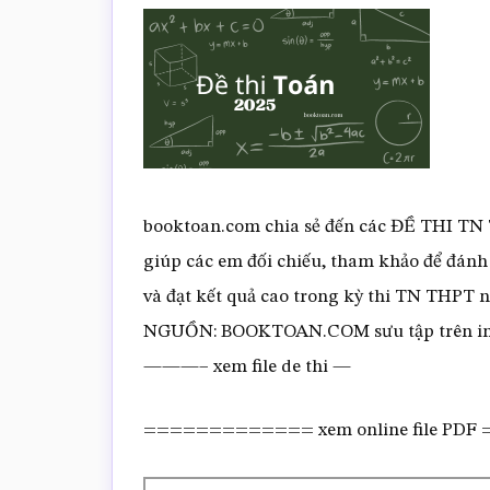
booktoan.com chia sẻ đến các ĐỀ THI TN
giúp các em đối chiếu, tham khảo để đánh
và đạt kết quả cao trong kỳ thi TN TH
NGUỒN: BOOKTOAN.COM sưu tập trên in
———– xem file de thi —
============= xem online file PD