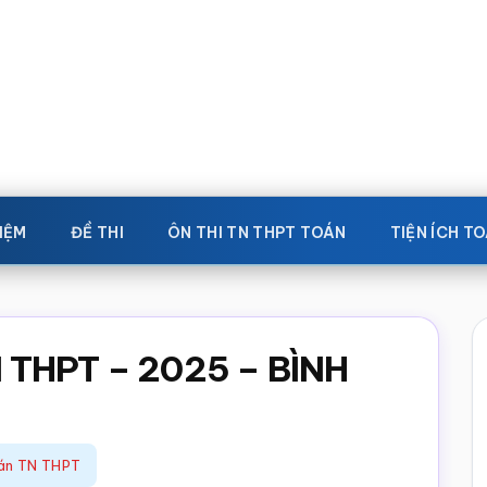
IỆM
ĐỀ THI
ÔN THI TN THPT TOÁN
TIỆN ÍCH T
 THPT – 2025 – BÌNH
oán TN THPT