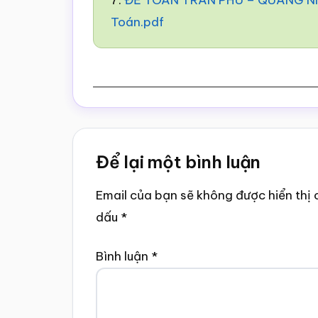
7.
ĐỀ TOÁN TRẦN PHÚ – QUẢNG NIN
Toán.pdf
Reader
Để lại một bình luận
Interactions
Email của bạn sẽ không được hiển thị 
dấu
*
Bình luận
*