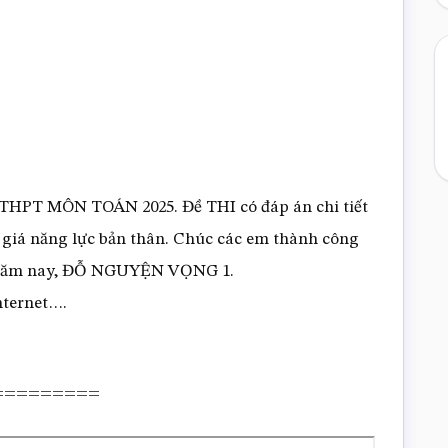
 THPT MÔN TOÁN 2025. Đề THI có đáp án chi tiết
 giá năng lực bản thân. Chúc các em thành công
PT năm nay, ĐỖ NGUYỆN VỌNG 1.
ternet….
F =========