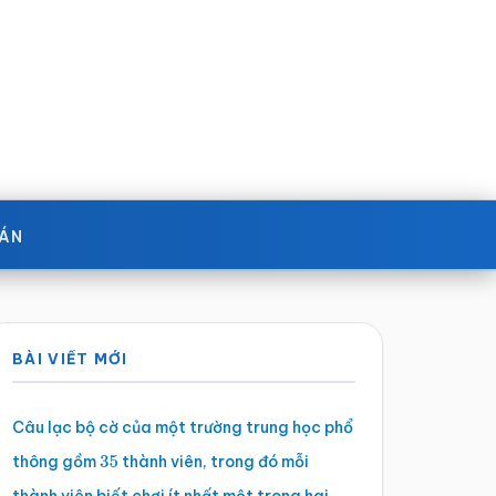
OÁN
Sidebar
BÀI VIẾT MỚI
chính
Câu lạc bộ cờ của một trường trung học phổ
thông gồm
thành viên, trong đó mỗi
35