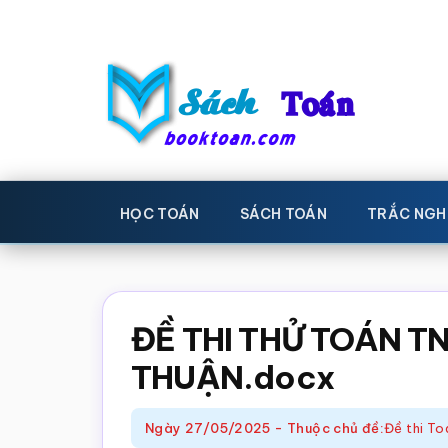
Skip
Bỏ
to
qua
main
primary
content
sidebar
Sách
Học
toán,
Toán
HỌC TOÁN
SÁCH TOÁN
TRẮC NGH
Đề
-
thi
toán,
Học
Sách
ĐỀ THI THỬ TOÁN TN
toán
giáo
THUẬN.docx
khoa
Toán,
Ngày
27/05/2025
-
Thuộc chủ đề:
Đề thi T