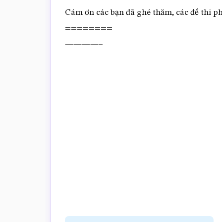
Cám ơn các bạn đã ghé thăm, các đề thi phụ
========
————–