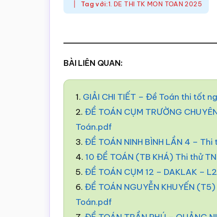
Tag với:
1. DE THI TK MON TOAN 2025
BÀI LIÊN QUAN:
1.
GIẢI CHI TIẾT – Đề Toán thi tốt 
2.
ĐỀ TOÁN CỤM TRƯỜNG CHUYÊN –
Toán.pdf
3.
ĐỀ TOÁN NINH BÌNH LẦN 4 – Thi
4.
10 ĐỀ TOÁN (TB KHÁ) Thi thử T
5.
ĐỀ TOÁN CỤM 12 – DAKLAK – L2 
6.
ĐỀ TOÁN NGUYỄN KHUYẾN (T5) –
Toán.pdf