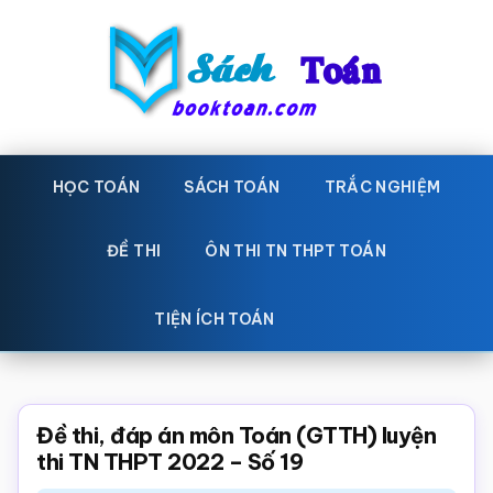
Skip
Bỏ
to
qua
main
primary
content
sidebar
Sách
Học
toán,
HỌC TOÁN
SÁCH TOÁN
TRẮC NGHIỆM
Toán
Đề
-
thi
ĐỀ THI
ÔN THI TN THPT TOÁN
toán,
Học
Sách
TIỆN ÍCH TOÁN
toán
giáo
khoa
Toán,
Đề thi, đáp án môn Toán (GTTH) luyện
trắc
thi TN THPT 2022 – Số 19
nghiệm