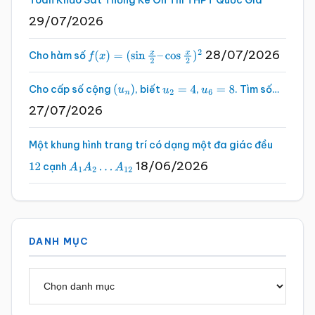
Toán Khảo Sát Thống Kê Ôn Thi THPT Quốc Gia
29/07/2026
28/07/2026
Cho hàm số
f
(
x
)
=
(
sin
x
2
–
cos
x
2
)
2
Cho cấp số cộng
, biết
,
. Tìm số…
(
u
n
)
u
2
=
4
u
6
=
8
27/07/2026
Một khung hình trang trí có dạng một đa giác đều
18/06/2026
cạnh
12
A
1
A
2
…
A
12
DANH MỤC
Danh
mục