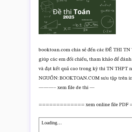
booktoan.com chia sẻ đến các ĐỀ THI TN
giúp các em đối chiếu, tham khảo để đánh
và đạt kết quả cao trong kỳ thi TN TH
NGUỒN: BOOKTOAN.COM sưu tập trên in
———– xem file de thi —
============= xem online file PD