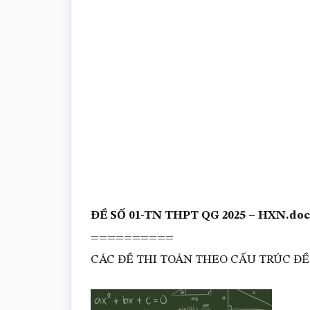
trắc
nghiệm
Toán
online
ĐỀ SỐ 01-TN THPT QG 2025 – HXN.doc
==========
CÁC ĐỀ THI TOÁN THEO CẤU TRÚC ĐỀ 