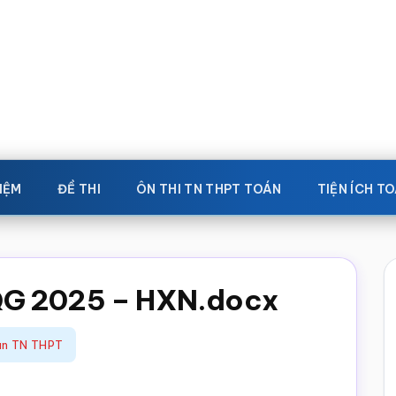
IỆM
ĐỀ THI
ÔN THI TN THPT TOÁN
TIỆN ÍCH T
QG 2025 – HXN.docx
án TN THPT