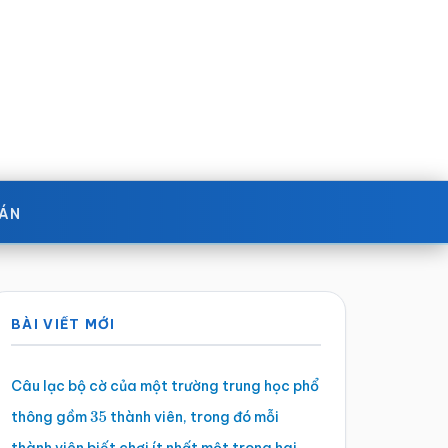
OÁN
Sidebar
BÀI VIẾT MỚI
chính
Câu lạc bộ cờ của một trường trung học phổ
thông gồm
thành viên, trong đó mỗi
35