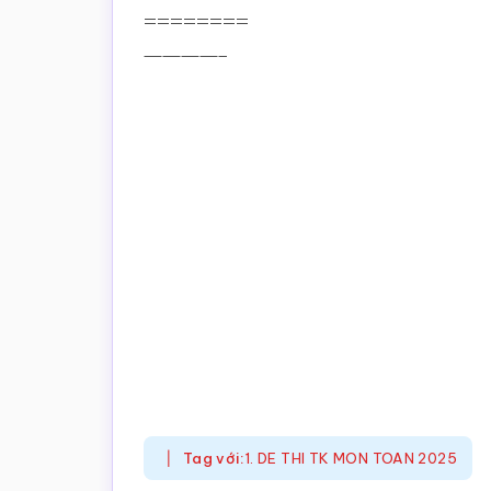
========
————–
Tag với:
1. DE THI TK MON TOAN 2025