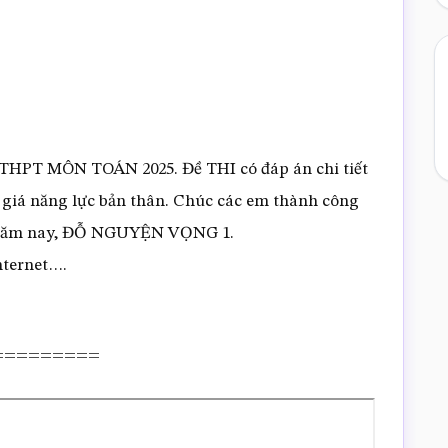
 THPT MÔN TOÁN 2025. Đề THI có đáp án chi tiết
 giá năng lực bản thân. Chúc các em thành công
PT năm nay, ĐỖ NGUYỆN VỌNG 1.
ternet….
F =========