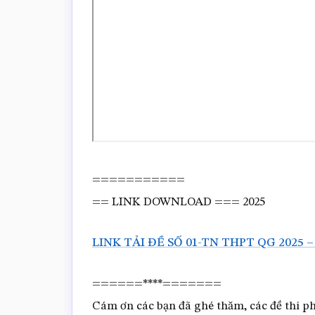
===========
== LINK DOWNLOAD === 2025
LINK TẢI ĐỀ SỐ 01-TN THPT QG 2025 –
======****=======
Cám ơn các bạn đã ghé thăm, các đề thi phụ