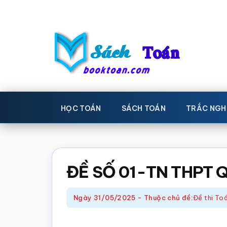
Skip
Bỏ
to
qua
main
primary
content
sidebar
Sách
Học
toán,
Toán
HỌC TOÁN
SÁCH TOÁN
TRẮC NGH
Đề
-
thi
toán,
Học
Sách
ĐỀ SỐ 01-TN THPT 
toán
giáo
khoa
Ngày
31/05/2025
-
Thuộc chủ đề:
Đề thi To
Toán,