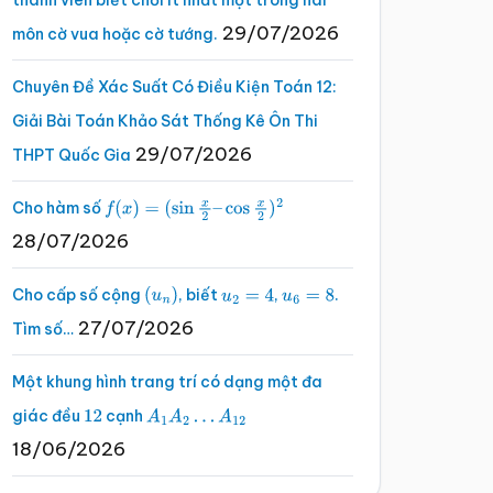
thành viên biết chơi ít nhất một trong hai
29/07/2026
môn cờ vua hoặc cờ tướng.
Chuyên Đề Xác Suất Có Điều Kiện Toán 12:
Giải Bài Toán Khảo Sát Thống Kê Ôn Thi
29/07/2026
THPT Quốc Gia
Cho hàm số
f
(
x
)
=
(
sin
x
2
–
cos
x
2
)
2
28/07/2026
Cho cấp số cộng
, biết
,
.
(
u
n
)
u
2
=
4
u
6
=
8
27/07/2026
Tìm số…
Một khung hình trang trí có dạng một đa
giác đều
cạnh
12
A
1
A
2
…
A
12
18/06/2026