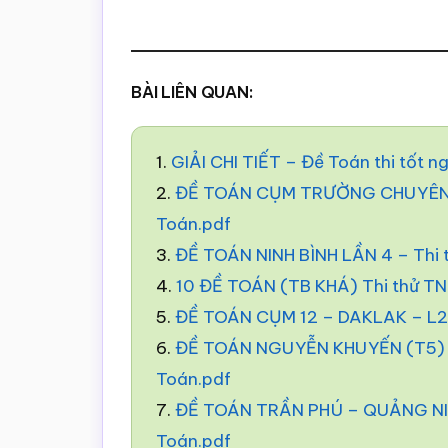
BÀI LIÊN QUAN:
1.
GIẢI CHI TIẾT – Đề Toán thi tốt 
2.
ĐỀ TOÁN CỤM TRƯỜNG CHUYÊN –
Toán.pdf
3.
ĐỀ TOÁN NINH BÌNH LẦN 4 – Thi
4.
10 ĐỀ TOÁN (TB KHÁ) Thi thử T
5.
ĐỀ TOÁN CỤM 12 – DAKLAK – L2 
6.
ĐỀ TOÁN NGUYỄN KHUYẾN (T5) –
Toán.pdf
7.
ĐỀ TOÁN TRẦN PHÚ – QUẢNG NIN
Toán.pdf