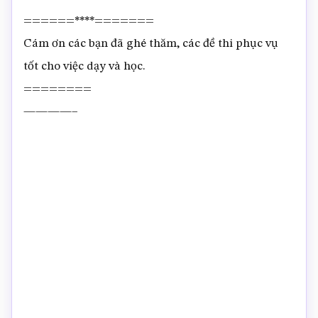
======****=======
Cám ơn các bạn đã ghé thăm, các đề thi phục vụ
tốt cho việc dạy và học.
========
————–