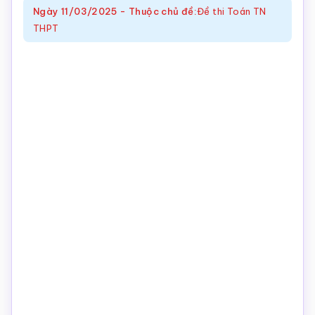
Ngày
11/03/2025
-
Thuộc chủ đề:
Đề thi Toán TN
Toán
THPT
online