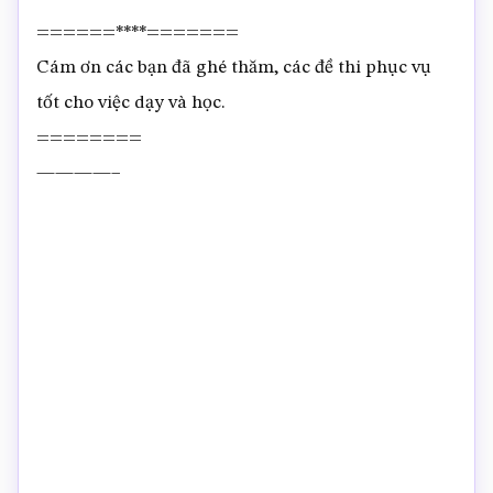
======****=======
Cám ơn các bạn đã ghé thăm, các đề thi phục vụ
tốt cho việc dạy và học.
========
————–