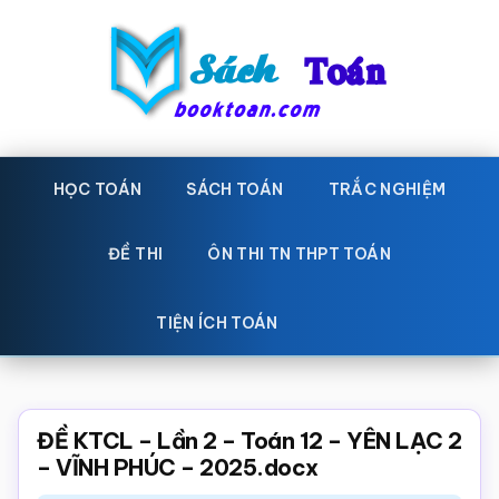
Skip
Bỏ
to
qua
main
primary
content
sidebar
Sách
Học
toán,
HỌC TOÁN
SÁCH TOÁN
TRẮC NGHIỆM
Toán
Đề
-
thi
ĐỀ THI
ÔN THI TN THPT TOÁN
toán,
Học
Sách
TIỆN ÍCH TOÁN
toán
giáo
khoa
Toán,
ĐỀ KTCL – Lần 2 – Toán 12 – YÊN LẠC 2
trắc
– VĨNH PHÚC – 2025.docx
nghiệm