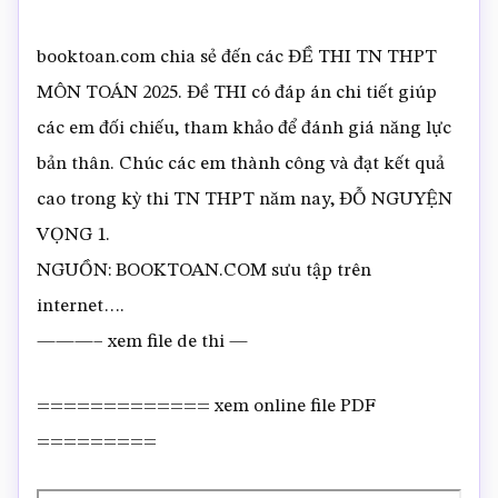
booktoan.com chia sẻ đến các ĐỀ THI TN THPT
MÔN TOÁN 2025. Đề THI có đáp án chi tiết giúp
các em đối chiếu, tham khảo để đánh giá năng lực
bản thân. Chúc các em thành công và đạt kết quả
cao trong kỳ thi TN THPT năm nay, ĐỖ NGUYỆN
VỌNG 1.
NGUỒN: BOOKTOAN.COM sưu tập trên
internet….
———– xem file de thi —
============= xem online file PDF
=========