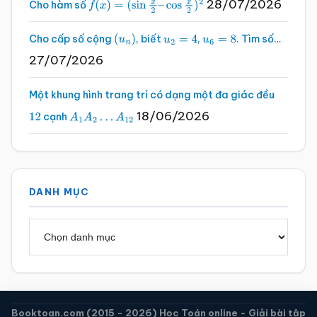
28/07/2026
Cho hàm số
f
(
x
)
=
(
sin
x
2
–
cos
x
2
)
2
Cho cấp số cộng
, biết
,
. Tìm số…
(
u
n
)
u
2
=
4
u
6
=
8
27/07/2026
Một khung hình trang trí có dạng một đa giác đều
18/06/2026
cạnh
12
A
1
A
2
…
A
12
DANH MỤC
Danh
mục
Booktoan.com (2015 - 2026) Học Toán online - Giải bài tập