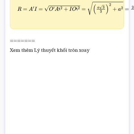
R
=
A
′
I
=
O
′
A
‘
2
+
I
O
‘
2
=
(
a
3
3
)
2
+
a
2
=
2
a
3
3
=======
Xem thêm Lý thuyết khối tròn xoay