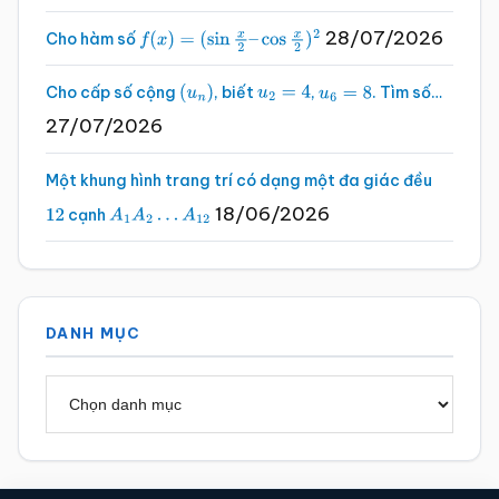
28/07/2026
Cho hàm số
f
(
x
)
=
(
sin
x
2
–
cos
x
2
)
2
Cho cấp số cộng
, biết
,
. Tìm số…
(
u
n
)
u
2
=
4
u
6
=
8
27/07/2026
Một khung hình trang trí có dạng một đa giác đều
18/06/2026
cạnh
12
A
1
A
2
…
A
12
DANH MỤC
Danh
mục