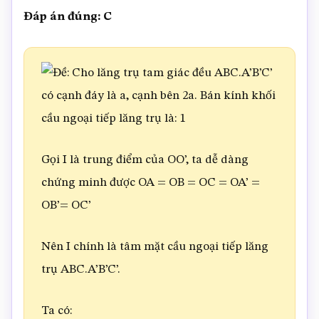
Đáp án đúng: C
Gọi I là trung điểm của OO’, ta dễ dàng
chứng minh được OA = OB = OC = OA’ =
OB’= OC’
Nên I chính là tâm mặt cầu ngoại tiếp lăng
trụ ABC.A’B’C’.
Ta có: