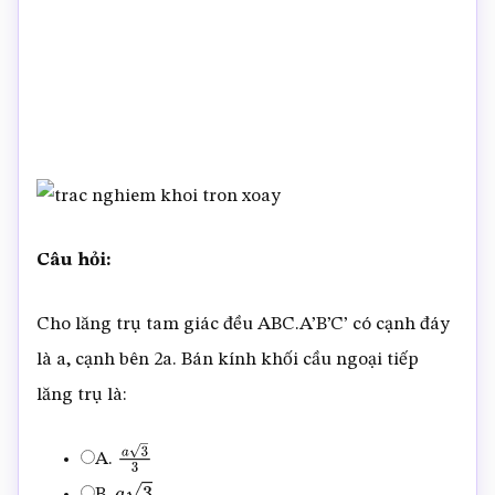
Câu hỏi:
Cho lăng trụ tam giác đều ABC.A’B’C’ có cạnh đáy
là a, cạnh bên 2a. Bán kính khối cầu ngoại tiếp
lăng trụ là:
A.
a
3
3
B.