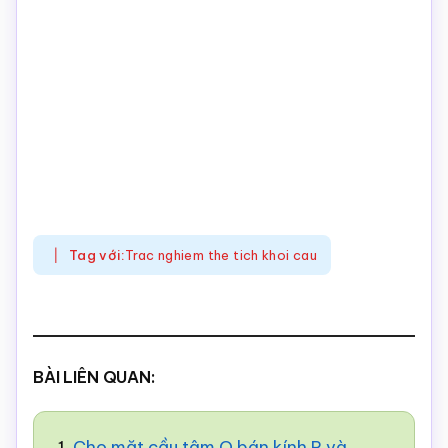
Tag với:
Trac nghiem the tich khoi cau
BÀI LIÊN QUAN:
1.
Cho mặt cầu tâm O bán kính R và