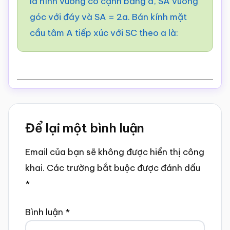
là hình vuông có cạnh bằng a, SA vuông
góc với đáy và SA = 2a. Bán kính mặt
cầu tâm A tiếp xúc với SC theo a là:
Reader
Để lại một bình luận
Interactions
Email của bạn sẽ không được hiển thị công
khai.
Các trường bắt buộc được đánh dấu
*
Bình luận
*