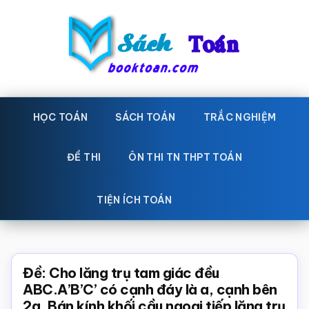
Skip
Bỏ
to
qua
main
primary
content
sidebar
Sách
Học
toán,
HỌC TOÁN
SÁCH TOÁN
TRẮC NGHIỆM
Toán
Đề
-
thi
ĐỀ THI
ÔN THI TN THPT TOÁN
toán,
Học
Sách
TIỆN ÍCH TOÁN
toán
giáo
khoa
Toán,
Đề: Cho lăng trụ tam giác đều
trắc
ABC.A’B’C’ có cạnh đáy là a, cạnh bên
2a. Bán kính khối cầu ngoại tiếp lăng trụ
nghiệm