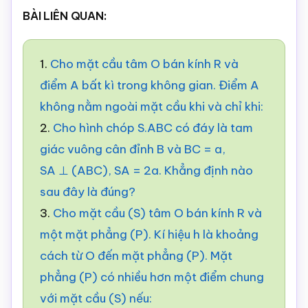
BÀI LIÊN QUAN:
1.
Cho mặt cầu tâm O bán kính R và
điểm A bất kì trong không gian. Điểm A
không nằm ngoài mặt cầu khi và chỉ khi:
2.
Cho hình chóp S.ABC có đáy là tam
giác vuông cân đỉnh B và BC = a,
SA ⊥ (ABC), SA = 2a. Khẳng định nào
sau đây là đúng?
3.
Cho mặt cầu (S) tâm O bán kính R và
một mặt phẳng (P). Kí hiệu h là khoảng
cách từ O đến mặt phẳng (P). Mặt
phẳng (P) có nhiều hơn một điểm chung
với mặt cầu (S) nếu: