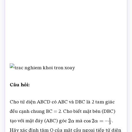
Câu hỏi:
Cho tứ diện ABCD có ABC và DBC là 2 tam giác
đều cạnh chung BC = 2. Cho biết mặt bên (DBC)
tạo với mặt đáy (ABC) góc
mà
.
2
α
cos
2
α
=
–
1
3
Hãy xác định tâm O của mặt cầu ngoại tiếp tứ diện