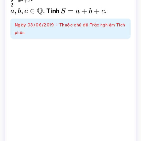
Toán
a
,
b
,
c
∈
Q
. Tính
S
=
a
+
b
+
c
.
online
Ngày
03/06/2019
-
Thuộc chủ đề:
Trắc nghiệm Tích
phân