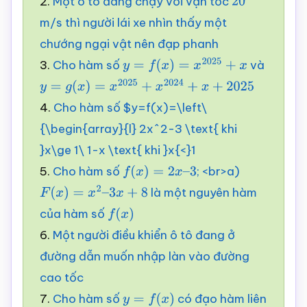
2.
Một ô tô đang chạy với vận tốc
20
m/s thì người lái xe nhìn thấy một
chướng ngại vật nên đạp phanh
3.
Cho hàm số
và
y
=
f
(
x
)
=
x
2025
+
x
y
=
g
(
x
)
=
x
2025
+
x
2024
+
x
+
2025
4.
Cho hàm số $y=f(x)=\left\
{\begin{array}{l} 2x^2-3 \text{ khi
}x\ge 1
\
1-x \text{ khi }x{<}1
5.
Cho hàm số
; <br>a)
f
(
x
)
=
2
x
–
3
là một nguyên hàm
F
(
x
)
=
x
2
–
3
x
+
8
của hàm số
f
(
x
)
6.
Một người điều khiển ô tô đang ở
đường dẫn muốn nhập làn vào đường
cao tốc
7.
Cho hàm số
có đạo hàm liên
y
=
f
(
x
)