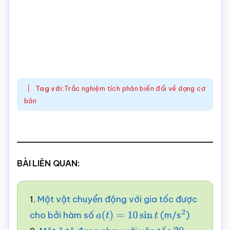
Tag với:
Trắc nghiệm tích phân biến đổi về dạng cơ
bản
BÀI LIÊN QUAN:
1.
Một vật chuyển động với gia tốc được
cho bởi hàm số
(m/s
)
a
(
t
)
=
10
sin
t
2