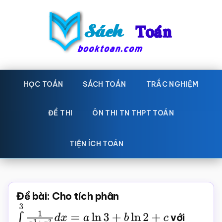
Skip
Bỏ
to
qua
main
primary
content
sidebar
Sách
Học
toán,
HỌC TOÁN
SÁCH TOÁN
TRẮC NGHIỆM
Toán
Đề
-
thi
ĐỀ THI
ÔN THI TN THPT TOÁN
toán,
Học
Sách
TIỆN ÍCH TOÁN
toán
giáo
khoa
Toán,
Đề bài: Cho tích phân
trắc
∫
2
3
1
x
3
+
x
2
d
x
=
a
ln
3
+
b
ln
2
+
c
với
nghiệm