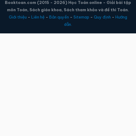
Booktoan.com (2015 - 2026) Học Toán online - Giải bài tập
môn Toán, Sách giáo khoa, Sách tham khảo và đề thi Toán.
Giới thiệu
-
Liên hệ
-
Bản quyền
-
Sitemap
-
Quy định
-
Hướng
dẫn.