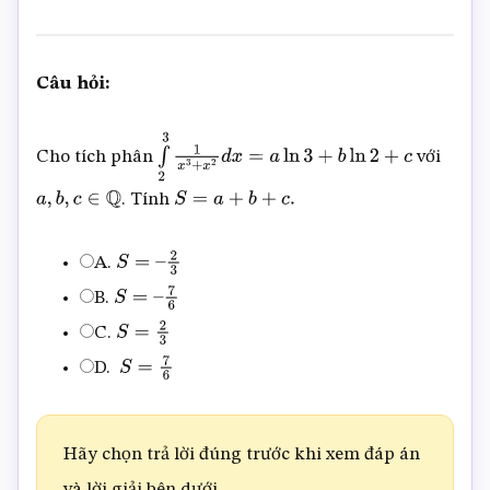
Câu hỏi:
Cho tích phân
với
∫
2
3
1
x
3
+
x
2
d
x
=
a
ln
3
+
b
ln
2
+
c
. Tính
a
,
b
,
c
∈
Q
S
=
a
+
b
+
c
.
A.
S
=
–
2
3
B.
S
=
–
7
6
C.
S
=
2
3
D.
S
=
7
6
Hãy chọn trả lời đúng trước khi xem đáp án
và lời giải bên dưới.