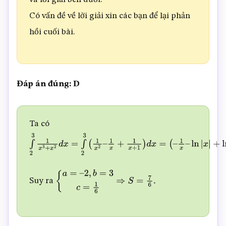
Có vấn đề về lời giải xin các bạn để lại phản
hồi cuối bài.
Đáp án đúng: D
Ta có
∫
2
3
1
x
3
+
x
2
d
x
=
∫
2
3
(
1
x
2
–
1
x
+
1
x
+
1
)
d
x
=
(
–
1
x
–
ln
|
x
|
+
ln
|
x
+
Suy ra
{
a
=
–
2
,
b
=
3
c
=
1
6
⇒
S
=
7
6
.