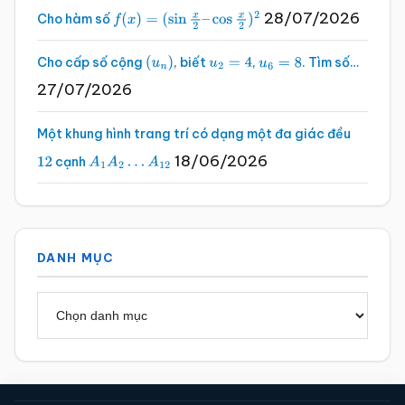
28/07/2026
Cho hàm số
f
(
x
)
=
(
sin
x
2
–
cos
x
2
)
2
Cho cấp số cộng
, biết
,
. Tìm số…
(
u
n
)
u
2
=
4
u
6
=
8
27/07/2026
Một khung hình trang trí có dạng một đa giác đều
18/06/2026
cạnh
12
A
1
A
2
…
A
12
DANH MỤC
Danh
mục