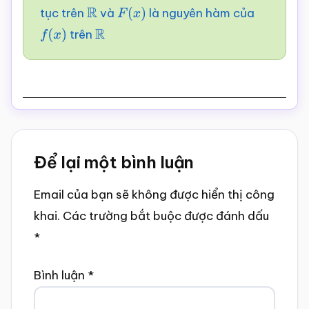
tục trên
và
là nguyên hàm của
R
F
(
x
)
trên
f
(
x
)
R
Reader
Để lại một bình luận
Interactions
Email của bạn sẽ không được hiển thị công
khai.
Các trường bắt buộc được đánh dấu
*
Bình luận
*