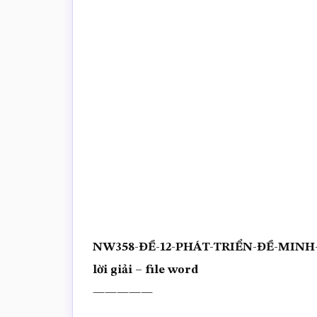
trắc
nghiệm
Toán
online
NW358-ĐỀ-12-PHÁT-TRIỂN-ĐỀ-MINH-H
lời giải – file word
—————