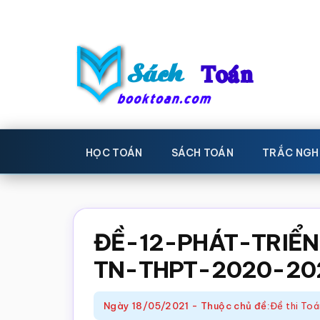
Skip
Bỏ
to
qua
main
primary
content
sidebar
Sách
Học
toán,
Toán
HỌC TOÁN
SÁCH TOÁN
TRẮC NGH
Đề
-
thi
toán,
Học
Sách
ĐỀ-12-PHÁT-TRIỂ
toán
giáo
TN-THPT-2020-20
khoa
Toán,
Ngày
18/05/2021
-
Thuộc chủ đề:
Đề thi To