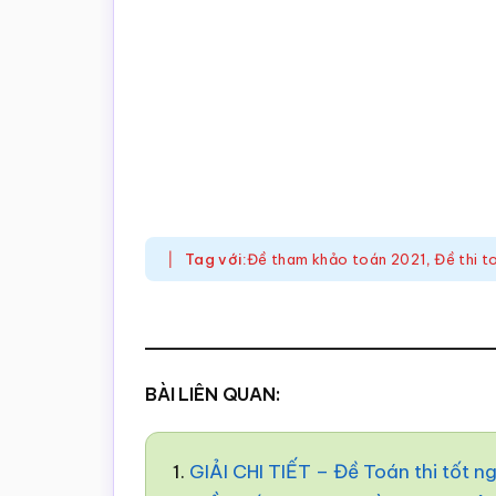
Tag với:
Đề tham khảo toán 2021
,
Đề thi 
BÀI LIÊN QUAN:
1.
GIẢI CHI TIẾT – Đề Toán thi tốt 