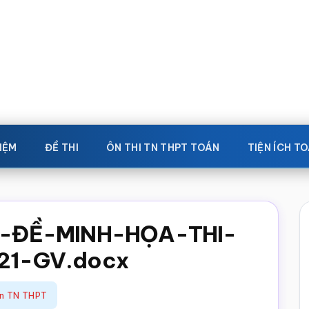
IỆM
ĐỀ THI
ÔN THI TN THPT TOÁN
TIỆN ÍCH T
N-ĐỀ-MINH-HỌA-THI-
21-GV.docx
án TN THPT