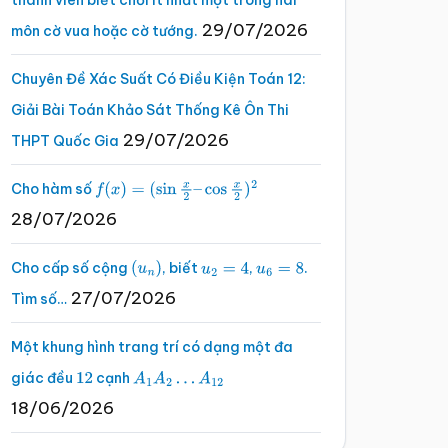
thành viên biết chơi ít nhất một trong hai
29/07/2026
môn cờ vua hoặc cờ tướng.
Chuyên Đề Xác Suất Có Điều Kiện Toán 12:
Giải Bài Toán Khảo Sát Thống Kê Ôn Thi
29/07/2026
THPT Quốc Gia
Cho hàm số
f
(
x
)
=
(
sin
x
2
–
cos
x
2
)
2
28/07/2026
Cho cấp số cộng
, biết
,
.
(
u
n
)
u
2
=
4
u
6
=
8
27/07/2026
Tìm số…
Một khung hình trang trí có dạng một đa
giác đều
cạnh
12
A
1
A
2
…
A
12
18/06/2026