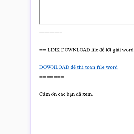
————–
== LINK DOWNLOAD file đề lời giải wo
DOWNLOAD đề thi toán file word
=======
Cám ơn các bạn đã xem.