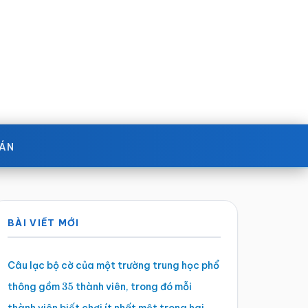
OÁN
Sidebar
BÀI VIẾT MỚI
chính
Câu lạc bộ cờ của một trường trung học phổ
thông gồm
thành viên, trong đó mỗi
35