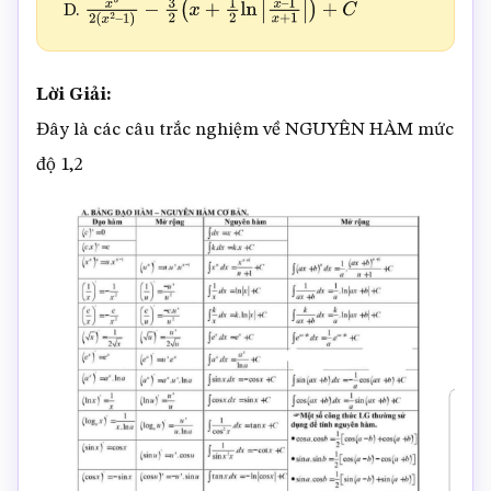
D.
x
3
2
(
x
2
–
1
)
−
3
2
(
x
+
1
2
ln
|
x
–
1
x
+
1
|
)
+
C
Lời Giải:
Đây là các câu trắc nghiệm về NGUYÊN HÀM mức
độ 1,2