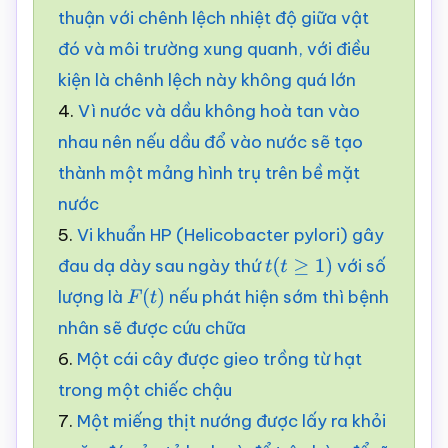
thuận với chênh lệch nhiệt độ giữa vật
đó và môi trường xung quanh, với điều
kiện là chênh lệch này không quá lớn
4.
Vì nước và dầu không hoà tan vào
nhau nên nếu dầu đổ vào nước sẽ tạo
thành một mảng hình trụ trên bề mặt
nước
5.
Vi khuẩn HP (Helicobacter pylori) gây
đau dạ dày sau ngày thứ
với số
t
(
t
≥
1
)
lượng là
nếu phát hiện sớm thì bệnh
F
(
t
)
nhân sẽ được cứu chữa
6.
Một cái cây được gieo trồng từ hạt
trong một chiếc chậu
7.
Một miếng thịt nướng được lấy ra khỏi