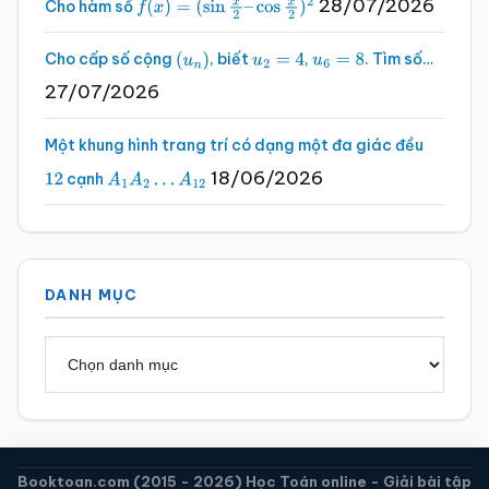
28/07/2026
Cho hàm số
f
(
x
)
=
(
sin
x
2
–
cos
x
2
)
2
Cho cấp số cộng
, biết
,
. Tìm số…
(
u
n
)
u
2
=
4
u
6
=
8
27/07/2026
Một khung hình trang trí có dạng một đa giác đều
18/06/2026
cạnh
12
A
1
A
2
…
A
12
DANH MỤC
Danh
mục
Booktoan.com (2015 - 2026) Học Toán online - Giải bài tập