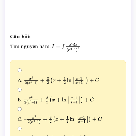
Câu hỏi:
Tìm nguyên hàm:
I
=
∫
x
4
d
x
(
x
2
–
1
)
2
A.
x
3
2
(
x
2
–
1
)
+
3
2
(
x
+
1
2
ln
|
x
–
1
x
+
1
|
)
+
C
B.
x
3
2
(
x
2
–
1
)
+
3
2
(
x
+
ln
|
x
–
1
x
+
1
|
)
+
C
C.
–
x
3
2
(
x
2
–
1
)
+
3
2
(
x
+
1
2
ln
|
x
–
1
x
+
1
|
)
+
C