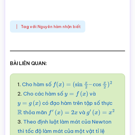
Tag với:
Nguyên hàm nhận biết
BÀI LIÊN QUAN:
1.
Cho hàm số
f
(
x
)
=
(
sin
x
2
–
cos
x
2
)
2
2.
Cho các hàm số
và
y
=
f
(
x
)
có đạo hàm trên tập số thực
y
=
g
(
x
)
thỏa mãn
và
R
f
′
(
x
)
=
2
x
g
′
(
x
)
=
x
2
3.
Theo định luật làm mát của Newton
thì tốc độ làm mát của một vật tỉ lệ