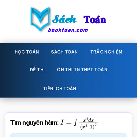
Skip
Bỏ
to
qua
main
primary
content
sidebar
Sách
Học
toán,
HỌC TOÁN
SÁCH TOÁN
TRẮC NGHIỆM
Toán
Đề
-
thi
ĐỀ THI
ÔN THI TN THPT TOÁN
toán,
Học
Sách
TIỆN ÍCH TOÁN
toán
giáo
khoa
Toán,
Tìm nguyên hàm:
I
=
∫
x
4
d
x
(
x
2
–
trắc
1
)
2
nghiệm