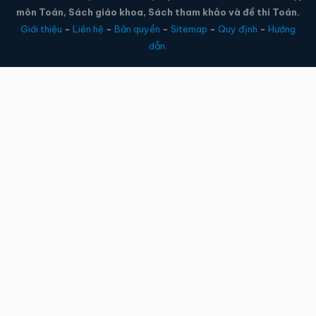
môn Toán, Sách giáo khoa, Sách tham khảo và đề thi Toán.
Giới thiệu
-
Liên hệ
-
Bản quyền
-
Sitemap
-
Quy định
-
Hướng
dẫn.