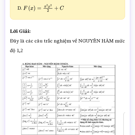
D.
F
(
x
)
=
π
2
x
2
2
+
C
Lời Giải:
Đây là các câu trắc nghiệm về NGUYÊN HÀM mức
độ 1,2