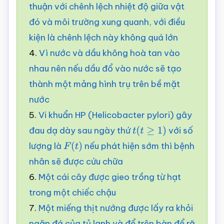
thuận với chênh lệch nhiệt độ giữa vật
đó và môi trường xung quanh, với điều
kiện là chênh lệch này không quá lớn
4.
Vì nước và dầu không hoà tan vào
nhau nên nếu dầu đổ vào nước sẽ tạo
thành một mảng hình trụ trên bề mặt
nước
5.
Vi khuẩn HP (Helicobacter pylori) gây
đau dạ dày sau ngày thứ
với số
t
(
t
≥
1
)
lượng là
nếu phát hiện sớm thì bệnh
F
(
t
)
nhân sẽ được cứu chữa
6.
Một cái cây được gieo trồng từ hạt
trong một chiếc chậu
7.
Một miếng thịt nướng được lấy ra khỏi
ngăn đá của tủ lạnh và để trên bàn để rã