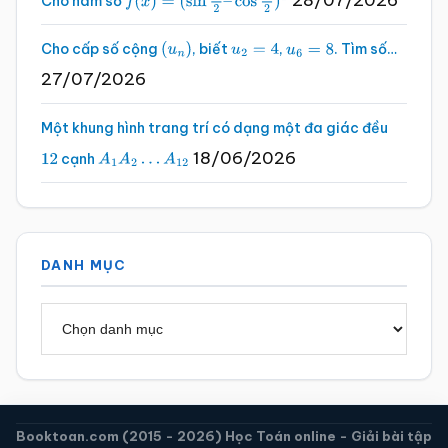
Cho hàm số
f
(
x
)
=
(
sin
x
2
–
cos
x
2
)
2
Cho cấp số cộng
, biết
,
. Tìm số…
(
u
n
)
u
2
=
4
u
6
=
8
27/07/2026
Một khung hình trang trí có dạng một đa giác đều
18/06/2026
cạnh
12
A
1
A
2
…
A
12
DANH MỤC
Danh
mục
Booktoan.com (2015 - 2026) Học Toán online - Giải bài tập