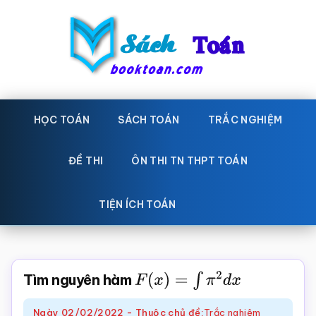
Skip
Bỏ
to
qua
main
primary
content
sidebar
Sách
Học
toán,
HỌC TOÁN
SÁCH TOÁN
TRẮC NGHIỆM
Toán
Đề
-
thi
ĐỀ THI
ÔN THI TN THPT TOÁN
toán,
Học
Sách
TIỆN ÍCH TOÁN
toán
giáo
khoa
Toán,
Tìm nguyên hàm
F
(
x
)
=
∫
π
2
d
x
trắc
nghiệm
Ngày
02/02/2022
-
Thuộc chủ đề:
Trắc nghiệm