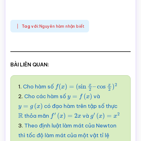
Tag với:
Nguyên hàm nhận biết
BÀI LIÊN QUAN:
1.
Cho hàm số
f
(
x
)
=
(
sin
x
2
–
cos
x
2
)
2
2.
Cho các hàm số
và
y
=
f
(
x
)
có đạo hàm trên tập số thực
y
=
g
(
x
)
thỏa mãn
và
R
f
′
(
x
)
=
2
x
g
′
(
x
)
=
x
2
3.
Theo định luật làm mát của Newton
thì tốc độ làm mát của một vật tỉ lệ