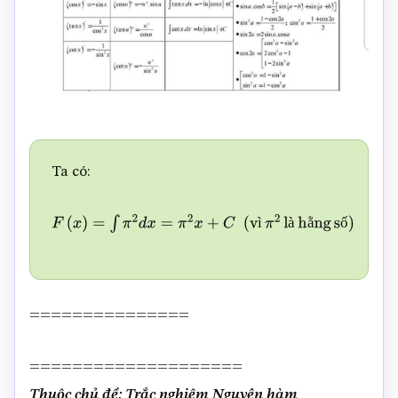
Ta có:
ì
à
ằ
ố
F
(
x
)
=
∫
π
2
d
x
=
π
2
x
+
C
(
v
ì
π
2
l
à
h
ằ
n
g
s
ố
)
===============
====================
Thuộc chủ đề: Trắc nghiệm Nguyên hàm