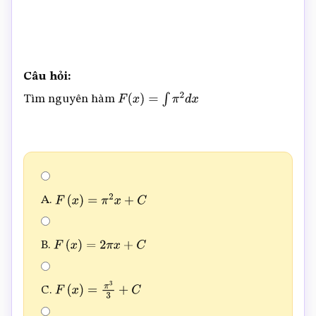
Câu hỏi:
Tìm nguyên hàm
F
(
x
)
=
∫
π
2
d
x
A.
F
(
x
)
=
π
2
x
+
C
B.
F
(
x
)
=
2
π
x
+
C
C.
F
(
x
)
=
π
3
3
+
C