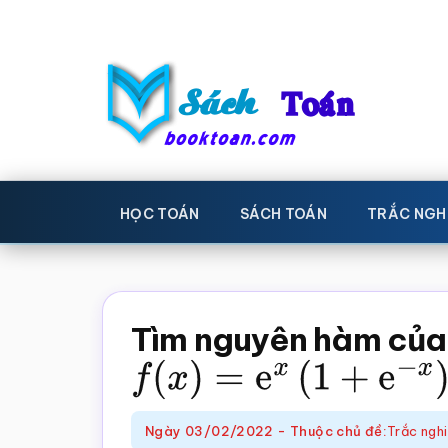
Skip
Bỏ
to
qua
main
primary
content
sidebar
Sách
Học
toán,
Toán
HỌC TOÁN
SÁCH TOÁN
TRẮC NGH
Đề
-
thi
toán,
Học
Sách
Tìm nguyên hàm của
toán
giáo
f
(
x
)
=
e
x
(
1
+
e
−
x
)
khoa
Toán,
Ngày
03/02/2022
-
Thuộc chủ đề:
Trắc ngh