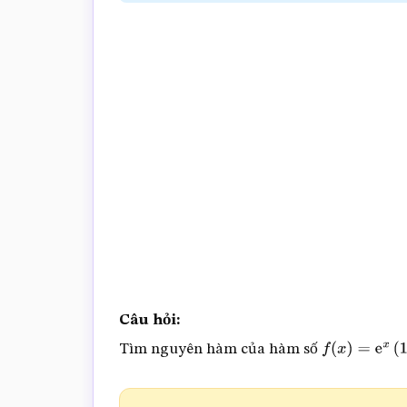
trắc
nghiệm
Toán
online
Câu hỏi:
Tìm nguyên hàm của hàm số
f
(
x
)
=
e
x
(
1
+
e