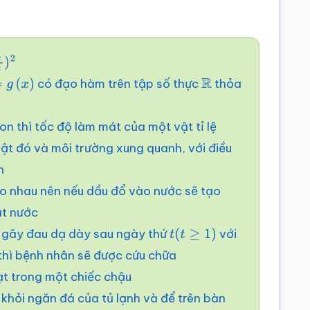
2
có đạo hàm trên tập số thực
thỏa
g
(
x
)
R
n thì tốc độ làm mát của một vật tỉ lệ
vật đó và môi trường xung quanh, với điều
n
o nhau nên nếu dầu đổ vào nước sẽ tạo
ặt nước
) gây đau dạ dày sau ngày thứ
với
t
(
t
≥
1
)
thì bệnh nhân sẽ được cứu chữa
ạt trong một chiếc chậu
 khỏi ngăn đá của tủ lạnh và để trên bàn