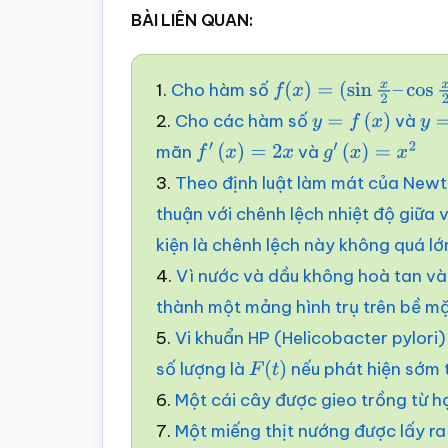
BÀI LIÊN QUAN:
1.
Cho hàm số
f
(
x
)
=
(
sin
x
2
–
cos
x
2
)
2.
Cho các hàm số
và
y
=
f
(
x
)
y
=
mãn
và
f
′
(
x
)
=
2
x
g
′
(
x
)
=
x
2
3.
Theo định luật làm mát của Newto
thuận với chênh lệch nhiệt độ giữa 
kiện là chênh lệch này không quá lớ
4.
Vì nước và dầu không hoà tan và
thành một mảng hình trụ trên bề m
5.
Vi khuẩn HP (Helicobacter pylori
số lượng là
nếu phát hiện sớm 
F
(
t
)
6.
Một cái cây được gieo trồng từ h
7.
Một miếng thịt nướng được lấy ra