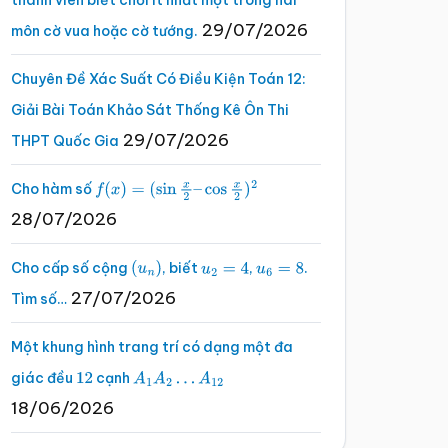
thành viên biết chơi ít nhất một trong hai
29/07/2026
môn cờ vua hoặc cờ tướng.
Chuyên Đề Xác Suất Có Điều Kiện Toán 12:
Giải Bài Toán Khảo Sát Thống Kê Ôn Thi
29/07/2026
THPT Quốc Gia
Cho hàm số
f
(
x
)
=
(
sin
x
2
–
cos
x
2
)
2
28/07/2026
Cho cấp số cộng
, biết
,
.
(
u
n
)
u
2
=
4
u
6
=
8
27/07/2026
Tìm số…
Một khung hình trang trí có dạng một đa
giác đều
cạnh
12
A
1
A
2
…
A
12
18/06/2026