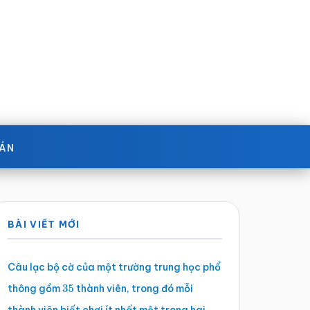
OÁN
Sidebar
BÀI VIẾT MỚI
chính
Câu lạc bộ cờ của một trường trung học phổ
thông gồm
thành viên, trong đó mỗi
35