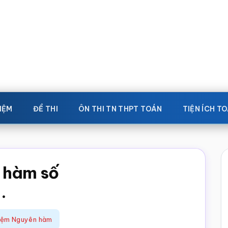
IỆM
ĐỀ THI
ÔN THI TN THPT TOÁN
TIỆN ÍCH T
 hàm số
.
iệm Nguyên hàm