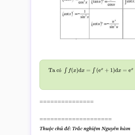
ó
Ta có
∫
f
(
x
)
d
x
=
∫
(
e
x
+
1
)
d
x
=
e
x
+
x
+
C
===============
====================
Thuộc chủ đề: Trắc nghiệm Nguyên hàm