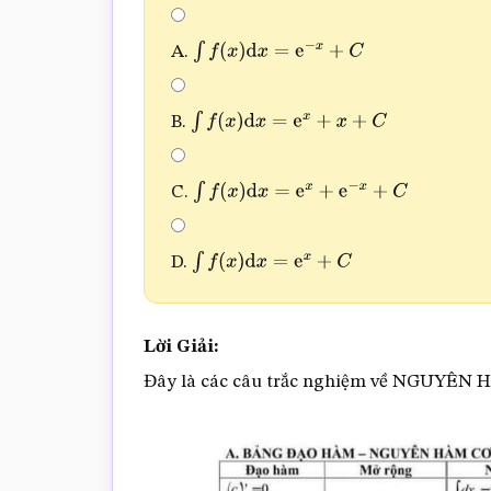
A.
∫
f
(
x
)
d
x
=
e
−
x
+
C
B.
∫
f
(
x
)
d
x
=
e
x
+
x
+
C
C.
∫
f
(
x
)
d
x
=
e
x
+
e
−
x
+
C
D.
∫
f
(
x
)
d
x
=
e
x
+
C
Lời Giải:
Đây là các câu trắc nghiệm về NGUYÊN 