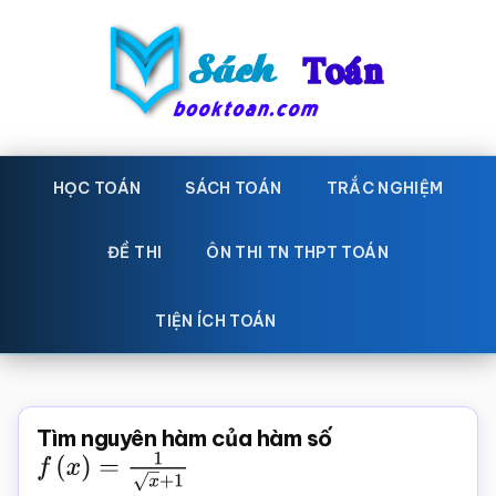
Skip
Bỏ
to
qua
main
primary
content
sidebar
Sách
Học
toán,
HỌC TOÁN
SÁCH TOÁN
TRẮC NGHIỆM
Toán
Đề
-
thi
ĐỀ THI
ÔN THI TN THPT TOÁN
toán,
Học
Sách
TIỆN ÍCH TOÁN
toán
giáo
khoa
Toán,
Tìm nguyên hàm của hàm số
trắc
f
(
x
)
=
1
x
+
1
nghiệm