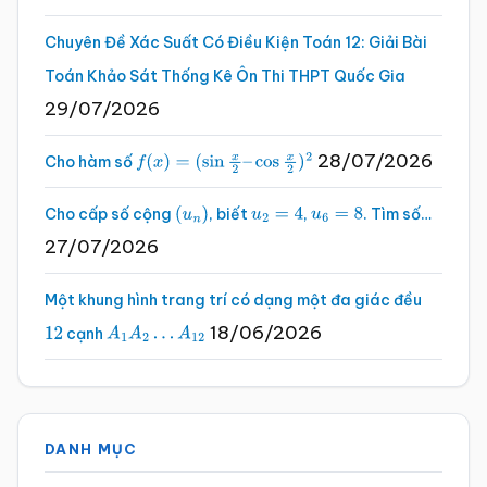
Chuyên Đề Xác Suất Có Điều Kiện Toán 12: Giải Bài
Toán Khảo Sát Thống Kê Ôn Thi THPT Quốc Gia
29/07/2026
28/07/2026
Cho hàm số
f
(
x
)
=
(
sin
x
2
–
cos
x
2
)
2
Cho cấp số cộng
, biết
,
. Tìm số…
(
u
n
)
u
2
=
4
u
6
=
8
27/07/2026
Một khung hình trang trí có dạng một đa giác đều
18/06/2026
cạnh
12
A
1
A
2
…
A
12
DANH MỤC