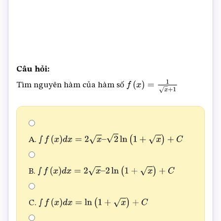
Câu hỏi:
Tìm nguyên hàm của hàm số
f
(
x
)
=
1
x
+
1
A.
∫
f
(
x
)
d
x
=
2
x
–
2
ln
(
1
+
x
)
+
C
B.
∫
f
(
x
)
d
x
=
2
x
–
2
ln
(
1
+
x
)
+
C
C.
∫
f
(
x
)
d
x
=
ln
(
1
+
x
)
+
C