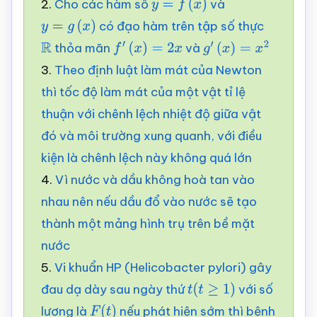
2.
Cho các hàm số
và
y
=
f
(
x
)
có đạo hàm trên tập số thực
y
=
g
(
x
)
thỏa mãn
và
R
f
′
(
x
)
=
2
x
g
′
(
x
)
=
x
2
3.
Theo định luật làm mát của Newton
thì tốc độ làm mát của một vật tỉ lệ
thuận với chênh lệch nhiệt độ giữa vật
đó và môi trường xung quanh, với điều
kiện là chênh lệch này không quá lớn
4.
Vì nước và dầu không hoà tan vào
nhau nên nếu dầu đổ vào nước sẽ tạo
thành một mảng hình trụ trên bề mặt
nước
5.
Vi khuẩn HP (Helicobacter pylori) gây
đau dạ dày sau ngày thứ
với số
t
(
t
≥
1
)
lượng là
nếu phát hiện sớm thì bệnh
F
(
t
)