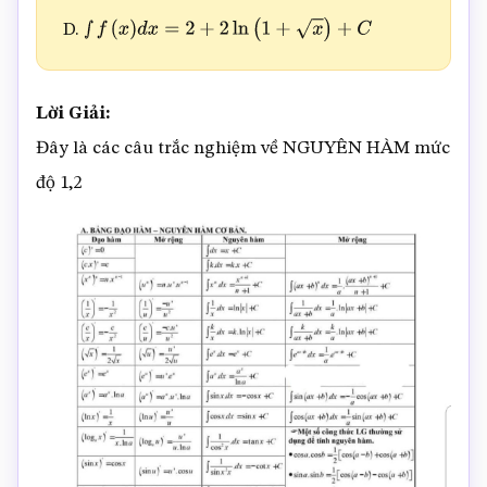
D.
∫
f
(
x
)
d
x
=
2
+
2
ln
(
1
+
x
)
+
C
Lời Giải:
Đây là các câu trắc nghiệm về NGUYÊN HÀM mức
độ 1,2