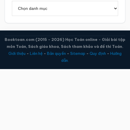
Danh
mục
Booktoan.com (2015 - 2026) Học Toán online - Giải bài tập
môn Toán, Sách giáo khoa, Sách tham khảo và đề thi Toán.
Giới thiệu
-
Liên hệ
-
Bản quyền
-
Sitemap
-
Quy định
-
Hướng
dẫn.