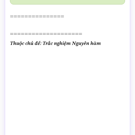
===============
====================
Thuộc chủ đề: Trắc nghiệm Nguyên hàm