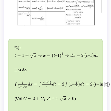
Đặt
t
=
1
+
x
⇒
x
=
(
t
–
1
)
2
⇒
d
x
=
2
(
t
–
1
)
d
t
Khi đó
∫
1
1
+
x
d
x
=
∫
2
(
t
–
1
)
t
d
t
=
2
∫
(
1
–
1
t
)
d
t
=
2
(
t
–
ln
|
t
|
)
+
C
1
=
2
(
x
+
1
(Với
và
)
C
=
2
+
C
1
1
+
x
>
0