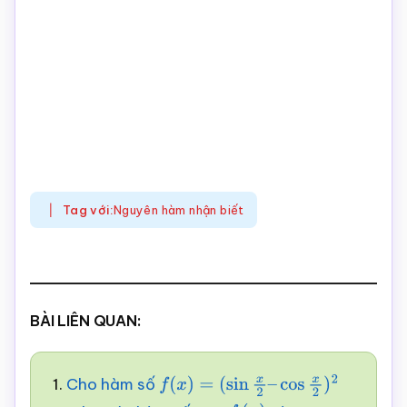
Tag với:
Nguyên hàm nhận biết
BÀI LIÊN QUAN:
1.
Cho hàm số
f
(
x
)
=
(
sin
x
2
–
cos
x
2
)
2