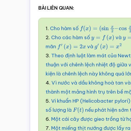
BÀI LIÊN QUAN:
1.
Cho hàm số
f
(
x
)
=
(
sin
x
2
–
cos
x
2
)
2.
Cho các hàm số
và
y
=
f
(
x
)
y
=
mãn
và
f
′
(
x
)
=
2
x
g
′
(
x
)
=
x
2
3.
Theo định luật làm mát của Newto
thuận với chênh lệch nhiệt độ giữa 
kiện là chênh lệch này không quá lớ
4.
Vì nước và dầu không hoà tan và
thành một mảng hình trụ trên bề m
5.
Vi khuẩn HP (Helicobacter pylori
số lượng là
nếu phát hiện sớm 
F
(
t
)
6.
Một cái cây được gieo trồng từ h
7.
Một miếng thịt nướng được lấy ra