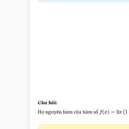
trắc
nghiệm
Toán
online
Câu hỏi:
Họ nguyên hàm của hàm số
f
(
x
)
=
2
x
(
1
+
3
x
3