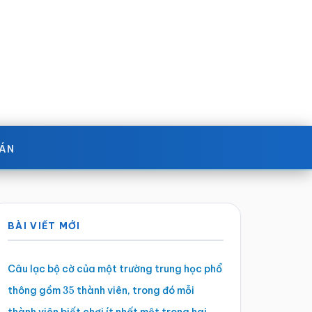
OÁN
Sidebar
BÀI VIẾT MỚI
chính
Câu lạc bộ cờ của một trường trung học phổ
thông gồm
thành viên, trong đó mỗi
35