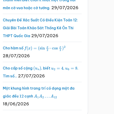
thành viên biết chơi ít nhất một trong hai
29/07/2026
môn cờ vua hoặc cờ tướng.
Chuyên Đề Xác Suất Có Điều Kiện Toán 12:
Giải Bài Toán Khảo Sát Thống Kê Ôn Thi
29/07/2026
THPT Quốc Gia
Cho hàm số
f
(
x
)
=
(
sin
x
2
–
cos
x
2
)
2
28/07/2026
Cho cấp số cộng
, biết
,
.
(
u
n
)
u
2
=
4
u
6
=
8
27/07/2026
Tìm số…
Một khung hình trang trí có dạng một đa
giác đều
cạnh
12
A
1
A
2
…
A
12
18/06/2026