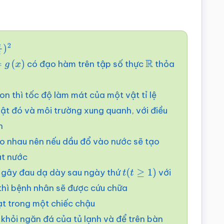
2
có đạo hàm trên tập số thực
thỏa
g
(
x
)
R
n thì tốc độ làm mát của một vật tỉ lệ
vật đó và môi trường xung quanh, với điều
n
o nhau nên nếu dầu đổ vào nước sẽ tạo
ặt nước
) gây đau dạ dày sau ngày thứ
với
t
(
t
≥
1
)
thì bệnh nhân sẽ được cứu chữa
ạt trong một chiếc chậu
 khỏi ngăn đá của tủ lạnh và để trên bàn