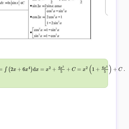
d
x
=
x
2
+
6
x
5
5
+
C
=
x
2
(
1
+
6
x
3
5
)
+
C
.