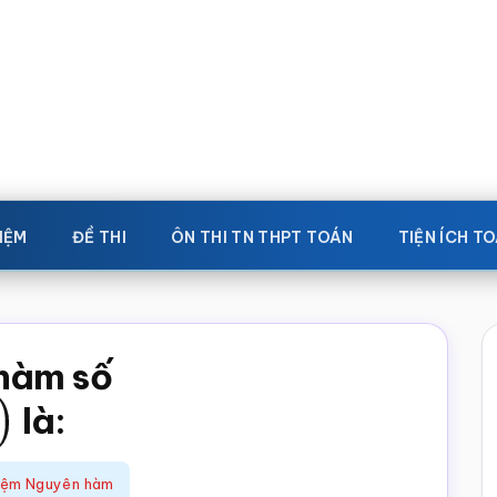
IỆM
ĐỀ THI
ÔN THI TN THPT TOÁN
TIỆN ÍCH T
 hàm số
là:
iệm Nguyên hàm