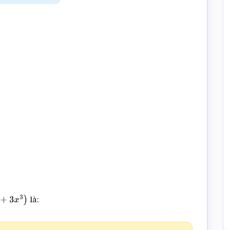
là:
)