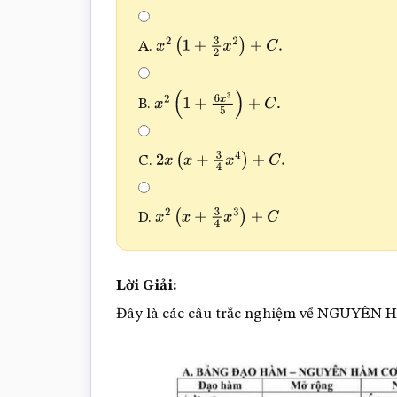
A.
x
2
(
1
+
3
2
x
2
)
+
C
.
B.
x
2
(
1
+
6
x
3
5
)
+
C
.
C.
2
x
(
x
+
3
4
x
4
)
+
C
.
D.
x
2
(
x
+
3
4
x
3
)
+
C
Lời Giải:
Đây là các câu trắc nghiệm về NGUYÊN 