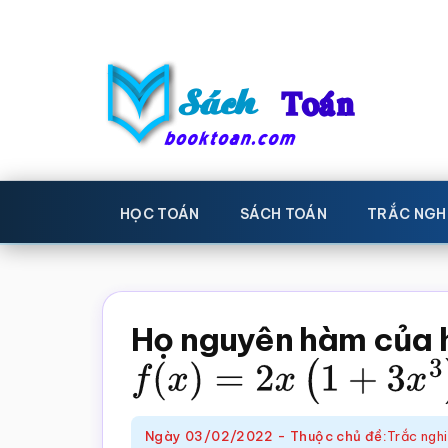
Skip
Bỏ
to
qua
main
primary
content
sidebar
Sách
Học
toán,
Toán
HỌC TOÁN
SÁCH TOÁN
TRẮC NGH
Đề
-
thi
toán,
Học
Sách
Họ nguyên hàm của
toán
giáo
f
(
x
)
=
2
x
(
1
+
3
x
3
)
khoa
Toán,
Ngày
03/02/2022
-
Thuộc chủ đề:
Trắc ngh