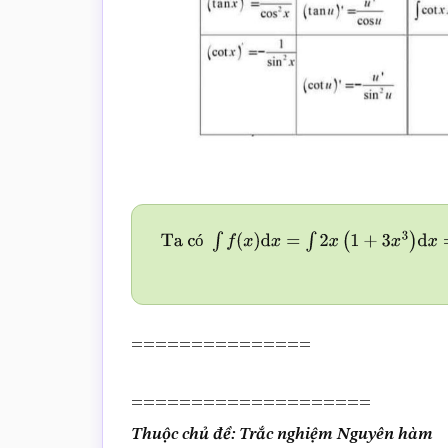
ó
Ta có
∫
f
(
x
)
d
x
=
∫
2
x
(
1
+
3
x
3
)
d
x
=
∫
(
2
x
+
6
x
4
)
===============
====================
Thuộc chủ đề: Trắc nghiệm Nguyên hàm