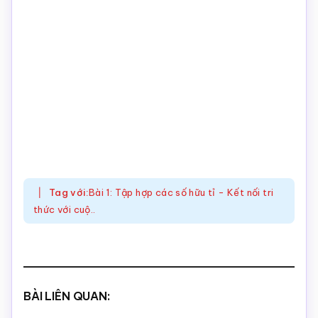
Tag với:
Bài 1: Tập hợp các số hữu tỉ - Kết nối tri
thức với cuộ..
BÀI LIÊN QUAN: