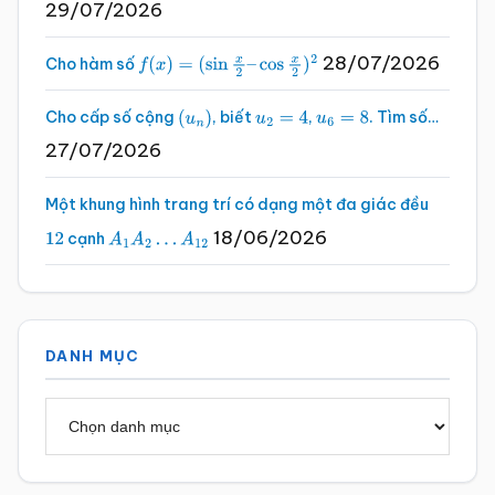
29/07/2026
28/07/2026
Cho hàm số
f
(
x
)
=
(
sin
x
2
–
cos
x
2
)
2
Cho cấp số cộng
, biết
,
. Tìm số…
(
u
n
)
u
2
=
4
u
6
=
8
27/07/2026
Một khung hình trang trí có dạng một đa giác đều
18/06/2026
cạnh
12
A
1
A
2
…
A
12
DANH MỤC
Danh
mục