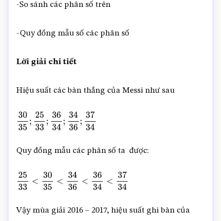
-So sánh các phân số trên
-Quy đồng mẫu số các phân số
Lời giải chi tiết
Hiệu suất các bàn thắng của Messi như sau
30
35
;
25
33
;
36
34
;
34
36
;
37
34
Quy đồng mẫu các phân số ta được:
25
33
<
30
35
<
34
36
<
36
34
<
37
34
Vậy mùa giải 2016 – 2017, hiệu suất ghi bàn của