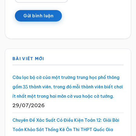
Sidebar
BÀI VIẾT MỚI
chính
Câu lạc bộ cờ của một trường trung học phổ thông
gồm
thành viên, trong đó mỗi thành viên biết chơi
35
ít nhất một trong hai môn cờ vua hoặc cờ tướng.
29/07/2026
Chuyên Đề Xác Suất Có Điều Kiện Toán 12: Giải Bài
Toán Khảo Sát Thống Kê Ôn Thi THPT Quốc Gia