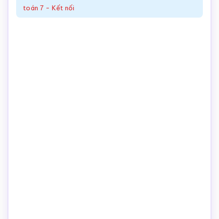
toán 7 - Kết nối
Toán
online