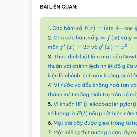
BÀI LIÊN QUAN:
1.
Cho hàm số
f
(
x
)
=
(
sin
x
2
–
cos
x
2
)
2.
Cho các hàm số
và
y
=
f
(
x
)
y
=
mãn
và
f
′
(
x
)
=
2
x
g
′
(
x
)
=
x
2
3.
Theo định luật làm mát của Newto
thuận với chênh lệch nhiệt độ giữa 
kiện là chênh lệch này không quá lớ
4.
Vì nước và dầu không hoà tan và
thành một mảng hình trụ trên bề m
5.
Vi khuẩn HP (Helicobacter pylori
số lượng là
nếu phát hiện sớm 
F
(
t
)
6.
Một cái cây được gieo trồng từ h
7.
Một miếng thịt nướng được lấy ra