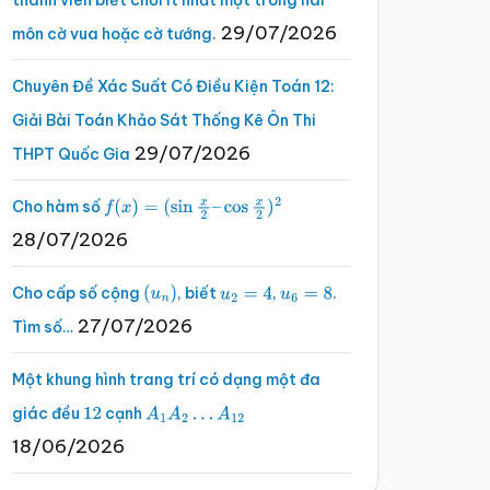
thành viên biết chơi ít nhất một trong hai
29/07/2026
môn cờ vua hoặc cờ tướng.
Chuyên Đề Xác Suất Có Điều Kiện Toán 12:
Giải Bài Toán Khảo Sát Thống Kê Ôn Thi
29/07/2026
THPT Quốc Gia
Cho hàm số
f
(
x
)
=
(
sin
x
2
–
cos
x
2
)
2
28/07/2026
Cho cấp số cộng
, biết
,
.
(
u
n
)
u
2
=
4
u
6
=
8
27/07/2026
Tìm số…
Một khung hình trang trí có dạng một đa
giác đều
cạnh
12
A
1
A
2
…
A
12
18/06/2026