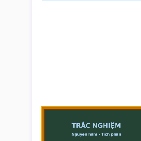
trắc
nghiệm
Toán
online