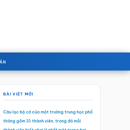
OÁN
Sidebar
BÀI VIẾT MỚI
chính
Câu lạc bộ cờ của một trường trung học phổ
thông gồm
thành viên, trong đó mỗi
35