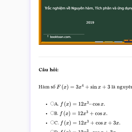
Câu hỏi:
Hàm số
là nguyê
F
(
x
)
=
3
x
4
+
sin
x
+
3
A.
f
(
x
)
=
12
x
3
–
cos
x
.
B.
f
(
x
)
=
12
x
3
+
cos
x
.
C.
f
(
x
)
=
12
x
3
+
cos
x
+
3
x
.