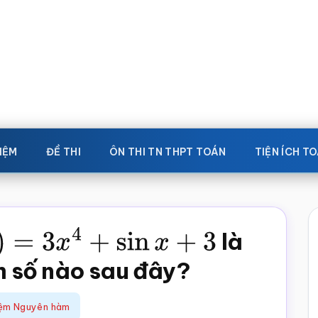
IỆM
ĐỀ THI
ÔN THI TN THPT TOÁN
TIỆN ÍCH T
=
3
x
4
+
sin
x
+
3
là
 số nào sau đây?
iệm Nguyên hàm