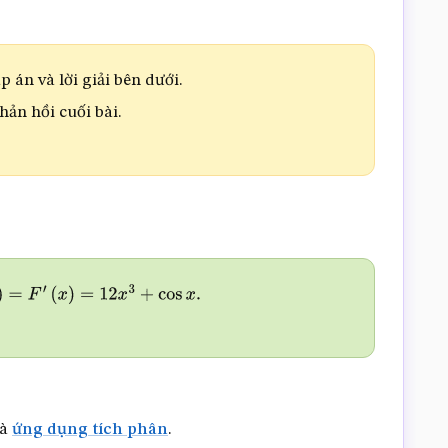
 án và lời giải bên dưới.
phản hồi cuối bài.
x
3
+
cos
x
.
à
ứng dụng tích phân
.