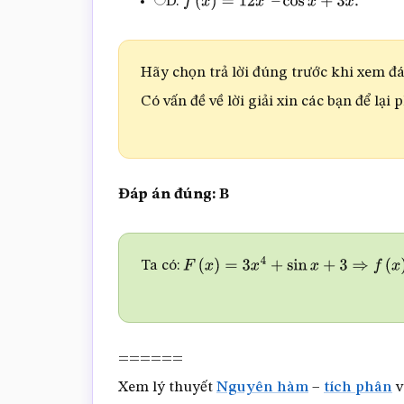
D.
f
(
x
)
=
12
x
3
–
cos
x
+
3
x
.
Hãy chọn trả lời đúng trước khi xem đáp
Có vấn đề về lời giải xin các bạn để lại 
Đáp án đúng: B
Ta có:
F
(
x
)
=
3
x
4
+
sin
x
+
3
⇒
f
(
x
)
=
F
′
(
x
)
=
12
======
Xem lý thuyết
Nguyên hàm
–
tích phân
v