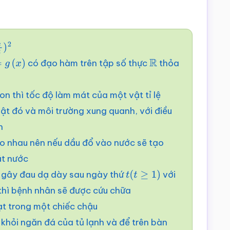
2
có đạo hàm trên tập số thực
thỏa
g
(
x
)
R
n thì tốc độ làm mát của một vật tỉ lệ
vật đó và môi trường xung quanh, với điều
n
o nhau nên nếu dầu đổ vào nước sẽ tạo
ặt nước
) gây đau dạ dày sau ngày thứ
với
t
(
t
≥
1
)
thì bệnh nhân sẽ được cứu chữa
ạt trong một chiếc chậu
 khỏi ngăn đá của tủ lạnh và để trên bàn