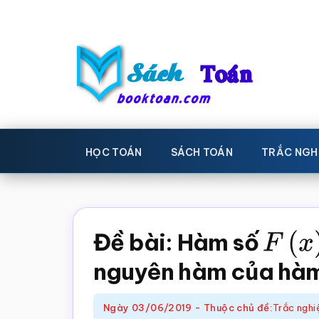
Skip
Bỏ
to
qua
main
primary
content
sidebar
Sách
Học
toán,
Toán
HỌC TOÁN
SÁCH TOÁN
TRẮC NGH
Đề
-
thi
toán,
Học
Sách
Đề bài: Hàm số
F
(
x
)
toán
giáo
nguyên hàm của hàm
khoa
Toán,
Ngày
03/06/2019
-
Thuộc chủ đề:
Trắc ngh