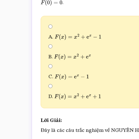
.
F
(
0
)
=
0
A.
F
(
x
)
=
x
2
+
e
x
−
1
B.
F
(
x
)
=
x
2
+
e
x
C.
F
(
x
)
=
e
x
−
1
D.
F
(
x
)
=
x
2
+
e
x
+
1
Lời Giải:
Đây là các câu trắc nghiệm về NGUYÊN 