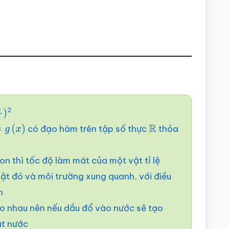
2
có đạo hàm trên tập số thực
thỏa
g
(
x
)
R
n thì tốc độ làm mát của một vật tỉ lệ
vật đó và môi trường xung quanh, với điều
n
o nhau nên nếu dầu đổ vào nước sẽ tạo
ặt nước