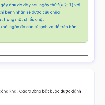
) gây đau dạ dày sau ngày thứ
với
t
(
t
≥
1
)
thì bệnh nhân sẽ được cứu chữa
ạt trong một chiếc chậu
 khỏi ngăn đá của tủ lạnh và để trên bàn
công khai.
Các trường bắt buộc được đánh