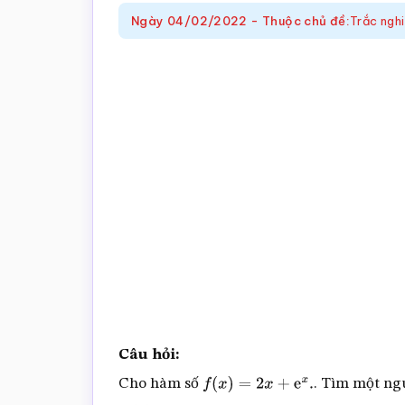
trắc
Ngày
04/02/2022
-
Thuộc chủ đề:
Trắc ngh
nghiệm
Toán
online
Câu hỏi:
Cho hàm số
. Tìm một ng
f
(
x
)
=
2
x
+
e
x
.