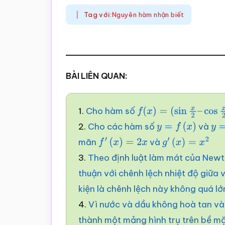
Tag với:
Nguyên hàm nhận biết
BÀI LIÊN QUAN:
1.
Cho hàm số
f
(
x
)
=
(
sin
x
2
–
cos
x
2
)
2.
Cho các hàm số
và
y
=
f
(
x
)
y
=
mãn
và
f
′
(
x
)
=
2
x
g
′
(
x
)
=
x
2
3.
Theo định luật làm mát của Newto
thuận với chênh lệch nhiệt độ giữa 
kiện là chênh lệch này không quá lớ
4.
Vì nước và dầu không hoà tan và
thành một mảng hình trụ trên bề m