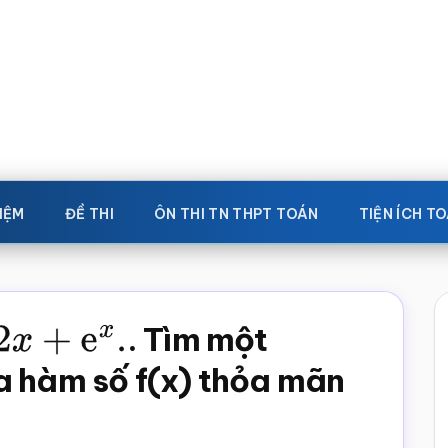
IỆM
ĐỀ THI
ÔN THI TN THPT TOÁN
TIỆN ÍCH T
+
e
x
.
. Tìm một
a hàm số f(x) thỏa mãn