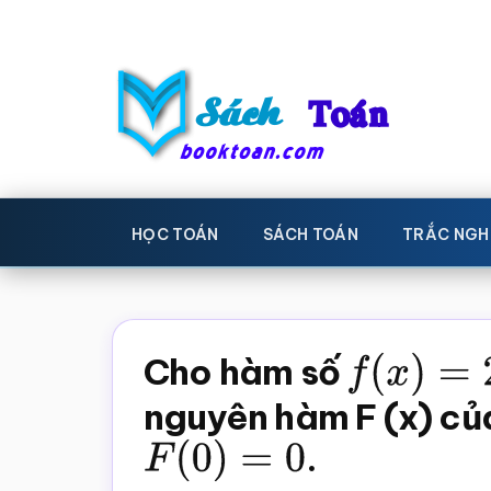
Skip
Bỏ
to
qua
main
primary
content
sidebar
Sách
Học
toán,
Toán
HỌC TOÁN
SÁCH TOÁN
TRẮC NGH
Đề
-
thi
toán,
Học
Sách
Cho hàm số
f
(
x
)
=
2
x
toán
giáo
nguyên hàm F (x) củ
khoa
F
(
0
)
=
0
.
Toán,