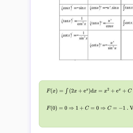
F
(
x
)
=
∫
(
2
x
+
e
x
)
d
x
=
x
2
+
e
x
+
C
F
(
0
)
=
0
⇒
1
+
C
=
0
⇒
C
=
−
1
. Vậy
F
(
x
)
=
x
2
+