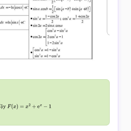
ậ
e
x
−
1