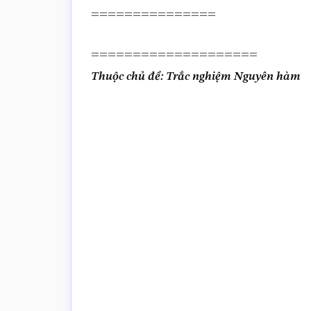
===============
====================
Thuộc chủ đề: Trắc nghiệm Nguyên hàm