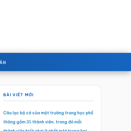
OÁN
Sidebar
BÀI VIẾT MỚI
chính
Câu lạc bộ cờ của một trường trung học phổ
thông gồm
thành viên, trong đó mỗi
35