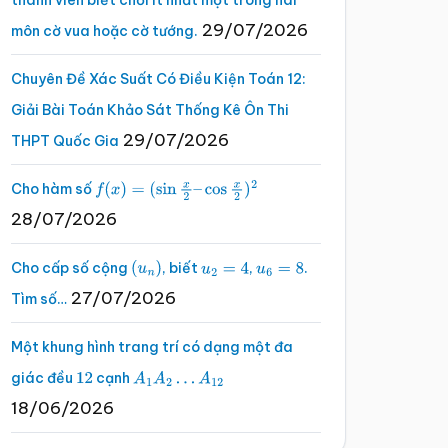
thành viên biết chơi ít nhất một trong hai
29/07/2026
môn cờ vua hoặc cờ tướng.
Chuyên Đề Xác Suất Có Điều Kiện Toán 12:
Giải Bài Toán Khảo Sát Thống Kê Ôn Thi
29/07/2026
THPT Quốc Gia
Cho hàm số
f
(
x
)
=
(
sin
x
2
–
cos
x
2
)
2
28/07/2026
Cho cấp số cộng
, biết
,
.
(
u
n
)
u
2
=
4
u
6
=
8
27/07/2026
Tìm số…
Một khung hình trang trí có dạng một đa
giác đều
cạnh
12
A
1
A
2
…
A
12
18/06/2026