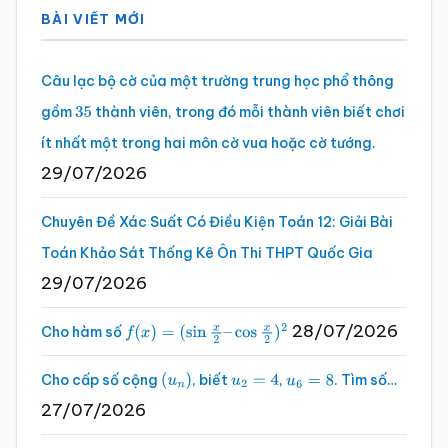
Sidebar
BÀI VIẾT MỚI
chính
Câu lạc bộ cờ của một trường trung học phổ thông
gồm
thành viên, trong đó mỗi thành viên biết chơi
35
ít nhất một trong hai môn cờ vua hoặc cờ tướng.
29/07/2026
Chuyên Đề Xác Suất Có Điều Kiện Toán 12: Giải Bài
Toán Khảo Sát Thống Kê Ôn Thi THPT Quốc Gia
29/07/2026
28/07/2026
Cho hàm số
f
(
x
)
=
(
sin
x
2
–
cos
x
2
)
2
Cho cấp số cộng
, biết
,
. Tìm số…
(
u
n
)
u
2
=
4
u
6
=
8
27/07/2026