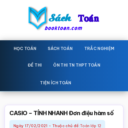
Skip
Bỏ
to
qua
main
primary
content
sidebar
Sách
Học
toán,
HỌC TOÁN
SÁCH TOÁN
TRẮC NGHIỆM
Toán
Đề
-
thi
ĐỀ THI
ÔN THI TN THPT TOÁN
toán,
Học
Sách
TIỆN ÍCH TOÁN
toán
giáo
khoa
Toán,
CASIO – TÍNH NHANH Đơn điệu hàm số
trắc
Ngày
17/02/2021
-
Thuộc chủ đề:
Toán lớp 12
nghiệm