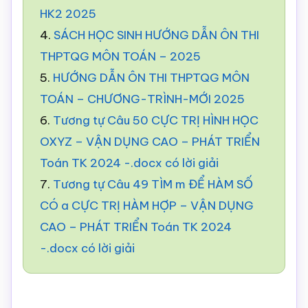
HK2 2025
4.
SÁCH HỌC SINH HƯỚNG DẪN ÔN THI
THPTQG MÔN TOÁN – 2025
5.
HƯỚNG DẪN ÔN THI THPTQG MÔN
TOÁN – CHƯƠNG-TRÌNH-MỚI 2025
6.
Tương tự Câu 50 CỰC TRỊ HÌNH HỌC
OXYZ – VẬN DỤNG CAO – PHÁT TRIỂN
Toán TK 2024 -.docx có lời giải
7.
Tương tự Câu 49 TÌM m ĐỂ HÀM SỐ
CÓ a CỰC TRỊ HÀM HỢP – VẬN DỤNG
CAO – PHÁT TRIỂN Toán TK 2024
-.docx có lời giải