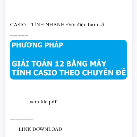
CASIO – TÍNH NHANH Đơn điệu hàm số
=====
———– xem file pdf—
————–
== LINK DOWNLOAD ===