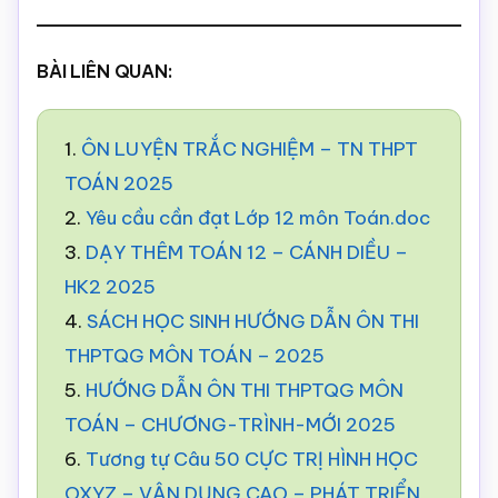
BÀI LIÊN QUAN:
1.
ÔN LUYỆN TRẮC NGHIỆM – TN THPT
TOÁN 2025
2.
Yêu cầu cần đạt Lớp 12 môn Toán.doc
3.
DẠY THÊM TOÁN 12 – CÁNH DIỀU –
HK2 2025
4.
SÁCH HỌC SINH HƯỚNG DẪN ÔN THI
THPTQG MÔN TOÁN – 2025
5.
HƯỚNG DẪN ÔN THI THPTQG MÔN
TOÁN – CHƯƠNG-TRÌNH-MỚI 2025
6.
Tương tự Câu 50 CỰC TRỊ HÌNH HỌC
OXYZ – VẬN DỤNG CAO – PHÁT TRIỂN