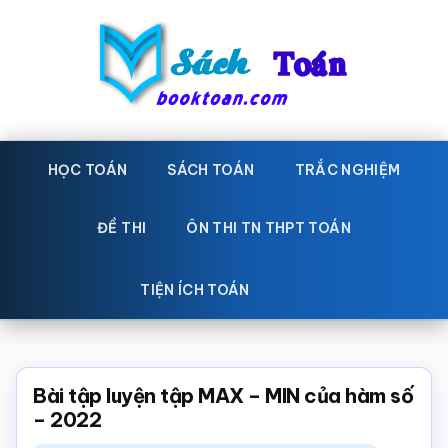
Skip
Bỏ
to
qua
main
primary
content
sidebar
Sách
Học
toán,
HỌC TOÁN
SÁCH TOÁN
TRẮC NGHIỆM
Toán
Đề
-
thi
ĐỀ THI
ÔN THI TN THPT TOÁN
toán,
Học
Sách
TIỆN ÍCH TOÁN
toán
giáo
khoa
Toán,
Bài tập luyện tập MAX – MIN của hàm số
trắc
– 2022
nghiệm