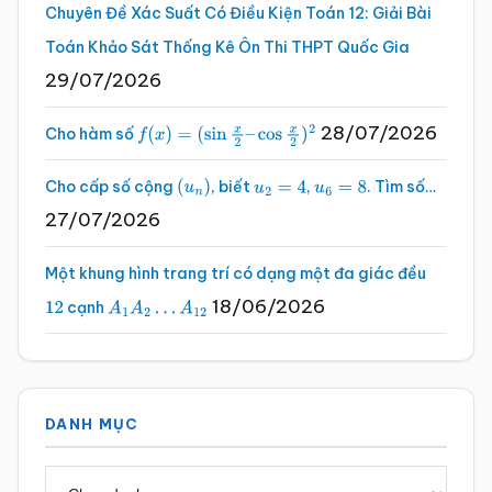
Chuyên Đề Xác Suất Có Điều Kiện Toán 12: Giải Bài
Toán Khảo Sát Thống Kê Ôn Thi THPT Quốc Gia
29/07/2026
28/07/2026
Cho hàm số
f
(
x
)
=
(
sin
x
2
–
cos
x
2
)
2
Cho cấp số cộng
, biết
,
. Tìm số…
(
u
n
)
u
2
=
4
u
6
=
8
27/07/2026
Một khung hình trang trí có dạng một đa giác đều
18/06/2026
cạnh
12
A
1
A
2
…
A
12
DANH MỤC
Danh